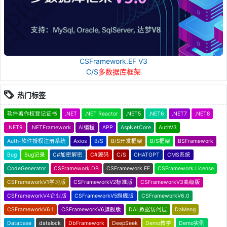
CSFramework.EF V3
C/S
多数据库框架
热门标签
软件著作权登记证书
.NET
.NET Reactor
.NET5
.NET6
.NET7
.NET8
.NET9
.NETFramework
AI编程
APP
AspNetCore
AuthV3
Auth-软件授权注册系统
Axios
B/S
B/S开发框架
B/S框架
BSFramework
Bug
Bug记录
C#加密解密
C#源码
C/S
CHATGPT
CMS系统
CodeGenerator
CSFramework.DB
CSFramework.EF
CSFramework.License
CSFrameworkV1学习版
CSFrameworkV2标准版
CSFrameworkV3高级版
CSFrameworkV4企业版
CSFrameworkV5旗舰版
CSFrameworkV6.0
CSFrameworkV6.1
CSFrameworkV6旗舰版
DAL数据访问层
DaMeng
Database
datalock
DbFramework
DeepSeek
Demo教学
Demo实例