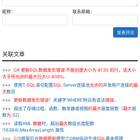
昵称：
联系邮箱：
发表评论
关联文章
C
#
更新
SQL
数据
发生
错误
:
不能
创建
大小
为
8133
的
行
，
该
大小
大于
所
允许
的
最
大
行
大小
8060
。
使用T-
SQL
语句配置
SQL
Server连接池
允许
的
并发用户连接
的
最
大
数目
更新
数据
发生
错误
！关键字'WHERE'附近有语法
错误
。
超出了存储过程、函数、触发器或视图
的
最
大
嵌套层数（
最
大
层
数
为
32）
读取XML
数据
时，超出
最
大
数组长度配额
(16384),MaxArrayLength 属性
C
/S框架后台
数据
更新
模型之ORM自动生成
SQL
基本原理