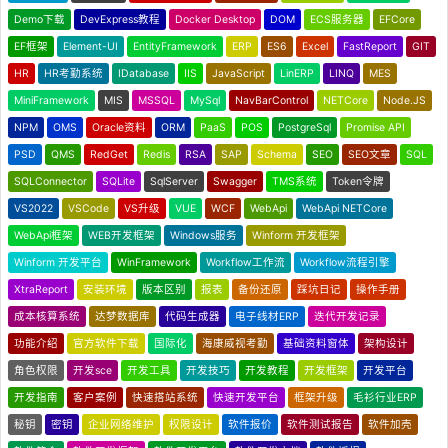
Demo下载
DevExpress教程
Docker Desktop
DOM
ECS服务器
EFCore
EF框架
Element-UI
EntityFramework
ERP
ES6
Excel
FastReport
GIT
HR
HR考勤系统
IDatabase
IIS
JavaScript
LinERP
LINQ
MES
MiniFramework
MIS
MSSQL
MySql
NavBarControl
NETCore
Node.JS
NPM
OMS
Oracle资料
ORM
PaaS
POS
PostgreSql
Promise API
PSD
QMS
RedGet
Redis
RSA
SAP
Schema
SEO
SEO文章
SQL
SQLConnector
SQLite
SqlServer
Swagger
TMS系统
Token令牌
VS2022
VSCode
VS升级
VUE
WCF
WebApi
WebApi NETCore
WebApi框架
WEB开发框架
Windows服务
Winform 开发框架
Winform 开发平台
WinFramework
Workflow工作流
Workflow流程引擎
XtraReport
安装环境
版本区别
报表
备份还原
踩坑日记
操作手册
成本核算系统
达梦数据库
代码生成器
电子线材ERP
迭代开发记录
功能介绍
官方软件下载
国际化
海康威视考勤
基础资料窗体
架构设计
角色权限
开发sce
开发工具
开发技巧
开发教程
开发框架
开发平台
开发指南
客户案例
快速搭站系统
快速开发平台
框架升级
毛衫行业ERP
秘钥
密钥
企业网络维护
权限设计
软件报价
软件测试报告
软件加壳