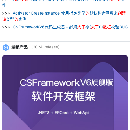
件
Activator.CreateInstance 使用指定类型
的
默认构造函数来
创建
该
类型
的
实例
CSFrameworkV6代码生成器 - 必须
大于
零(
大于
0)
数据
校验BUG
最新产品
(2024-release)