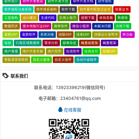
软件简介
软件开发框架
软件开发平台
软件开发文档
软件授权
软件授权注册系统
软件体系架构
软件下载
软件著作权登记证书
软著证书
三层架构
设计模式
生成代码
实用小技巧
视频下载
收钱音箱
数据锁
数据同步
塑木地板行业ERP
推荐软件
微信小程序
未解决问题
文档下载
喜鹊ERP
喜鹊软件
系统对接
线联ERP
线束ERP
详细设计说明书
新功能
信创
行政区域数据库
需求分析
疑难杂症
蝇量级框架
蝇量框架
用户管理
用户开发手册
用户控件
在线软件
在线支付
纸箱ERP
智能语音收款机
自定义窗体
自定义组件
自动升级程序
联系我们
联系电话：13923396219(微信同号)
电子邮箱：23404761@qq.com
在线客服