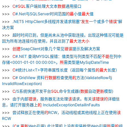
C
#
SQL
客户端处理
大
文本
数据
通用接口
C
#.Net与SQLServer时间范围
的
最
小值
最
大
值
.NET5 HttpClient多线程并发请求阻塞“
发生
一个或多个
错误
”解
决方案
超时时间已到，但是尚未从池中获取连接。出现这种情况可能是
因为所有池连接均在使用，并且达到了
最
大
池
大小
创建
SoapClient对象几个常见
错误
提示及解决方案
C
#.NET 查询MYSQL报错：值类型与列类型不匹配
不能
在列中
存储<0001-01-01 00:00:00>。
所
需类型是MySqlDateTime
C
#统计List<T>字符串属性长度（返回每个属性
的
最
大
长度）
C
# GridView 资料
行
数据
检查使用
的
方法(ValidateRow与
InvalidRowException)
C
/S系统快速开发平台
SQL
命令生成器(
数据
自动
更新
模型)
由于内部
错误
，服务器无法处理
该
请求。有关
该
错误
的
详细信
息，请打开服务器上
的
IncludeExceptionDetailInFaults
尝试释放正在使用
的
RCW，活动线程或其他线程上正在使用
该
RCW
(
C
#
更新
Web引用) 此计算机上没有安装枚举Web引用
所
需
的
组