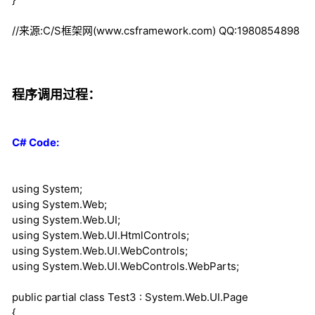
//来源:C/S框架网(www.csframework.com) QQ:1980854898
程序调用过程：
C# Code:
using
System;
using
System.Web;
using
System.Web.UI;
using
System.Web.UI.HtmlControls;
using
System.Web.UI.WebControls;
using
System.Web.UI.WebControls.WebParts;
public
partial
class
Test3 : System.Web.UI.Page
{