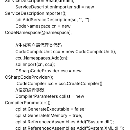
ServiceDescription.Read(stream);
ServiceDescriptionImporter sdi =
new
ServiceDescriptionImporter();
sdi.AddServiceDescription(sd, "", "");
CodeNamespace cn =
new
CodeNamespace(@namespace);
//生成客户端代理类代码
CodeCompileUnit ccu =
new
CodeCompileUnit();
ccu.Namespaces.Add(cn);
sdi.Import(cn, ccu);
CSharpCodeProvider csc =
new
CSharpCodeProvider();
ICodeCompiler icc = csc.CreateCompiler();
//设定编译参数
CompilerParameters cplist =
new
CompilerParameters();
cplist.GenerateExecutable =
false
;
cplist.GenerateInMemory =
true
;
cplist.ReferencedAssemblies.Add("System.dll");
cplist.ReferencedAssemblies.Add("System.XML.dll");