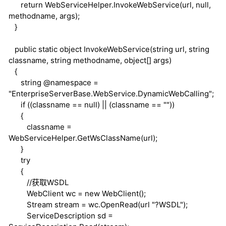
return
WebServiceHelper.InvokeWebService(url,
null
,
methodname, args);
}
public
static
object
InvokeWebService(
string
url,
string
classname,
string
methodname,
object
[] args)
{
string
@namespace =
"EnterpriseServerBase.WebService.DynamicWebCalling";
if
((classname ==
null
) || (classname == ""))
{
classname =
WebServiceHelper.GetWsClassName(url);
}
try
{
//获取WSDL
WebClient wc =
new
WebClient();
Stream stream = wc.OpenRead(url "?WSDL");
ServiceDescription sd =