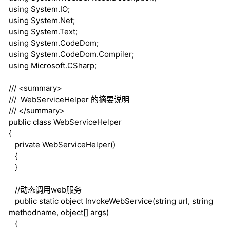
using
System.IO;
using
System.Net;
using
System.Text;
using
System.CodeDom;
using
System.CodeDom.Compiler;
using
Microsoft.CSharp;
///
<summary>
///
WebServiceHelper 的摘要说明
///
</summary>
public
class
WebServiceHelper
{
private
WebServiceHelper()
{
}
//动态调用web服务
public
static
object
InvokeWebService(
string
url,
string
methodname,
object
[] args)
{