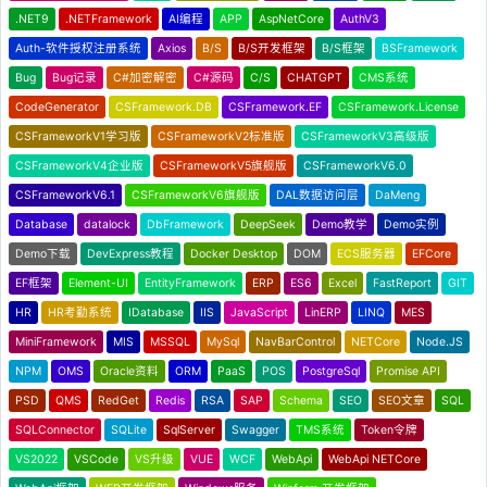
.NET9
.NETFramework
AI编程
APP
AspNetCore
AuthV3
Auth-软件授权注册系统
Axios
B/S
B/S开发框架
B/S框架
BSFramework
Bug
Bug记录
C#加密解密
C#源码
C/S
CHATGPT
CMS系统
CodeGenerator
CSFramework.DB
CSFramework.EF
CSFramework.License
CSFrameworkV1学习版
CSFrameworkV2标准版
CSFrameworkV3高级版
CSFrameworkV4企业版
CSFrameworkV5旗舰版
CSFrameworkV6.0
CSFrameworkV6.1
CSFrameworkV6旗舰版
DAL数据访问层
DaMeng
Database
datalock
DbFramework
DeepSeek
Demo教学
Demo实例
Demo下载
DevExpress教程
Docker Desktop
DOM
ECS服务器
EFCore
EF框架
Element-UI
EntityFramework
ERP
ES6
Excel
FastReport
GIT
HR
HR考勤系统
IDatabase
IIS
JavaScript
LinERP
LINQ
MES
MiniFramework
MIS
MSSQL
MySql
NavBarControl
NETCore
Node.JS
NPM
OMS
Oracle资料
ORM
PaaS
POS
PostgreSql
Promise API
PSD
QMS
RedGet
Redis
RSA
SAP
Schema
SEO
SEO文章
SQL
SQLConnector
SQLite
SqlServer
Swagger
TMS系统
Token令牌
VS2022
VSCode
VS升级
VUE
WCF
WebApi
WebApi NETCore