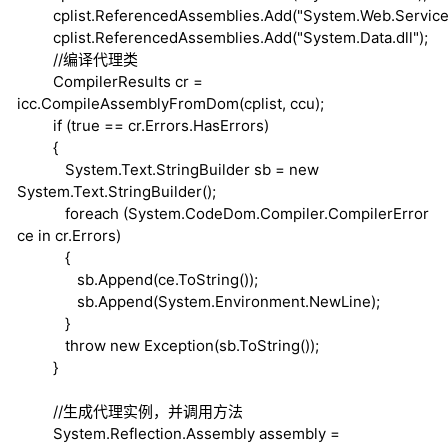
cplist.ReferencedAssemblies.Add("System.Web.Services.
cplist.ReferencedAssemblies.Add("System.Data.dll");
//编译代理类
CompilerResults cr =
icc.CompileAssemblyFromDom(cplist, ccu);
if
(
true
== cr.Errors.HasErrors)
{
System.Text.StringBuilder sb =
new
System.Text.StringBuilder();
foreach
(System.CodeDom.Compiler.CompilerError
ce
in
cr.Errors)
{
sb.Append(ce.ToString());
sb.Append(System.Environment.NewLine);
}
throw
new
Exception(sb.ToString());
}
//生成代理实例，并调用方法
System.Reflection.Assembly assembly =