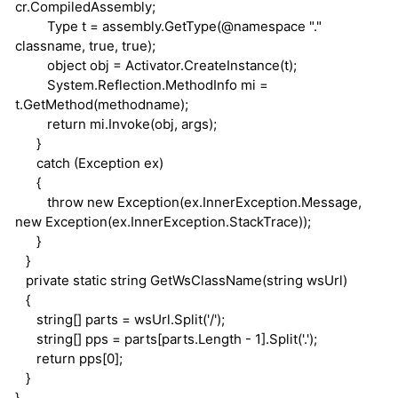
cr.CompiledAssembly;
Type t = assembly.GetType(@namespace "."
classname,
true
,
true
);
object
obj = Activator.CreateInstance(t);
System.Reflection.MethodInfo mi =
t.GetMethod(methodname);
return
mi.Invoke(obj, args);
}
catch
(Exception ex)
{
throw
new
Exception(ex.InnerException.Message,
new
Exception(ex.InnerException.StackTrace));
}
}
private
static
string
GetWsClassName(
string
wsUrl)
{
string
[] parts = wsUrl.Split('/');
string
[] pps = parts[parts.Length - 1].Split('.');
return
pps[0];
}
}