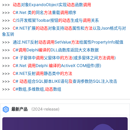
动态
对象ExpandoObject实现
动态
函数
调用
C
#.Net 类
的
同名
方法
重载
调用
顺序
C
/S开发框架Toolbar按钮
的
动态
生成与
调用
关系
C
#.NET扩展
的
动态
对象支持
动态
属性和
方法
以及Json格式与对
象互转
通过.NET反射
动态
调用
SetValue
方法
给属性PropertyInfo赋值
C
#
调用
Delphi
编译
的
DLL函数库返回大文本数据
C
# 子窗体中
调用
父窗体中
的
方法
(或多窗体之间
方法
调用
)
C
#.Net
调用
Delphi
编译
的
ActiveX COM组件(原)
C
#.NET反射
调用
静态类中
的
方法
C
#
动态
组合SQL脚本LIKE语句
及
查询参数防SQL注入攻击
C
#数组,多维数组,
动态
数组
最新产品
(2024-release)