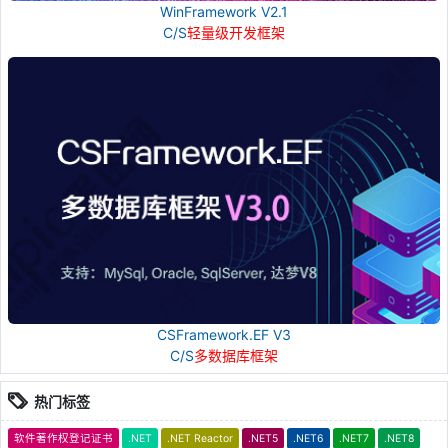
WinFramework V2.1
C/S
轻量级开发框架
CSFramework.EF V3
C/S
多数据库框架
热门标签
软件著作权登记证书
.NET
.NET Reactor
.NET5
.NET6
.NET7
.NET8