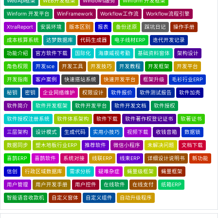
WebApi框架
WEB开发框架
Windows服务
Winform 开发框架
Winform 开发平台
WinFramework
Workflow工作流
Workflow流程引擎
XtraReport
安装环境
版本区别
报表
备份还原
踩坑日记
操作手册
成本核算系统
达梦数据库
代码生成器
电子线材ERP
迭代开发记录
功能介绍
官方软件下载
国际化
海康威视考勤
基础资料窗体
架构设计
角色权限
开发sce
开发工具
开发技巧
开发教程
开发框架
开发平台
开发指南
客户案例
快速搭站系统
快速开发平台
框架升级
毛衫行业ERP
秘钥
密钥
企业网络维护
权限设计
软件报价
软件测试报告
软件加壳
软件简介
软件开发框架
软件开发平台
软件开发文档
软件授权
软件授权注册系统
软件体系架构
软件下载
软件著作权登记证书
软著证书
三层架构
设计模式
生成代码
实用小技巧
视频下载
收钱音箱
数据锁
数据同步
塑木地板行业ERP
推荐软件
微信小程序
未解决问题
文档下载
喜鹊ERP
喜鹊软件
系统对接
线联ERP
线束ERP
详细设计说明书
新功能
信创
行政区域数据库
需求分析
疑难杂症
蝇量级框架
蝇量框架
用户管理
用户开发手册
用户控件
在线软件
在线支付
纸箱ERP
智能语音收款机
自定义窗体
自定义组件
自动升级程序