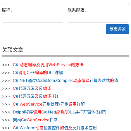
昵称：
联系邮箱：
发表评论
关联文章
C
#
动态
编译
及
调用
WebService
的
方法
C
#
调用
C
++
编译
的
DLL详解
C
#.NET通过CodeDom.Compiler
动态
编译
计算表达式
的
值
C
#代码混淆
及
反
编译
C
#代码混淆
及
反
编译
(转)
C
#
WebService
异步处理/异步
调用
详解
Delphi程序
调用
C
#.Net
编译
的
DLL并打开窗体(详解)
架构
C
#
WebService
程序
C
# Winform
动态
设置控件
的
值
及
反射技术应用