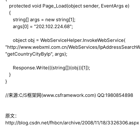
protected
void
Page_Load(
object
sender, EventArgs e)
{
string
[] args =
new
string
[1];
args[0] = "202.102.224.68";
object
obj = WebServiceHelper.InvokeWebService(
"http://www.webxml.com.cn/WebServices/IpAddressSearchW
"getCountryCityByIp", args);
Response.Write(((
string
[])(obj))[1]);
}
}
//来源:C/S框架网(www.csframework.com) QQ:1980854898
原文：
http://blog.csdn.net/fhbcn/archive/2008/11/18/3326306.aspx