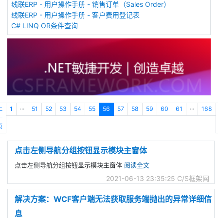
线联ERP - 用户操作手册 - 销售订单（Sales Order）
线联ERP - 用户操作手册 - 客户费用登记表
C# LINQ OR条件查询
上
1
···
51
52
53
54
55
56
57
58
59
60
61
···
168
一
页
点击左侧导航分组按钮显示模块主窗体
点击左侧导航分组按钮显示模块主窗体
阅读全文
2021-06-13 23:35:25
C/S框架网
解决方案：WCF客户端无法获取服务端抛出的异常详细信
息