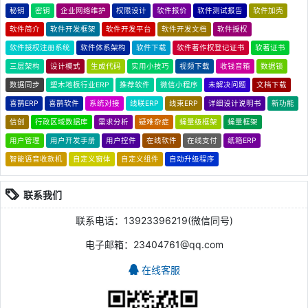
秘钥
密钥
企业网络维护
权限设计
软件报价
软件测试报告
软件加壳
软件简介
软件开发框架
软件开发平台
软件开发文档
软件授权
软件授权注册系统
软件体系架构
软件下载
软件著作权登记证书
软著证书
三层架构
设计模式
生成代码
实用小技巧
视频下载
收钱音箱
数据锁
数据同步
塑木地板行业ERP
推荐软件
微信小程序
未解决问题
文档下载
喜鹊ERP
喜鹊软件
系统对接
线联ERP
线束ERP
详细设计说明书
新功能
信创
行政区域数据库
需求分析
疑难杂症
蝇量级框架
蝇量框架
用户管理
用户开发手册
用户控件
在线软件
在线支付
纸箱ERP
智能语音收款机
自定义窗体
自定义组件
自动升级程序
联系我们
联系电话：13923396219(微信同号)
电子邮箱：23404761@qq.com
在线客服