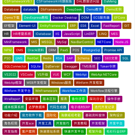
CSFrameworkV6.1
CSFrameworkV6旗舰版
DAL数据访问层
DaMeng
Database
datalock
DbFramework
DeepSeek
Demo教学
Demo实例
Demo下载
DevExpress教程
Docker Desktop
DOM
ECS服务器
EFCore
EF框架
Element-UI
EntityFramework
ERP
ES6
Excel
FastReport
GIT
HR
HR考勤系统
IDatabase
IIS
JavaScript
LinERP
LINQ
MES
MiniFramework
MIS
MSSQL
MySql
NavBarControl
NETCore
Node.JS
NPM
OMS
Oracle资料
ORM
PaaS
POS
PostgreSql
Promise API
PSD
QMS
RedGet
Redis
RSA
SAP
Schema
SEO
SEO文章
SQL
SQLConnector
SQLite
SqlServer
Swagger
TMS系统
Token令牌
VS2022
VSCode
VS升级
VUE
WCF
WebApi
WebApi NETCore
WebApi框架
WEB开发框架
Windows服务
Winform 开发框架
Winform 开发平台
WinFramework
Workflow工作流
Workflow流程引擎
XtraReport
安装环境
版本区别
报表
备份还原
踩坑日记
操作手册
成本核算系统
达梦数据库
代码生成器
电子线材ERP
迭代开发记录
功能介绍
官方软件下载
国际化
海康威视考勤
基础资料窗体
架构设计
角色权限
开发sce
开发工具
开发技巧
开发教程
开发框架
开发平台
开发指南
客户案例
快速搭站系统
快速开发平台
框架升级
毛衫行业ERP