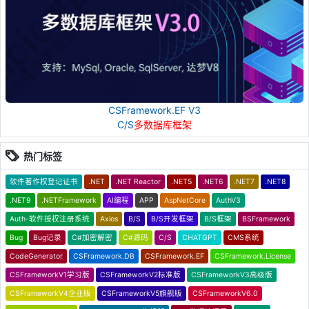
CSFramework.EF V3
C/S
多数据库框架
热门标签
软件著作权登记证书
.NET
.NET Reactor
.NET5
.NET6
.NET7
.NET8
.NET9
.NETFramework
AI编程
APP
AspNetCore
AuthV3
Auth-软件授权注册系统
Axios
B/S
B/S开发框架
B/S框架
BSFramework
Bug
Bug记录
C#加密解密
C#源码
C/S
CHATGPT
CMS系统
CodeGenerator
CSFramework.DB
CSFramework.EF
CSFramework.License
CSFrameworkV1学习版
CSFrameworkV2标准版
CSFrameworkV3高级版
CSFrameworkV4企业版
CSFrameworkV5旗舰版
CSFrameworkV6.0