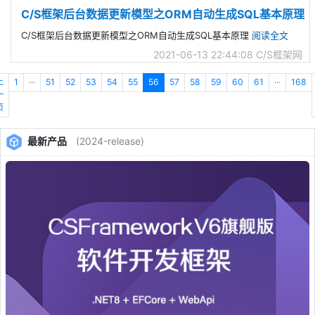
C/S框架后台数据更新模型之ORM自动生成SQL基本原理
C/S框架后台数据更新模型之ORM自动生成SQL基本原理
阅读全文
2021-06-13 22:44:08
C/S框架网
上
1
···
51
52
53
54
55
56
57
58
59
60
61
···
168
一
页
最新产品
(2024-release)