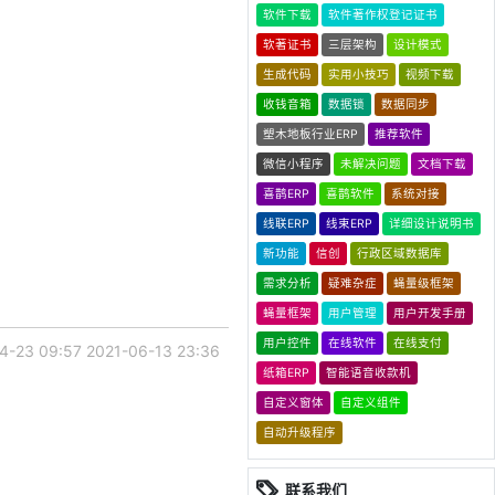
软件下载
软件著作权登记证书
软著证书
三层架构
设计模式
生成代码
实用小技巧
视频下载
收钱音箱
数据锁
数据同步
塑木地板行业ERP
推荐软件
微信小程序
未解决问题
文档下载
喜鹊ERP
喜鹊软件
系统对接
线联ERP
线束ERP
详细设计说明书
新功能
信创
行政区域数据库
需求分析
疑难杂症
蝇量级框架
蝇量框架
用户管理
用户开发手册
用户控件
在线软件
在线支付
4-23 09:57
2021-06-13 23:36
纸箱ERP
智能语音收款机
自定义窗体
自定义组件
自动升级程序
联系我们