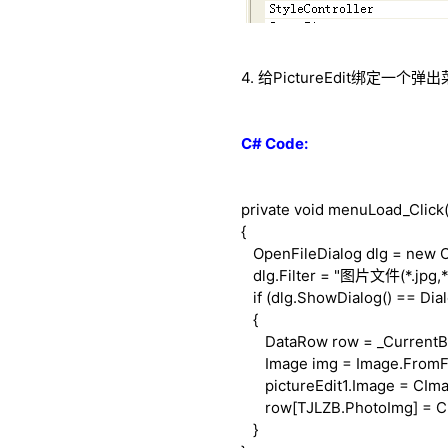
4. 给PictureEdit绑定一个
C# Code:
private
void
menuLoad_Click
{
OpenFileDialog dlg =
new
O
dlg.Filter = "图片文件(*.jpg,*.p
if
(dlg.ShowDialog() == Dia
{
DataRow row = _CurrentBus
Image img = Image.FromFil
pictureEdit1.Image = CImag
row[TJLZB.PhotoImg] = CIma
}