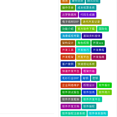
报表
备份还原
踩坑日记
操作手册
成本核算系统
达梦数据库
代码生成器
电子线材ERP
迭代开发记录
功能介绍
官方软件下载
国际化
海康威视考勤
基础资料窗体
架构设计
角色权限
开发sce
开发工具
开发技巧
开发教程
开发框架
开发平台
开发指南
客户案例
快速搭站系统
快速开发平台
框架升级
毛衫行业ERP
秘钥
密钥
企业网络维护
权限设计
软件报价
软件测试报告
软件加壳
软件简介
软件开发框架
软件开发平台
软件开发文档
软件授权
软件授权注册系统
软件体系架构