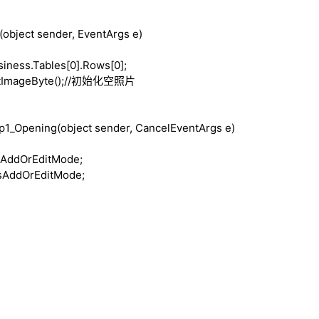
(
object
sender, EventArgs e)
ness.Tables[0].Rows[0];
ImageByte();
//初始化空照片
p1_Opening(
object
sender, CancelEventArgs e)
sAddOrEditMode;
IsAddOrEditMode;
)