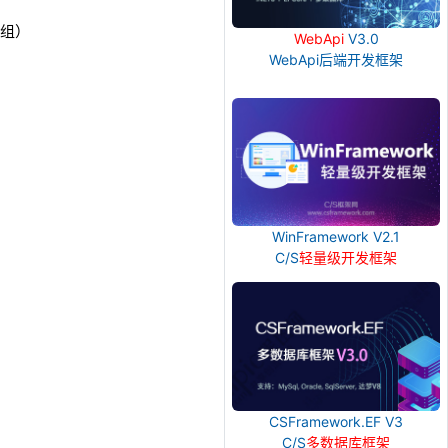
数组）
WebApi
V3.0
WebApi后端开发框架
WinFramework V2.1
C/S
轻量级开发框架
CSFramework.EF V3
C/S
多数据库框架