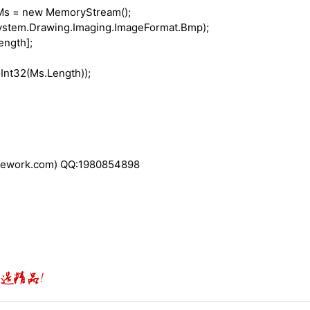
Ms =
new
MemoryStream();
stem.Drawing.Imaging.ImageFormat.Bmp);
ength];
Int32(Ms.Length));
work.com) QQ:1980854898