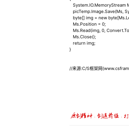
System.IO.MemoryStream 
picTemp.Image.Save(Ms, Sy
byte
[] img =
new
byte
[Ms.L
Ms.Position = 0;
Ms.Read(img, 0, Convert.To
Ms.Close();
return
img;
}
//来源:C/S框架网(www.csframe