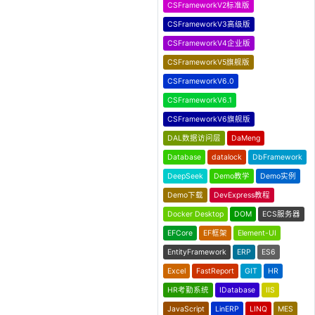
CSFrameworkV2标准版
CSFrameworkV3高级版
CSFrameworkV4企业版
CSFrameworkV5旗舰版
CSFrameworkV6.0
CSFrameworkV6.1
CSFrameworkV6旗舰版
DAL数据访问层
DaMeng
Database
datalock
DbFramework
DeepSeek
Demo教学
Demo实例
Demo下载
DevExpress教程
Docker Desktop
DOM
ECS服务器
EFCore
EF框架
Element-UI
EntityFramework
ERP
ES6
Excel
FastReport
GIT
HR
HR考勤系统
IDatabase
IIS
JavaScript
LinERP
LINQ
MES