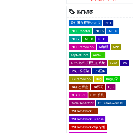
热门标签
软件著作权登记证书
.NET
.NET Reactor
.NET5
.NET6
.NET7
.NET8
.NET9
.NETFramework
AI编程
APP
AspNetCore
AuthV3
Auth-软件授权注册系统
Axios
B/S
B/S开发框架
B/S框架
BSFramework
Bug
Bug记录
C#加密解密
C#源码
C/S
CHATGPT
CMS系统
CodeGenerator
CSFramework.DB
CSFramework.EF
CSFramework.License
CSFrameworkV1学习版