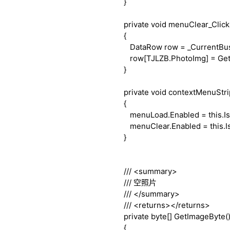
}
private
void
menuClear_Click
{
DataRow row = _CurrentBusi
row[TJLZB.PhotoImg] = Get
}
private
void
contextMenuStri
{
menuLoad.Enabled =
this
.I
menuClear.Enabled =
this
.
}
///
<summary>
///
空照片
///
</summary>
///
<returns>
</returns>
private
byte
[] GetImageByte(
{