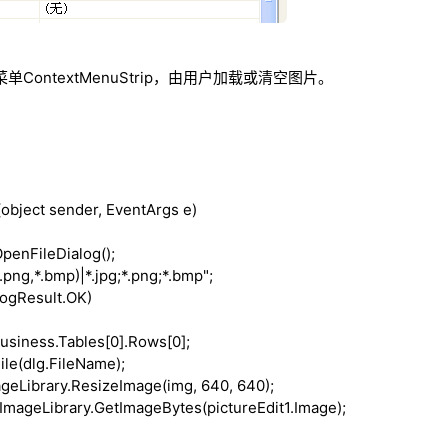
弹出菜单ContextMenuStrip，由用户加载或清空图片。
(
object
sender, EventArgs e)
penFileDialog();
ng,*.bmp)|*.jpg;*.png;*.bmp";
logResult.OK)
iness.Tables[0].Rows[0];
e(dlg.FileName);
eLibrary.ResizeImage(img, 640, 640);
geLibrary.GetImageBytes(pictureEdit1.Image);