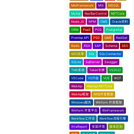
MiniFramework
MIS
MSSQL
MySql
NavBarControl
NETCore
Node.JS
NPM
OMS
Oracle资料
ORM
PaaS
POS
PostgreSql
Promise API
PSD
QMS
RedGet
Redis
RSA
SAP
Schema
SEO
SEO文章
SQL
SQLConnector
SQLite
SqlServer
Swagger
TMS系统
Token令牌
VS2022
VSCode
VS升级
VUE
WCF
WebApi
WebApi NETCore
WebApi框架
WEB开发框架
Windows服务
Winform 开发框架
Winform 开发平台
WinFramework
Workflow工作流
Workflow流程引擎
XtraReport
安装环境
版本区别