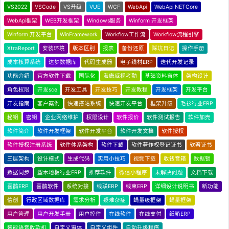
VS2022
VSCode
VS升级
VUE
WCF
WebApi
WebApi NETCore
WebApi框架
WEB开发框架
Windows服务
Winform 开发框架
Winform 开发平台
WinFramework
Workflow工作流
Workflow流程引擎
XtraReport
安装环境
版本区别
报表
备份还原
踩坑日记
操作手册
成本核算系统
达梦数据库
代码生成器
电子线材ERP
迭代开发记录
功能介绍
官方软件下载
国际化
海康威视考勤
基础资料窗体
架构设计
角色权限
开发sce
开发工具
开发技巧
开发教程
开发框架
开发平台
开发指南
客户案例
快速搭站系统
快速开发平台
框架升级
毛衫行业ERP
秘钥
密钥
企业网络维护
权限设计
软件报价
软件测试报告
软件加壳
软件简介
软件开发框架
软件开发平台
软件开发文档
软件授权
软件授权注册系统
软件体系架构
软件下载
软件著作权登记证书
软著证书
三层架构
设计模式
生成代码
实用小技巧
视频下载
收钱音箱
数据锁
数据同步
塑木地板行业ERP
推荐软件
微信小程序
未解决问题
文档下载
喜鹊ERP
喜鹊软件
系统对接
线联ERP
线束ERP
详细设计说明书
新功能
信创
行政区域数据库
需求分析
疑难杂症
蝇量级框架
蝇量框架
用户管理
用户开发手册
用户控件
在线软件
在线支付
纸箱ERP
智能语音收款机
自定义窗体
自定义组件
自动升级程序