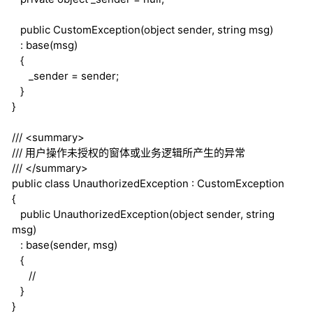
public
CustomException(
object
sender,
string
msg)
:
base
(msg)
{
_sender = sender;
}
}
///
<summary>
///
用户操作未授权的窗体或业务逻辑所产生的异常
///
</summary>
public
class
UnauthorizedException : CustomException
{
public
UnauthorizedException(
object
sender,
string
msg)
:
base
(sender, msg)
{
//
}
}