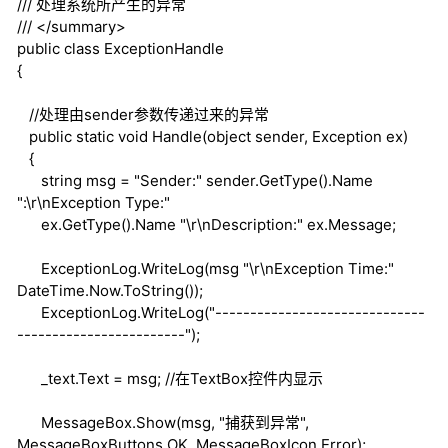
///
处理系统所产生的异常
///
</summary>
public
class
ExceptionHandle
{
//处理由sender参数传递过来的异常
public
static
void
Handle(
object
sender, Exception ex)
{
string
msg = "Sender:" sender.GetType().Name
":\r\nException Type:"
ex.GetType().Name "\r\nDescription:" ex.Message;
ExceptionLog.WriteLog(msg "\r\nException Time:"
DateTime.Now.ToString());
ExceptionLog.WriteLog("------------------------------
------------------------");
_text.Text = msg;
//在TextBox控件内显示
MessageBox.Show(msg, "捕获到异常",
MessageBoxButtons.OK, MessageBoxIcon.Error);