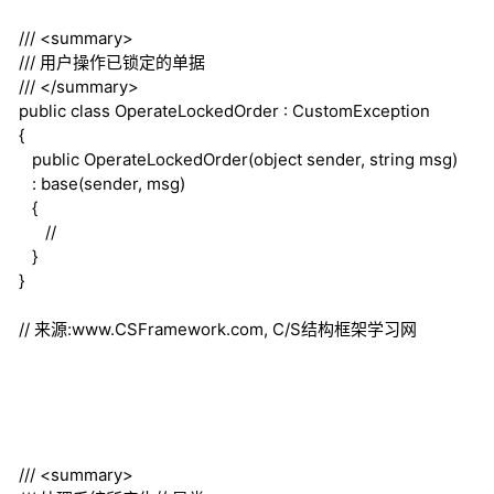
///
<summary>
///
用户操作已锁定的单据
///
</summary>
public
class
OperateLockedOrder : CustomException
{
public
OperateLockedOrder(
object
sender,
string
msg)
:
base
(sender, msg)
{
//
}
}
// 来源:www.CSFramework.com, C/S结构框架学习网
///
<summary>