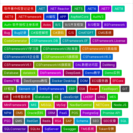
软件著作权登记证书
.NET
.NET Reactor
.NET5
.NET6
.NET7
.NET8
.NET9
.NETFramework
AI编程
APP
AspNetCore
AuthV3
Auth-软件授权注册系统
Axios
B/S
B/S开发框架
B/S框架
BSFramework
Bug
Bug记录
C#加密解密
C#源码
C/S
CHATGPT
CMS系统
CodeGenerator
CSFramework.DB
CSFramework.EF
CSFramework.License
CSFrameworkV1学习版
CSFrameworkV2标准版
CSFrameworkV3高级版
CSFrameworkV4企业版
CSFrameworkV5旗舰版
CSFrameworkV6.0
CSFrameworkV6.1
CSFrameworkV6旗舰版
DAL数据访问层
DaMeng
Database
datalock
DbFramework
DeepSeek
Demo教学
Demo实例
Demo下载
DevExpress教程
Docker Desktop
DOM
ECS服务器
EFCore
EF框架
Element-UI
EntityFramework
ERP
ES6
Excel
FastReport
GIT
HR
HR考勤系统
IDatabase
IIS
JavaScript
LinERP
LINQ
MES
MiniFramework
MIS
MSSQL
MySql
NavBarControl
NETCore
Node.JS
NPM
OMS
Oracle资料
ORM
PaaS
POS
PostgreSql
Promise API
PSD
QMS
RedGet
Redis
RSA
SAP
Schema
SEO
SEO文章
SQL
SQLConnector
SQLite
SqlServer
Swagger
TMS系统
Token令牌