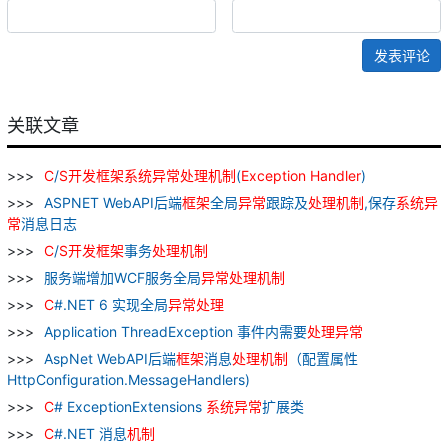
发表评论
关联文章
C
/
S
开发
框架
系统
异常
处理
机制
(
Exception
Handler
)
ASPNET WebAPI后端
框架
全局
异常
跟踪及
处理
机制
,保存
系统
异
常
消息日志
C
/
S
开发
框架
事务
处理
机制
服务端增加WCF服务全局
异常
处理
机制
C
#.NET 6 实现全局
异常
处理
Application ThreadException 事件内需要
处理
异常
AspNet WebAPI后端
框架
消息
处理
机制
（配置属性
HttpConfiguration.MessageHandlers)
C
# ExceptionExtensions
系统
异常
扩展类
C
#.NET 消息
机制