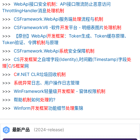
WebApi接口安全
机制
：API接口限流防止恶意访问
ThrottlingHandler消息
处理
机制
CSFramework.WebApi服务端
处理
流程与
机制
CSFrameworkV6 -软件
开发
平台 - 明细表图片
处理
机制
【原创】WebApi
开发
框架
：Token生成、Token缓存原理、
Token验证、令牌
机制
与原理
CSFramework.WebApi
系统
安全保障
机制
CS
开发
框架
之自增字段(Identity),时间戳(Timestamp)字段
处
理
|
C
/
S
框架
网
C
#.NET CLR垃圾回收
机制
系统
异常
日志、用户操作日志管理
WinFramework轻量级
开发
框架
- 窗体权限
机制
帮助
机制
如何
处理
的?
Winform
开发
框架
功能细节
处理
集锦
最新产品
(2024-release)