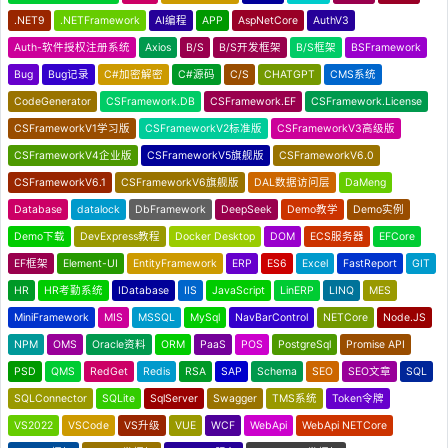
.NET9
.NETFramework
AI编程
APP
AspNetCore
AuthV3
Auth-软件授权注册系统
Axios
B/S
B/S开发框架
B/S框架
BSFramework
Bug
Bug记录
C#加密解密
C#源码
C/S
CHATGPT
CMS系统
CodeGenerator
CSFramework.DB
CSFramework.EF
CSFramework.License
CSFrameworkV1学习版
CSFrameworkV2标准版
CSFrameworkV3高级版
CSFrameworkV4企业版
CSFrameworkV5旗舰版
CSFrameworkV6.0
CSFrameworkV6.1
CSFrameworkV6旗舰版
DAL数据访问层
DaMeng
Database
datalock
DbFramework
DeepSeek
Demo教学
Demo实例
Demo下载
DevExpress教程
Docker Desktop
DOM
ECS服务器
EFCore
EF框架
Element-UI
EntityFramework
ERP
ES6
Excel
FastReport
GIT
HR
HR考勤系统
IDatabase
IIS
JavaScript
LinERP
LINQ
MES
MiniFramework
MIS
MSSQL
MySql
NavBarControl
NETCore
Node.JS
NPM
OMS
Oracle资料
ORM
PaaS
POS
PostgreSql
Promise API
PSD
QMS
RedGet
Redis
RSA
SAP
Schema
SEO
SEO文章
SQL
SQLConnector
SQLite
SqlServer
Swagger
TMS系统
Token令牌
VS2022
VSCode
VS升级
VUE
WCF
WebApi
WebApi NETCore