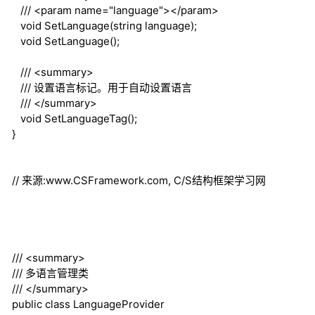
///
<param name="language">
</param>
void
SetLanguage(
string
language);
void
SetLanguage();
///
<summary>
///
设置语言标记。用于自动设置语言
///
</summary>
void
SetLanguageTag();
}
// 来源:www.CSFramework.com, C/S结构框架学习网
///
<summary>
///
多语言管理类
///
</summary>
public
class
LanguageProvider