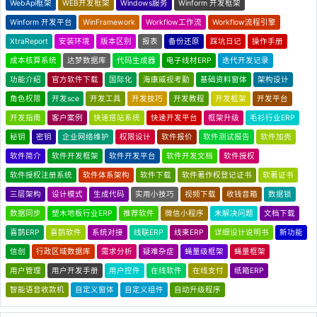
WebApi框架
WEB开发框架
Windows服务
Winform 开发框架
Winform 开发平台
WinFramework
Workflow工作流
Workflow流程引擎
XtraReport
安装环境
版本区别
报表
备份还原
踩坑日记
操作手册
成本核算系统
达梦数据库
代码生成器
电子线材ERP
迭代开发记录
功能介绍
官方软件下载
国际化
海康威视考勤
基础资料窗体
架构设计
角色权限
开发sce
开发工具
开发技巧
开发教程
开发框架
开发平台
开发指南
客户案例
快速搭站系统
快速开发平台
框架升级
毛衫行业ERP
秘钥
密钥
企业网络维护
权限设计
软件报价
软件测试报告
软件加壳
软件简介
软件开发框架
软件开发平台
软件开发文档
软件授权
软件授权注册系统
软件体系架构
软件下载
软件著作权登记证书
软著证书
三层架构
设计模式
生成代码
实用小技巧
视频下载
收钱音箱
数据锁
数据同步
塑木地板行业ERP
推荐软件
微信小程序
未解决问题
文档下载
喜鹊ERP
喜鹊软件
系统对接
线联ERP
线束ERP
详细设计说明书
新功能
信创
行政区域数据库
需求分析
疑难杂症
蝇量级框架
蝇量框架
用户管理
用户开发手册
用户控件
在线软件
在线支付
纸箱ERP
智能语音收款机
自定义窗体
自定义组件
自动升级程序