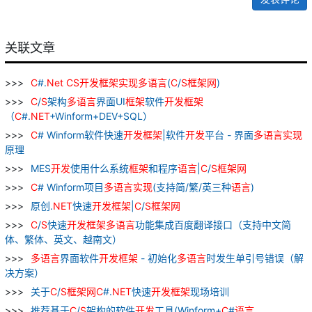
关联文章
C
#.
Net
CS
开发
框架
实现
多
语言
(
C
/
S
框架
网
)
C
/
S
架构
多
语言
界面UI
框架
软件
开发
框架
（
C
#.
NET
+Winform+DEV+SQL）
C
# Winform软件快速
开发
框架
|软件
开发
平台 - 界面
多
语言
实现
原理
MES
开发
使用什么系统
框架
和程序
语言
|
C
/
S
框架
网
C
# Winform项目
多
语言
实现
(支持简/繁/英三种
语言
)
原创.
NET
快速
开发
框架
|
C
/
S
框架
网
C
/
S
快速
开发
框架
多
语言
功能集成百度翻译接口（支持中文简
体、繁体、英文、越南文）
多
语言
界面软件
开发
框架
- 初始化
多
语言
时发生单引号错误（解
决方案）
关于
C
/
S
框架
网
C
#.
NET
快速
开发
框架
现场培训
推荐基于
C
/
S
架构的软件
开发
工具(Winform+
C
#
语言