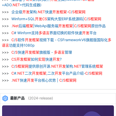
+ADO.
NET
+代码生成器)
企业级
开发
架构.
NET
快速
开发
框架
-
C
/
S
框架
网
Winform+SQL
开发
CS
架构大型ERP系统源码|
C
/
S
框架
网
.
Net
后端
框架
|WebApi服务端
开发
框架
|
C
/
S
框架
网
原创作品
C
# Winform支持
多
语言
界面切换的软件快速
开发
平台
C
/
S
软件
开发
框架
视频下载 - CSFrameworkV6旗舰版国际化
多
语言
功能支持1080p
C
/
S
快速
开发
框架
旗舰版 -
多
语言
管理
CS
开发
框架
如何
实现
快速
开发
?
C
/
S
框架
网
提供原创开源.
NET
开发
架构.
NET
管理系统
框架
C
#.
NET
二次
开发
框架
,二次
开发
平台产品介绍-
C
/
S
框架
网
.
NET
快速
开发
平台核心优势 |
C
/
S
框架
网
最新产品
(2024-release)