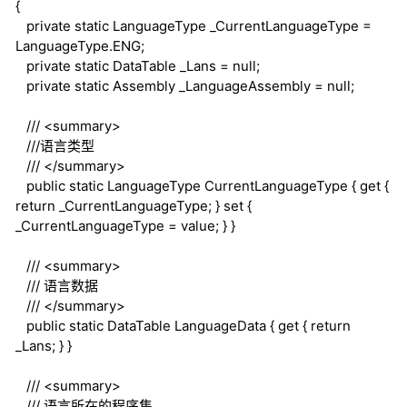
{
private
static
LanguageType _CurrentLanguageType =
LanguageType.ENG;
private
static
DataTable _Lans =
null
;
private
static
Assembly _LanguageAssembly =
null
;
///
<summary>
///
语言类型
///
</summary>
public
static
LanguageType CurrentLanguageType {
get
{
return
_CurrentLanguageType; }
set
{
_CurrentLanguageType = value; } }
///
<summary>
///
语言数据
///
</summary>
public
static
DataTable LanguageData {
get
{
return
_Lans; } }
///
<summary>
///
语言所在的程序集