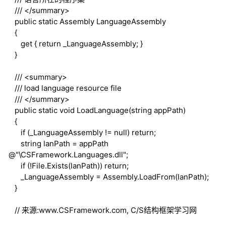
///
</summary>
public
static
Assembly LanguageAssembly
{
get
{
return
_LanguageAssembly; }
}
///
<summary>
///
load language resource file
///
</summary>
public
static
void
LoadLanguage(
string
appPath)
{
if
(_LanguageAssembly !=
null
)
return
;
string
lanPath = appPath
@"\CSFramework.Languages.dll";
if
(!File.Exists(lanPath))
return
;
_LanguageAssembly = Assembly.LoadFrom(lanPath);
}
// 来源:www.CSFramework.com, C/S结构框架学习网