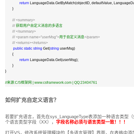
return
LanguageData.GetByMatch(objectID, defaultValue, LanguageDa
}
///
<summary>
///
获取用户自定义消息的多语言
///
</summary>
///
<param name="userMsg">
用于自定义消息
</param>
///
<returns></returns>
public
static
string
Get(
string
userMsg)
{
return
LanguageData.Get(userMsg);
}
}
//
来源:C/S框架网 | www.csframework.com | QQ:23404761
如何扩充自定义语言？
若要扩充语言，首先在sys_LanguageType表添加一种语言类型（如
个语言类型字段（XX），
字段名称必须与语言类型一致！！！
打开VS，修改系统管理模块的【多语言管理】界面，在表格中添