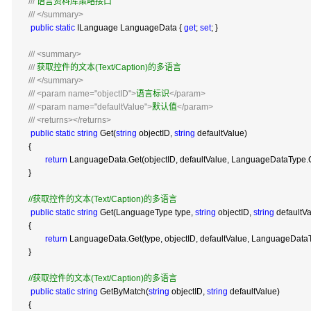
///
语言资料库策略接口
///
</summary>
public
static
ILanguage LanguageData {
get
;
set
; }
///
<summary>
///
获取控件的文本(Text/Caption)的多语言
///
</summary>
///
<param name="objectID">
语言标识
</param>
///
<param name="defaultValue">
默认值
</param>
///
<returns></returns>
public
static
string
Get(
string
objectID,
string
defaultValue)
{
return
LanguageData.Get(objectID, defaultValue, LanguageDataType.C
}
//
获取控件的文本(Text/Caption)的多语言
public
static
string
Get(LanguageType type,
string
objectID,
string
defaultVa
{
return
LanguageData.Get(type, objectID, defaultValue, LanguageDataT
}
//
获取控件的文本(Text/Caption)的多语言
public
static
string
GetByMatch(
string
objectID,
string
defaultValue)
{