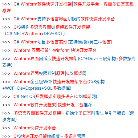
C
#
Winform
软件
快速
开发
框架
|
软件
开发
平台
-
界面
多
语言
实现
原理
C
#
Winform
支持
多
语言
界面
切换的
软件
快速
开发
平台
C
/S架构
多
语言
界面
UI
框架
软件
开发
框架
（
C
#.NET+
Winform
+DEV+SQL）
C
#
Winform
项目
多
语言
实现
(支持简/繁/英三种
语言
)
Winform
界面
框架
与
Winform
快速
开发
平台
Winform
界面
自适应
快速
开发
框架
(
C
#+Dev+三层架构+
多
数据库
支持）
Winform
界面
权限控制
原理
|
C
/S
框架
网
Winform
企业级WCF
快速
开发
框架
平台
(
C
/S架构
+WCF+DevExpress+SQL
多
数据库)
C
#.Net CS
开发
框架
实现
多
语言
(
C
/S
框架
网)
Winform
软件
开发
框架
|
快速
开发
平台
推荐
多
语言
界面
软件
开发
框架
- 初始化
多
语言
时发生单引号错误（解
决方案）
Winform
快速
开发
平台
C
/S
快速
开发
框架
旗舰版 -
多
语言
管理