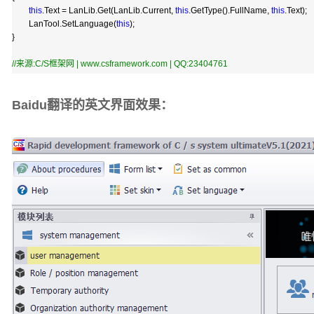
this
.Text
=
LanLib.Get(LanLib.Current,
this
.GetType().FullName,
this
.Text);
LanTool.SetLanguage(
this
);
}
//
来源:C/S框架网 | www.csframework.com | QQ:23404761
Baidu翻译的英文界面效果：