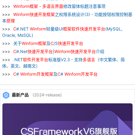
Winform
框架
-
多
语言
界面
修改窗体标题注意事项
Winform
快速
开发
框架
之权限系统设计(3) - 功能按钮权限控制基
本
原理
C
#.NET
Winform
轻量级UI
框架
软件
快速
开发
平台
(MySQL,
Oracle, MsSQL)
关于
Winform
框架
及
C
/S
快速
开发
平台
C
#.Net
快速
开发
平台
|
Winform
快速
开发
平台
介绍
.NET
软件
开发
平台
标准版V2.3 - 支持
多
语言
（中文繁体、简
体、英文、越南文）
C
#
Winform
开发
框架
及
C
#
Winform
开发
平台
最新产品
(2024-release)