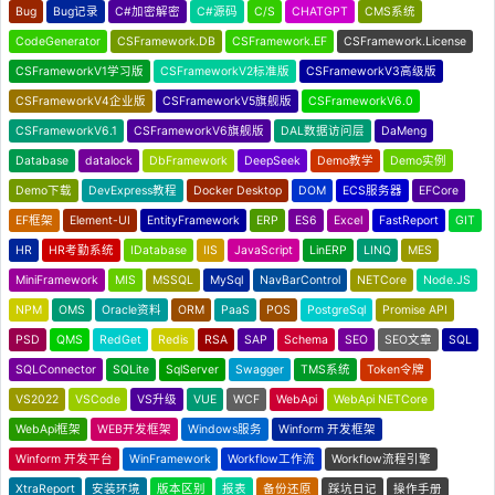
Bug
Bug记录
C#加密解密
C#源码
C/S
CHATGPT
CMS系统
CodeGenerator
CSFramework.DB
CSFramework.EF
CSFramework.License
CSFrameworkV1学习版
CSFrameworkV2标准版
CSFrameworkV3高级版
CSFrameworkV4企业版
CSFrameworkV5旗舰版
CSFrameworkV6.0
CSFrameworkV6.1
CSFrameworkV6旗舰版
DAL数据访问层
DaMeng
Database
datalock
DbFramework
DeepSeek
Demo教学
Demo实例
Demo下载
DevExpress教程
Docker Desktop
DOM
ECS服务器
EFCore
EF框架
Element-UI
EntityFramework
ERP
ES6
Excel
FastReport
GIT
HR
HR考勤系统
IDatabase
IIS
JavaScript
LinERP
LINQ
MES
MiniFramework
MIS
MSSQL
MySql
NavBarControl
NETCore
Node.JS
NPM
OMS
Oracle资料
ORM
PaaS
POS
PostgreSql
Promise API
PSD
QMS
RedGet
Redis
RSA
SAP
Schema
SEO
SEO文章
SQL
SQLConnector
SQLite
SqlServer
Swagger
TMS系统
Token令牌
VS2022
VSCode
VS升级
VUE
WCF
WebApi
WebApi NETCore
WebApi框架
WEB开发框架
Windows服务
Winform 开发框架
Winform 开发平台
WinFramework
Workflow工作流
Workflow流程引擎
XtraReport
安装环境
版本区别
报表
备份还原
踩坑日记
操作手册