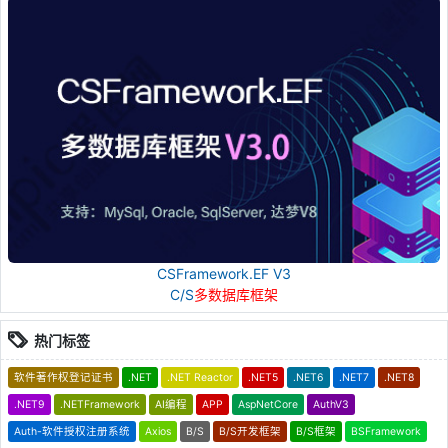
CSFramework.EF V3
C/S
多数据库框架
热门标签
软件著作权登记证书
.NET
.NET Reactor
.NET5
.NET6
.NET7
.NET8
.NET9
.NETFramework
AI编程
APP
AspNetCore
AuthV3
Auth-软件授权注册系统
Axios
B/S
B/S开发框架
B/S框架
BSFramework