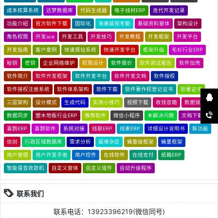
成本核算系统
达梦数据库
代码生成器
电子线材ERP
迭代开发记录
功能介绍
官方软件下载
国际化
海康威视考勤
基础资料窗体
架构设计
角色权限
开发sce
开发工具
开发技巧
开发教程
开发框架
开发平台
开发指南
客户案例
快速搭站系统
快速开发平台
框架升级
毛衫行业ERP
秘钥
密钥
企业网络维护
权限设计
软件报价
软件测试报告
软件加壳
软件简介
软件开发框架
软件开发平台
软件开发文档
软件授权
软件授权注册系统
软件体系架构
软件下载
软件著作权登记证书
软著证书
三层架构
设计模式
生成代码
实用小技巧
视频下载
收钱音箱
数据锁
数据同步
塑木地板行业ERP
推荐软件
微信小程序
未解决问题
文档下载
喜鹊ERP
喜鹊软件
系统对接
线联ERP
线束ERP
详细设计说明书
新功能
信创
行政区域数据库
需求分析
疑难杂症
蝇量级框架
蝇量框架
用户管理
用户开发手册
用户控件
在线软件
在线支付
纸箱ERP
智能语音收款机
自定义窗体
自定义组件
自动升级程序
联系我们
联系电话：13923396219(微信同号)