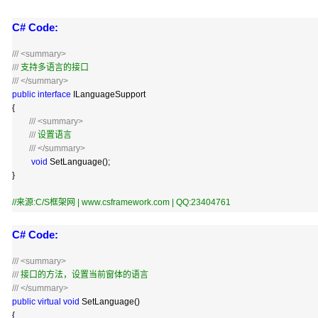
C# Code:
///
<summary>
///
支持多语言的接口
///
</summary>
public
interface
ILanguageSupport
{
///
<summary>
///
设置语言
///
</summary>
void
SetLanguage();
}
//
来源:C/S框架网 | www.csframework.com | QQ:23404761
C# Code:
///
<summary>
///
接口的方法，设置当前窗体的语言
///
</summary>
public
virtual
void
SetLanguage()
{