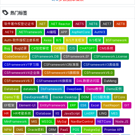
热门标签
软件著作权登记证书
.NET
.NET Reactor
.NET5
.NET6
.NET7
.NET8
.NET9
.NETFramework
AI编程
APP
AspNetCore
AuthV3
Auth-软件授权注册系统
Axios
B/S
B/S开发框架
B/S框架
BSFramework
Bug
Bug记录
C#加密解密
C#源码
C/S
CHATGPT
CMS系统
CodeGenerator
CSFramework.DB
CSFramework.EF
CSFramework.License
CSFrameworkV1学习版
CSFrameworkV2标准版
CSFrameworkV3高级版
CSFrameworkV4企业版
CSFrameworkV5旗舰版
CSFrameworkV6.0
CSFrameworkV6.1
CSFrameworkV6旗舰版
DAL数据访问层
DaMeng
Database
datalock
DbFramework
DeepSeek
Demo教学
Demo实例
Demo下载
DevExpress教程
Docker Desktop
DOM
ECS服务器
EFCore
EF框架
Element-UI
EntityFramework
ERP
ES6
Excel
FastReport
GIT
HR
HR考勤系统
IDatabase
IIS
JavaScript
LinERP
LINQ
MES
MiniFramework
MIS
MSSQL
MySql
NavBarControl
NETCore
Node.JS
NPM
OMS
Oracle资料
ORM
PaaS
POS
PostgreSql
Promise API