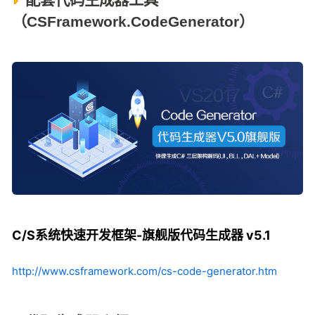
（CSFramework.CodeGenerator）
C/S系统快速开发框架-旗舰版代码生成器 v5.1
http://www.csframework.com/cs-code-generator.htm