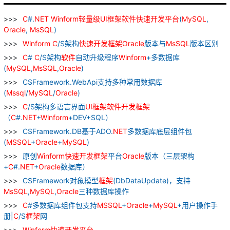
C
#.
NET
Winform
轻量级
UI
框架
软件
快速
开发
平台
(
MySQL
,
Oracle
,
MsSQL
)
Winform
C
/S架构
快速
开发
框架
Oracle
版本与
MsSQL
版本区别
C
#
C
/S架构
软件
自动升级程序
Winform
+多数据库
(
MySQL
,
MsSQL
,
Oracle
)
CSFramework.WebApi支持多种常用数据库
(
Mssql
/
MySQL
/
Oracle
)
C
/S架构多语言界面
UI
框架
软件
开发
框架
（
C
#.
NET
+
Winform
+DEV+SQL）
CSFramework.DB基于ADO.
NET
多数据库底层组件包
(
MSSQL
+
Oracle
+
MySQL
)
原创
Winform
快速
开发
框架
平台
Oracle
版本（三层架构
+
C
#.
NET
+
Oracle
数据库）
CSFramework对象模型
框架
(DbDataUpdate)，支持
MsSQL
,
MySQL
,
Oracle
三种数据库操作
C
#多数据库组件包支持
MSSQL
+
Oracle
+
MySQL
+用户操作手
册|
C
/S
框架
网
Winform
快速
开发
平台