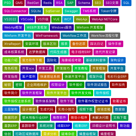
PSD
QMS
RedGet
Redis
RSA
SAP
Schema
SEO
SEO文章
SQL
SQLConnector
SQLite
SqlServer
Swagger
TMS系统
Token令牌
VS2022
VSCode
VS升级
VUE
WCF
WebApi
WebApi NETCore
WebApi框架
WEB开发框架
Windows服务
Winform 开发框架
Winform 开发平台
WinFramework
Workflow工作流
Workflow流程引擎
XtraReport
安装环境
版本区别
报表
备份还原
踩坑日记
操作手册
成本核算系统
达梦数据库
代码生成器
电子线材ERP
迭代开发记录
功能介绍
官方软件下载
国际化
海康威视考勤
基础资料窗体
架构设计
角色权限
开发sce
开发工具
开发技巧
开发教程
开发框架
开发平台
开发指南
客户案例
快速搭站系统
快速开发平台
框架升级
毛衫行业ERP
秘钥
密钥
企业网络维护
权限设计
软件报价
软件测试报告
软件加壳
软件简介
软件开发框架
软件开发平台
软件开发文档
软件授权
软件授权注册系统
软件体系架构
软件下载
软件著作权登记证书
软著证书
三层架构
设计模式
生成代码
实用小技巧
视频下载
收钱音箱
数据锁
数据同步
塑木地板行业ERP
推荐软件
微信小程序
未解决问题
文档下载
喜鹊ERP
喜鹊软件
系统对接
线联ERP
线束ERP
详细设计说明书
新功能
信创
行政区域数据库
需求分析
疑难杂症
蝇量级框架
蝇量框架