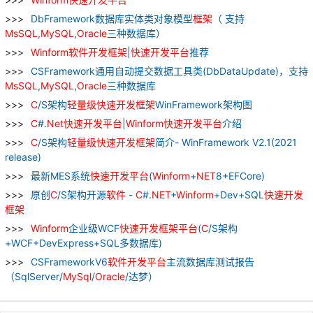
DbFramework数据库实体类对象模型
框架
（ 支持
MsSQL
,
MySQL
,
Oracle
三种数据库）
Winform
软件
开发
框架
|
快速
开发
平台
推荐
CSFramework通用自动提交数据工具类(DbDataUpdate)，支持
MsSQL
,
MySQL
,
Oracle
三种数据库
C
/S架构
轻量级
快速
开发
框架
WinFramework架构图
C
#.
Net
快速
开发
平台
|
Winform
快速
开发
平台
介绍
C
/S架构
轻量级
快速
开发
框架
简介- WinFramework V2.1(2021
release)
最新MES系统
快速
开发
平台
(
Winform
+
NET
8+EFCore)
原创
C
/S架构开源
软件
-
C
#.
NET
+
Winform
+Dev+SQL
快速
开发
框架
Winform
企业级WCF
快速
开发
框架
平台
(
C
/S架构
+WCF+DevExpress+SQL多数据库)
CSFrameworkV6
软件
开发
平台
主流数据库测试报告
（SqlServer/
MySql
/
Oracle
/达梦）