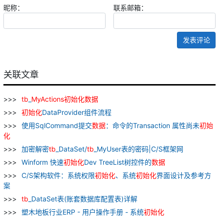
昵称：
联系邮箱：
发表评论
关联文章
tb
_
MyActions
初始化
数据
初始化
DataProvider组件流程
使用SqlCommand提交
数据
：命令的Transaction 属性尚未
初始
化
加密解密
tb
_DataSet/
tb
_MyUser表的密码|C/S框架网
Winform 快速
初始化
Dev TreeList树控件的
数据
C/S架构软件：系统权限
初始化
、系统
初始化
界面设计及参考方
案
tb
_DataSet表(账套数据库配置表)详解
塑木地板行业ERP - 用户操作手册 - 系统
初始化