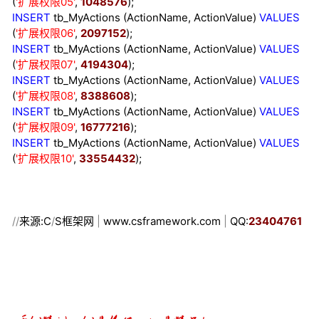
(
'
扩展权限05
'
,
1048576
);
INSERT
tb_MyActions (ActionName, ActionValue)
VALUES
(
'
扩展权限06
'
,
2097152
);
INSERT
tb_MyActions (ActionName, ActionValue)
VALUES
(
'
扩展权限07
'
,
4194304
);
INSERT
tb_MyActions (ActionName, ActionValue)
VALUES
(
'
扩展权限08
'
,
8388608
);
INSERT
tb_MyActions (ActionName, ActionValue)
VALUES
(
'
扩展权限09
'
,
16777216
);
INSERT
tb_MyActions (ActionName, ActionValue)
VALUES
(
'
扩展权限10
'
,
33554432
);
//
来源:C
/
S框架网
|
www.csframework.com
|
QQ:
23404761