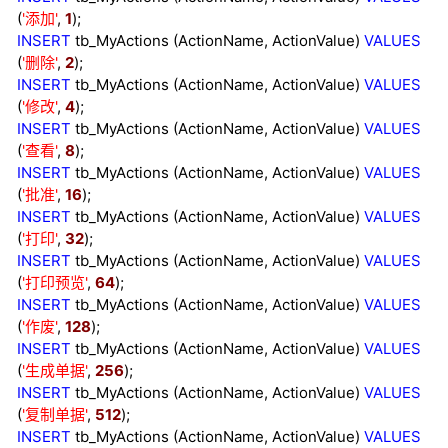
(
'
添加
'
,
1
);
INSERT
tb_MyActions (ActionName, ActionValue)
VALUES
(
'
删除
'
,
2
);
INSERT
tb_MyActions (ActionName, ActionValue)
VALUES
(
'
修改
'
,
4
);
INSERT
tb_MyActions (ActionName, ActionValue)
VALUES
(
'
查看
'
,
8
);
INSERT
tb_MyActions (ActionName, ActionValue)
VALUES
(
'
批准
'
,
16
);
INSERT
tb_MyActions (ActionName, ActionValue)
VALUES
(
'
打印
'
,
32
);
INSERT
tb_MyActions (ActionName, ActionValue)
VALUES
(
'
打印预览'
,
64
);
INSERT
tb_MyActions (ActionName, ActionValue)
VALUES
(
'作废
'
,
128
);
INSERT
tb_MyActions (ActionName, ActionValue)
VALUES
(
'
生成单据
'
,
256
);
INSERT
tb_MyActions (ActionName, ActionValue)
VALUES
(
'复制单据
'
,
512
);
INSERT
tb_MyActions (ActionName, ActionValue)
VALUES