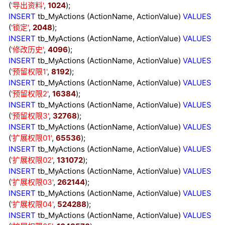
(
'导出资料
'
,
1024
);
INSERT
tb_MyActions (ActionName, ActionValue)
VALUES
(
'锁定
'
,
2048
);
INSERT
tb_MyActions (ActionName, ActionValue)
VALUES
(
'
修改历史
'
,
4096
);
INSERT
tb_MyActions (ActionName, ActionValue)
VALUES
(
'
预留权限1
'
,
8192
);
INSERT
tb_MyActions (ActionName, ActionValue)
VALUES
(
'
预留权限2
'
,
16384
);
INSERT
tb_MyActions (ActionName, ActionValue)
VALUES
(
'
预留权限3
'
,
32768
);
INSERT
tb_MyActions (ActionName, ActionValue)
VALUES
(
'
扩展权限01
'
,
65536
);
INSERT
tb_MyActions (ActionName, ActionValue)
VALUES
(
'
扩展权限02
'
,
131072
);
INSERT
tb_MyActions (ActionName, ActionValue)
VALUES
(
'
扩展权限03
'
,
262144
);
INSERT
tb_MyActions (ActionName, ActionValue)
VALUES
(
'
扩展权限04
'
,
524288
);
INSERT
tb_MyActions (ActionName, ActionValue)
VALUES