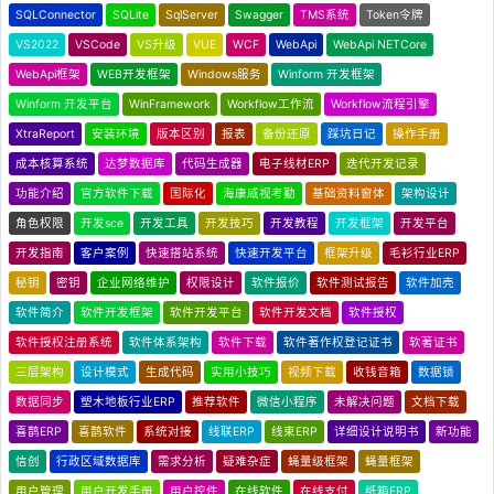
SQLConnector
SQLite
SqlServer
Swagger
TMS系统
Token令牌
VS2022
VSCode
VS升级
VUE
WCF
WebApi
WebApi NETCore
WebApi框架
WEB开发框架
Windows服务
Winform 开发框架
Winform 开发平台
WinFramework
Workflow工作流
Workflow流程引擎
XtraReport
安装环境
版本区别
报表
备份还原
踩坑日记
操作手册
成本核算系统
达梦数据库
代码生成器
电子线材ERP
迭代开发记录
功能介绍
官方软件下载
国际化
海康威视考勤
基础资料窗体
架构设计
角色权限
开发sce
开发工具
开发技巧
开发教程
开发框架
开发平台
开发指南
客户案例
快速搭站系统
快速开发平台
框架升级
毛衫行业ERP
秘钥
密钥
企业网络维护
权限设计
软件报价
软件测试报告
软件加壳
软件简介
软件开发框架
软件开发平台
软件开发文档
软件授权
软件授权注册系统
软件体系架构
软件下载
软件著作权登记证书
软著证书
三层架构
设计模式
生成代码
实用小技巧
视频下载
收钱音箱
数据锁
数据同步
塑木地板行业ERP
推荐软件
微信小程序
未解决问题
文档下载
喜鹊ERP
喜鹊软件
系统对接
线联ERP
线束ERP
详细设计说明书
新功能
信创
行政区域数据库
需求分析
疑难杂症
蝇量级框架
蝇量框架
用户管理
用户开发手册
用户控件
在线软件
在线支付
纸箱ERP