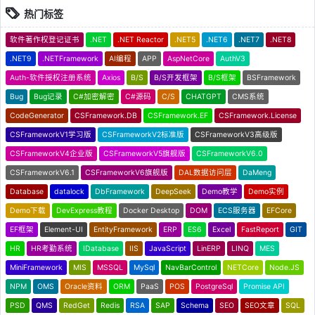
热门标签
软件著作权登记证书
.NET
.NET Reactor
.NET5
.NET6
.NET7
.NET8
.NET9
.NETFramework
AI编程
APP
AspNetCore
AuthV3
Auth-软件授权注册系统
Axios
B/S
B/S开发框架
B/S框架
BSFramework
Bug
Bug记录
C#加密解密
C#源码
C/S
CHATGPT
CMS系统
CodeGenerator
CSFramework.DB
CSFramework.EF
CSFramework.License
CSFrameworkV1学习版
CSFrameworkV2标准版
CSFrameworkV3高级版
CSFrameworkV4企业版
CSFrameworkV5旗舰版
CSFrameworkV6.0
CSFrameworkV6.1
CSFrameworkV6旗舰版
DAL数据访问层
DaMeng
Database
datalock
DbFramework
DeepSeek
Demo教学
Demo实例
Demo下载
DevExpress教程
Docker Desktop
DOM
ECS服务器
EFCore
EF框架
Element-UI
EntityFramework
ERP
ES6
Excel
FastReport
GIT
HR
HR考勤系统
IDatabase
IIS
JavaScript
LinERP
LINQ
MES
MiniFramework
MIS
MSSQL
MySql
NavBarControl
NETCore
Node.JS
NPM
OMS
Oracle资料
ORM
PaaS
POS
PostgreSql
Promise API
PSD
QMS
RedGet
Redis
RSA
SAP
Schema
SEO
SEO文章
SQL