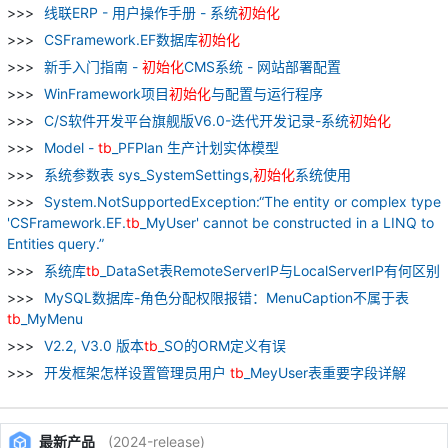
线联ERP - 用户操作手册 - 系统
初始化
CSFramework.EF数据库
初始化
新手入门指南 -
初始化
CMS系统 - 网站部署配置
WinFramework项目
初始化
与配置与运行程序
C/S软件开发平台旗舰版V6.0-迭代开发记录-系统
初始化
Model -
tb
_PFPlan 生产计划实体模型
系统参数表 sys_SystemSettings,
初始化
系统使用
System.NotSupportedException:“The entity or complex type
'CSFramework.EF.
tb
_MyUser' cannot be constructed in a LINQ to
Entities query.”
系统库
tb
_DataSet表RemoteServerIP与LocalServerIP有何区别
MySQL数据库-角色分配权限报错：MenuCaption不属于表
tb
_MyMenu
V2.2, V3.0 版本
tb
_SO的ORM定义有误
开发框架怎样设置管理员用户
tb
_MeyUser表重要字段详解
最新产品
(2024-release)