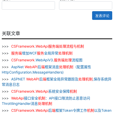
发表评论
关联文章
CSFramework
.
WebApi
服务
端
处理
流程
与
机制
服务
端
增加WCF
服务
全局异常
处理
机制
CSFramework
.WebApiV3.
服务
端
处理
流程图
AspNet
WebAPI
后
端
框架消息
处理
机制
（配置属性
HttpConfiguration.MessageHandlers)
ASPNET
WebAPI
后
端
框架全局异常跟踪及
处理
机制
,保存系统异
常消息日志
CSFramework
.
WebApi
系统安全保障
机制
WebApi
接口安全
机制
：API接口限流防止恶意访问
ThrottlingHandler消息
处理
机制
CSFramework
.
WebApi
后
端
框架Token令牌工作
机制
以及Token