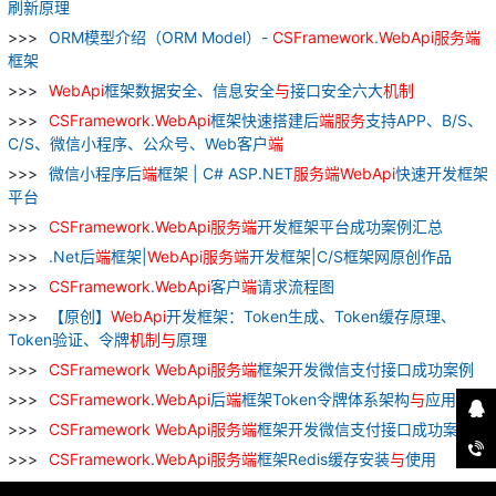
刷新原理
ORM模型介绍（ORM Model）-
CSFramework
.
WebApi
服务
端
框架
WebApi
框架数据安全、信息安全
与
接口安全六大
机制
CSFramework
.
WebApi
框架快速搭建后
端
服务
支持APP、B/S、
C/S、微信小程序、公众号、Web客户
端
微信小程序后
端
框架 | C# ASP.NET
服务
端
WebApi
快速开发框架
平台
CSFramework
.
WebApi
服务
端
开发框架平台成功案例汇总
.Net后
端
框架|
WebApi
服务
端
开发框架|C/S框架网原创作品
CSFramework
.
WebApi
客户
端
请求流程图
【原创】
WebApi
开发框架：Token生成、Token缓存原理、
Token验证、令牌
机制
与
原理
CSFramework
WebApi
服务
端
框架开发微信支付接口成功案例
CSFramework
.
WebApi
后
端
框架Token令牌体系架构
与
应用详解
CSFramework
WebApi
服务
端
框架开发微信支付接口成功案例
CSFramework
.
WebApi
服务
端
框架Redis缓存安装
与
使用