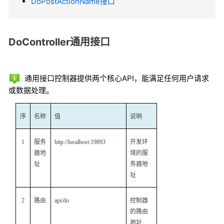
DoPostActionName接口
DoController通用接口
通用接口控制器提供两个核心API，能满足任何用户请求
或数据处理。
序
名称
值
说明
1
服务
http://localhost:19893
开发环
器地
境的服
址
务器地
址
2
路由
api/do
控制器
的路由
地址