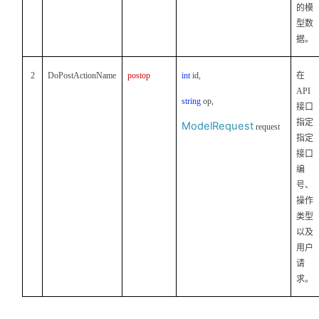
的模
型数
据。
2
DoPostActionName
postop
int
id,
在
API
string
op,
接口
指定
ModelRequest
request
指定
接口
编
号、
操作
类型
以及
用户
请
求。