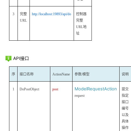
3
完整
http://localhost:19893/api/do
控制器
URL
完整
URL
地
址
API接口
序
接口名称
ActionName
参数
/
模型
说明
ModelRequestAction
1
DoPostObject
post
提交
request
指定
接口
编号
以及
具体
操作