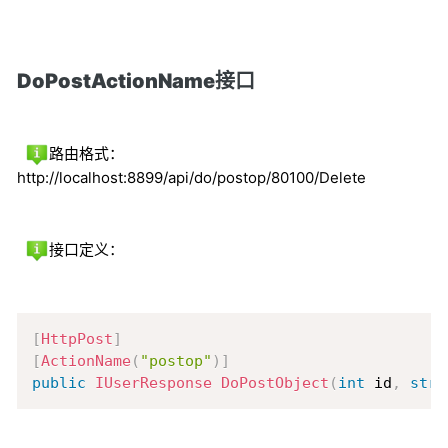
DoPostActionName接口
路由格式：
http://localhost:8899/api/do/postop/80100/Delete
接口定义：
Copy
[
HttpPost
]
[
ActionName
(
"postop"
)
]
public
IUserResponse
DoPostObject
(
int
 id
,
stri