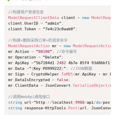
Copy
//构建用户登录信息
ModelRequestClientData
 client 
=
new
ModelReque
client
.
UserID 
=
 “admin”
;
client
.
Token 
=
 “7e4c23c0aab0”
;
//构建<删除采购订单>的请求命令
ModelRequestAction
 mr 
=
new
ModelRequestAction
mr
.
Action 
=
 “
80100
”
;
//命令编号
mr
.
Operation 
=
 “Delete”
;
mr
.
ApiKey 
=
”5b7184d1
-
2482
-
4b7e
-
85f4
-
93d86bf1f4
mr
.
Data 
=
”
{
Key
:
PO999222
}
”
;
//JSON数据
mr
.
Sign 
=
 CryptoHelper
.
ToMD5
(
mr
.
ApiKey 
+
 mr
.
Da
mr
.
DataIsEncrypted 
=
false
;
mr
.
ClientData 
=
 JsonConvert
.
SerializeObject
(
cl
//调用WebApi通用接口
string
 url
=
”http
:
/
/
localhost
:
9988
/
api
/
do
/
post”
string
 response
=
HttpTools
.
Post
(
url
,
 JsonConver