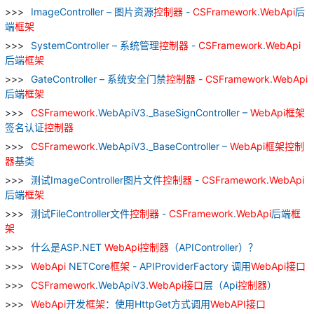
ImageController – 图片资源
控制器
-
CSFramework
.
WebApi
后
端
框架
SystemController – 系统管理
控制器
-
CSFramework
.
WebApi
后端
框架
GateController – 系统安全门禁
控制器
-
CSFramework
.
WebApi
后端
框架
CSFramework
.WebApiV3._BaseSignController –
WebApi
框架
签名认证
控制器
CSFramework
.WebApiV3._BaseController –
WebApi
框架
控制
器
基类
测试ImageController图片文件
控制器
-
CSFramework
.
WebApi
后端
框架
测试FileController文件
控制器
-
CSFramework
.
WebApi
后端
框
架
什么是ASP.NET
WebApi
控制器
（APIController）？
WebApi
NETCore
框架
- APIProviderFactory 调用
WebApi
接口
CSFramework
.WebApiV3.
WebApi
接口
层（Api
控制器
）
WebApi
开发
框架
：使用HttpGet方式调用
WebAPI
接口