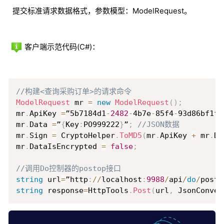
提交标准请求数据格式，参数模型：ModelRequest。
客户端示范代码(C#)：
Copy
//构建<查询采购订单>的请求命令
ModelRequest
 mr 
=
new
ModelRequest
(
)
;
mr
.
ApiKey 
=
”5b7184d1
-
2482
-
4b7e
-
85f4
-
93d86bf1f4
mr
.
Data 
=
”
{
Key
:
PO999222
}
”
;
//JSON数据
mr
.
Sign 
=
 CryptoHelper
.
ToMD5
(
mr
.
ApiKey 
+
 mr
.
Da
mr
.
DataIsEncrypted 
=
false
;
//调用Do控制器的postop接口
string
 url
=
”http
:
/
/
localhost
:
9988
/
api
/
do
/
posto
string
 response
=
HttpTools
.
Post
(
url
,
 JsonConver