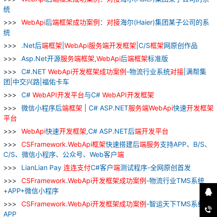
统
WebApi
后
端
框架
成功
案例
：
对接
海尔(Haier)集团某子公司的系
统
.Net后
端
框架
|
WebApi
服务
端
开发
框架
|C/S
框架
网原创作品
Asp.Net开源
服务
端
框架
,
WebApi
后
端
框架
标准版
C#.NET
WebApi
开发
框架
成功
案例
-物流行业系统
对接
|满帮集
团|中交兴路|福佑卡车
C#
WebAPI
开发
平台
与C#
WebAPI
开发
框架
微信小程序后
端
框架
| C# ASP.NET
服务
端
WebApi
快速
开发
框架
平台
WebApi
快速
开发
框架
,C# ASP.NET后
端
开发
平台
CSFramework
.
WebApi
框架
快速搭建后
端
服务
支持APP、B/S、
C/S、微信小程序、公众号、Web客户
端
LianLian Pay
连连
支付
C#客户
端
测试程序-全网原创首发
CSFramework
.
WebApi
开发
框架
成功
案例
-物流行业TMS系统
+APP+微信小程序
CSFramework
.
WebApi
开发
框架
成功
案例
-智运天下TMS系统
APP