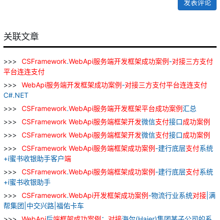
发表评论
关联文章
CSFramework
.
WebApi
服务
端
开发
框架
成功
案例
-
对接
三
方
支付
平台
连连
支付
WebApi
服务
端
开发
框架
成功
案例
-
对接
三
方
支付
平台
连连
支付
C#.NET
CSFramework
.
WebApi
服务
端
开发
框架
平台
成功
案例
汇总
CSFramework
WebApi
服务
端
框架
开发
微信
支付
接口
成功
案例
CSFramework
WebApi
服务
端
框架
开发
微信
支付
接口
成功
案例
CSFramework
WebApi
服务
端
框架
成功
案例
-建行底层
支付
系统
+i蜜书收银助手客户
端
CSFramework
.
WebApi
服务
端
框架
成功
案例
-建行底层
支付
系统
+i蜜书收银助手
CSFramework
.
WebApi
开发
框架
成功
案例
-物流行业系统
对接
|满
帮集团|中交兴路|福佑卡车
WebApi
后
端
框架
成功
案例
：
对接
海尔(Haier)集团某子公司的系