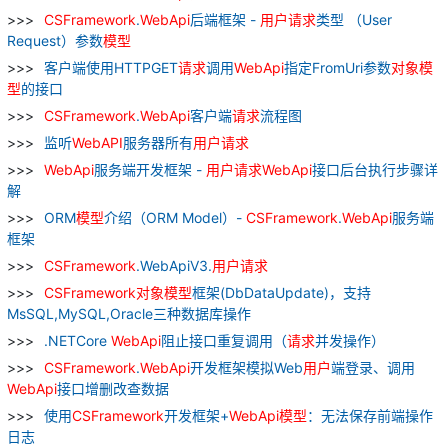
CSFramework
.
WebApi
后端框架 -
用户
请求
类型 （User
Request）参数
模型
客户端使用HTTPGET
请求
调用
WebApi
指定FromUri参数
对象
模
型
的接口
CSFramework
.
WebApi
客户端
请求
流程图
监听
WebAPI
服务器所有
用户
请求
WebApi
服务端开发框架 -
用户
请求
WebApi
接口后台执行步骤详
解
ORM
模型
介绍（ORM Model）-
CSFramework
.
WebApi
服务端
框架
CSFramework
.WebApiV3.
用户
请求
CSFramework
对象
模型
框架(DbDataUpdate)，支持
MsSQL,MySQL,Oracle三种数据库操作
.NETCore
WebApi
阻止接口重复调用（
请求
并发操作）
CSFramework
.
WebApi
开发框架模拟Web
用户
端登录、调用
WebApi
接口增删改查数据
使用
CSFramework
开发框架+
WebApi
模型
：无法保存前端操作
日志