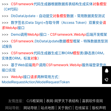
CSFramework
代码生成器根据数据库表结构生成实体
对象
模型
（C#代码）
DbDataUpdate - 自动提交
对象
模型
数据 - 常用数据类型测试
数字签名(Data Sign)+存取令牌（Access Token）双重安全
请
求
WebApi
接口
Demo调用
WebApi
接口 -
CSFramework
.
WebApi
后端开发框架
CSFramework
.DbDataUpdate数据
模型
框架 - 特殊数据类型测
试报告
CSFramework
代码生成器生成三种ORM
模型
类(静态类ORM，
实体类ORM，标准
对象
）
基于Web前端
用户
调用
CSFramework
.
WebApi
服务端登录登出
接口实现
WebApi
接口
请求
两种常用方式：
ModelRequestAction/ModelRequestToken
友情连接：
C/S框架网
|
表网-网罗天下表结构
|
喜鹊软件官网
网站导航：
网站导航
|
站点地图
|
关于我们
|
在线留言
|
版权声明