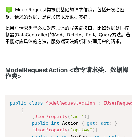
ModelRequest类提供基础的请求信息，包括开发者密
钥、请求的数据、是否加密以及数据签名。
此用户请求类型必须对应具体的服务端接口，比如数据处理控
制器(DataController)的Add、Delete、Edit、Query方法。若
不能对应具体的方法，服务端无法解析和处理用户的请求。
ModelRequestAction <命令请求类、数据操
作类>
Copy
public
class
ModelRequestAction
:
IUserRequest
{
[
JsonProperty
(
"act"
)
]
public
int
 Action 
{
get
;
set
;
}
[
JsonProperty
(
"apikey"
)
]
public
string
 ApiKey 
{
get
;
set
;
}