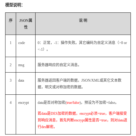
模型说明：
序
JSON
属
说 明
性
1
code
0
：正常，
-1
：操作失败。其它编码为自定义消息（
>0 or
<-1
）。
2
msg
服务器响应的自定义消息。
3
data
服务器返回客户端的数据，
JSON/XML
或其它文本数
据，明文或对称加密的数据。
4
encrypt
data
是否对称加密
(
true/false
)
，预设为不加密
=false
。
若
data
是
DES
加密的数据，
encrypt
必须
=true
，客户端接受
到响应消息，首先判断
encrypt
属性是否
=true
，则对
data
进
行
des
解密。