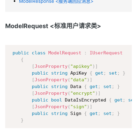
ModelResponse <服务端回应消息>
ModelRequest <标准用户请求类>
Copy
public
class
ModelRequest
:
IUserRequest
{
[
JsonProperty
(
"apikey"
)
]
public
string
 ApiKey 
{
get
;
set
;
}
[
JsonProperty
(
"data"
)
]
public
string
 Data 
{
get
;
set
;
}
[
JsonProperty
(
"encrypt"
)
]
public
bool
 DataIsEncrypted 
{
get
;
set
[
JsonProperty
(
"sign"
)
]
public
string
 Sign 
{
get
;
set
;
}
}