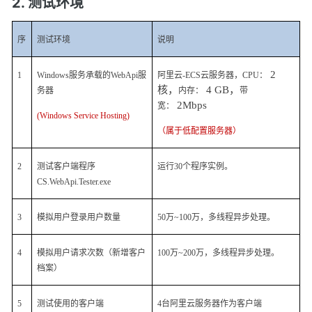
2. 测试环境
序
测试环境
说明
2
1
Windows
服务承载的
WebApi
服
阿里云
-ECS
云服务器，
CPU
：
核，
4 GB
，
务器
内存：
带
2Mbps
宽：
(Windows Service Hosting)
（属于低配置服务器）
2
测试客户端程序
运行
30
个程序实例。
CS.WebApi.Tester.exe
3
模拟用户登录用户数量
50
万
~100
万，多线程异步处理。
4
模拟用户请求次数（新增客户
100
万
~200
万，多线程异步处理。
档案）
5
测试使用的客户端
4
台阿里云服务器作为客户端