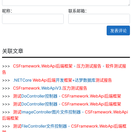
昵称：
联系邮箱：
发表评论
关联文章
CSFramework
.
WebApi
后
端
框架
-
压力
测试
报告
-
软件
测试
报
告
.NETCore
WebApi
后
端
开发
框架
+达梦数据库
测试
报告
CSFramework
.WebApiV3.
压力
测试
报告
测试
DoController控制器 -
CSFramework
.
WebApi
后
端
框架
测试
DoController控制器 -
CSFramework
.
WebApi
后
端
框架
测试
ImageController图片文件控制器 -
CSFramework
.
WebApi
后
端
框架
测试
FileController文件控制器 -
CSFramework
.
WebApi
后
端
框