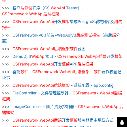
架
客户
端
测试
程序（CS.
WebApi
.Tester）-
CSFramework
.
WebApi
后
端
框架
CSFramework
WebApi
开发
框架
集成PostgreSql数据库及
测试
报告
CSFrameworkV6.1前端+WebApiV3
后
端
测试
报告
（前后
端
分
离）
CSFramework
.
WebApi
后
端
框架
软件
截图
Demo调用
WebApi
接口 -
CSFramework
.
WebApi
后
端
开发
框架
CSFramework
.
WebApi
开发
框架
APP
后
端
框架
喜鹊
软件
-
CSFramework
.
WebApi
后
端
框架
-
软件
著作权登记
证书
CSFramework
.
WebApi
后
端
框架
- 系统配置 - app.config
FileController – 文件管理控制器 -
CSFramework
.
WebApi
后
端
框架
ImageController – 图片资源控制器 -
CSFramework
.
WebApi
后
端
框架
CSFramework
.
WebApi
后
端
开发
框架
服务器宿主承载方式