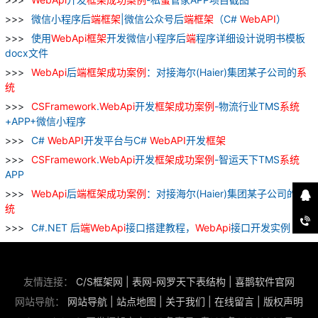
微信小程序后
端
框架
|微信公众号后
端
框架
（C#
WebAPI
）
使用
WebApi
框架
开发微信小程序后
端
程序详细设计说明书模板
docx文件
WebApi
后
端
框架
成功
案例
：对接海尔(Haier)集团某子公司的
系
统
CSFramework
.
WebApi
开发
框架
成功
案例
-物流行业TMS
系统
+APP+微信小程序
C#
WebAPI
开发平台与C#
WebAPI
开发
框架
CSFramework
.
WebApi
开发
框架
成功
案例
-智运天下TMS
系统
APP
WebApi
后
端
框架
成功
案例
：对接海尔(Haier)集团某子公司的
系
统
C#.NET 后
端
WebApi
接口搭建教程，
WebApi
接口开发实例
友情连接：
C/S框架网
|
表网-网罗天下表结构
|
喜鹊软件官网
网站导航：
网站导航
|
站点地图
|
关于我们
|
在线留言
|
版权声明