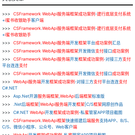
CSFramework
WebApi
服务
端
框架
成功
案例
-
建行
底层
支付
系统
+
i
蜜
书
收银
助手
客户
端
CSFramework
.
WebApi
服务
端
框架
成功
案例
-
建行
底层
支付
系统
+
i
蜜
书
收银
助手
CSFramework
.
WebApi
服务
端
开发
框架
平台
成功
案例
汇总
CSFramework
WebApi
服务
端
框架
开发微信
支付
接口
成功
案例
CSFramework
.
WebApi
服务
端
开发
框架
成功
案例
-对接三方
支付
平台连连
支付
CSFramework
WebApi
服务
端
框架
开发微信
支付
接口
成功
案例
WebApi
服务
端
开发
框架
成功
案例
-对接三方
支付
平台连连
支付
C#.NET
Asp.Net开源
服务
端
框架
,
WebApi
后
端
框架
标准版
.Net后
端
框架
|
WebApi
服务
端
开发
框架
|C/S
框架
网原创作品
C#.NET
WebApi
开发
框架
成功
案例
-私
蜜
管家APP项目截图
CSFramework
.
WebApi
框架
快速搭建后
端
服务
支持APP、B/S、
C/S、微信小程序、公众号、Web客户
端
WebApi
开发
框架
成功
案例
-私
蜜
管家APP项目截图