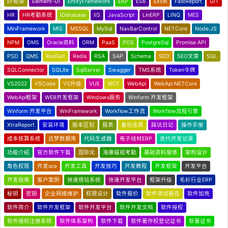
EF框架
Element-UI
EntityFramework
ERP
ES6
Excel
FastReport
GIT
HR
HR考勤系统
IDatabase
IIS
JavaScript
LinERP
LINQ
MES
MiniFramework
MIS
MSSQL
MySql
NavBarControl
NETCore
Node.JS
NPM
OMS
Oracle资料
ORM
PaaS
POS
PostgreSql
Promise API
PSD
QMS
RedGet
Redis
RSA
SAP
Schema
SEO
SEO文章
SQL
SQLConnector
SQLite
SqlServer
Swagger
TMS系统
Token令牌
VS2022
VSCode
VS升级
VUE
WCF
WebApi
WebApi NETCore
WebApi框架
WEB开发框架
Windows服务
Winform 开发框架
Winform 开发平台
WinFramework
Workflow工作流
Workflow流程引擎
XtraReport
安装环境
版本区别
报表
备份还原
踩坑日记
操作手册
成本核算系统
达梦数据库
代码生成器
电子线材ERP
迭代开发记录
功能介绍
官方软件下载
国际化
海康威视考勤
基础资料窗体
架构设计
角色权限
开发sce
开发工具
开发技巧
开发教程
开发框架
开发平台
开发指南
客户案例
快速搭站系统
快速开发平台
框架升级
毛衫行业ERP
秘钥
密钥
企业网络维护
权限设计
软件报价
软件测试报告
软件加壳
软件简介
软件开发框架
软件开发平台
软件开发文档
软件授权
软件授权注册系统
软件体系架构
软件下载
软件著作权登记证书
软著证书