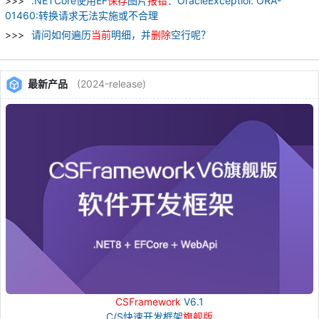
.NETCore使用EF
保存
图片
报
错
：OracleExceptiol: ORA-
01460:转换请求无法实施或不合理
请问如何遍历
当前
明细，并
删除
空行呢？
最新产品
(2024-release)
CSFramework
V6.1
C/S快速开发框架
旗舰版