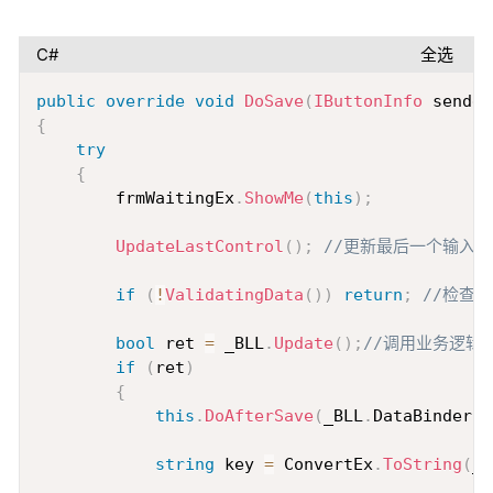
C#
全选
Copy
public
override
void
DoSave
(
IButtonInfo
 sender
{
try
{
        frmWaitingEx
.
ShowMe
(
this
)
;
UpdateLastControl
(
)
;
//更新最后一个输入
if
(
!
ValidatingData
(
)
)
return
;
//检查
bool
 ret 
=
 _BLL
.
Update
(
)
;
//调用业务逻辑层
if
(
ret
)
{
this
.
DoAfterSave
(
_BLL
.
DataBinder
)
;
string
 key 
=
 ConvertEx
.
ToString
(
_B