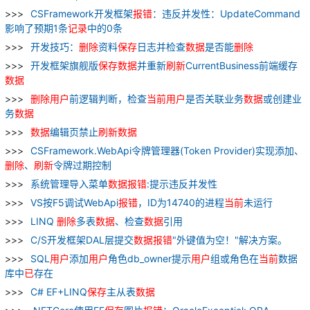
CSFramework开发框架
报
错
：违反并发性：UpdateCommand
影响了预期1条
记录
中的0条
开发技巧：
删除
资料
保存
日志并检查
数据
是否能
删除
开发框架旗舰版
保存
数据
并重新
刷新
CurrentBusiness前端缓存
数据
删除
用户
前逻辑判断，检查
当前
用户
是否关联业务
数据
或创建业
务
数据
数据
编辑页禁止
刷新
数据
CSFramework.WebApi令牌管理器(Token Provider)实现添加、
删除
、
刷新
令牌过期控制
系统管理导入菜单
数据
报
错
:提示违反并发性
VS按F5调试WebApi
报
错
，ID为14740的进程
当前
未运行
LINQ
删除
多表
数据
、检查
数据
引用
C/S开发框架DAL层提交
数据
报
错
"外键值为空！"解决方案。
SQL
用户
添加
用户
角色db_owner提示
用户
组或角色在
当前
数据
库中
已
存在
C# EF+LINQ
保存
主从表
数据