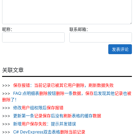
昵称：
联系邮箱：
发表评论
关联文章
保存
报
错
：
当前
记录
已
被
其它
用户
删除
，
刷新
数据
失败
FAQ:点明细表
删除
按钮
删除
一条
数据
，
保存
后发现其他
记录
也
被
删除
了！
修改
用户
组权限后
保存
报
错
更新第一条
记录
保存
后没有
刷新
表格的缓存
数据
新增
用户
保存
失败
：提示并发错误
C# DevExpress双击表格
删除
当前
记录