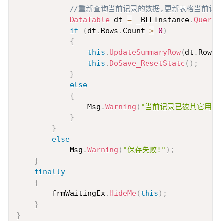
//重新查询当前记录的数据,更新表格当前记
DataTable
 dt 
=
 _BLLInstance
.
Query
(
if
(
dt
.
Rows
.
Count 
>
0
)
{
this
.
UpdateSummaryRow
(
dt
.
Rows
[
this
.
DoSave_ResetState
(
)
;
}
else
{
                Msg
.
Warning
(
"当前记录已被其它用户删除，
}
}
else
            Msg
.
Warning
(
"保存失败!"
)
;
}
finally
{
        frmWaitingEx
.
HideMe
(
this
)
;
}
}