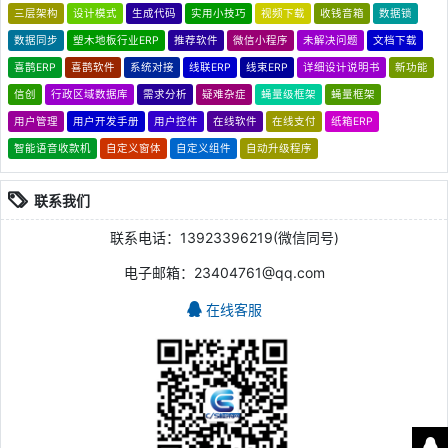
三层架构
设计模式
生成代码
实用小技巧
视频下载
收钱音箱
数据锁
数据同步
塑木地板行业ERP
推荐软件
微信小程序
未解决问题
文档下载
喜鹊ERP
喜鹊软件
系统对接
线联ERP
线束ERP
详细设计说明书
新功能
信创
行政区域数据库
需求分析
疑难杂症
蝇量级框架
蝇量框架
用户管理
用户开发手册
用户控件
在线软件
在线支付
纸箱ERP
智能语音收款机
自定义窗体
自定义组件
自动升级程序
联系我们
联系电话：13923396219(微信同号)
电子邮箱：23404761@qq.com
在线客服