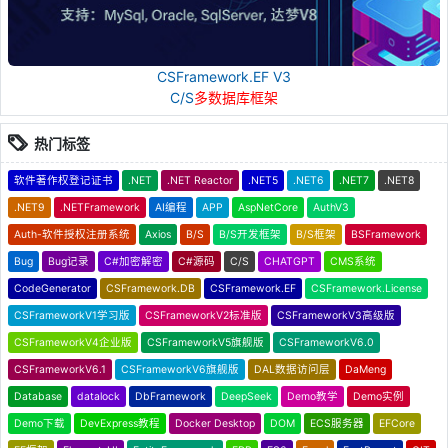
CSFramework.EF V3
C/S
多数据库框架
热门标签
软件著作权登记证书
.NET
.NET Reactor
.NET5
.NET6
.NET7
.NET8
.NET9
.NETFramework
AI编程
APP
AspNetCore
AuthV3
Auth-软件授权注册系统
Axios
B/S
B/S开发框架
B/S框架
BSFramework
Bug
Bug记录
C#加密解密
C#源码
C/S
CHATGPT
CMS系统
CodeGenerator
CSFramework.DB
CSFramework.EF
CSFramework.License
CSFrameworkV1学习版
CSFrameworkV2标准版
CSFrameworkV3高级版
CSFrameworkV4企业版
CSFrameworkV5旗舰版
CSFrameworkV6.0
CSFrameworkV6.1
CSFrameworkV6旗舰版
DAL数据访问层
DaMeng
Database
datalock
DbFramework
DeepSeek
Demo教学
Demo实例
Demo下载
DevExpress教程
Docker Desktop
DOM
ECS服务器
EFCore