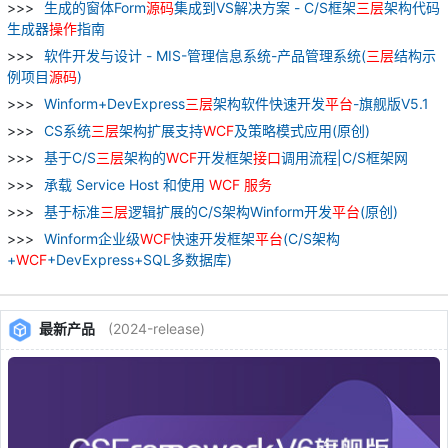
生成的窗体Form
源
码
集成到VS解决方案 - C/S框架
三
层
架构代码
生成器
操作
指南
软件开发与设计 - MIS-管理信息系统-产品管理系统(
三
层
结构示
例项目
源
码
)
Winform+DevExpress
三
层
架构软件快速开发
平台
-旗舰版V5.1
CS系统
三
层
架构扩展支持
WCF
及策略模式应用(原创)
基于C/S
三
层
架构的
WCF
开发框架
接口
调用流程|C/S框架网
承载 Service Host 和使用
WCF
服务
基于标准
三
层
逻辑扩展的C/S架构Winform开发
平台
(原创)
Winform企业级
WCF
快速开发框架
平台
(C/S架构
+
WCF
+DevExpress+SQL多数据库)
最新产品
(2024-release)