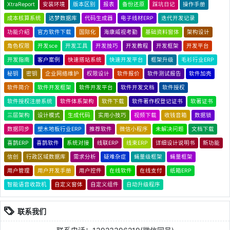
XtraReport
安装环境
版本区别
报表
备份还原
踩坑日记
操作手册
成本核算系统
达梦数据库
代码生成器
电子线材ERP
迭代开发记录
功能介绍
官方软件下载
国际化
海康威视考勤
基础资料窗体
架构设计
角色权限
开发sce
开发工具
开发技巧
开发教程
开发框架
开发平台
开发指南
客户案例
快速搭站系统
快速开发平台
框架升级
毛衫行业ERP
秘钥
密钥
企业网络维护
权限设计
软件报价
软件测试报告
软件加壳
软件简介
软件开发框架
软件开发平台
软件开发文档
软件授权
软件授权注册系统
软件体系架构
软件下载
软件著作权登记证书
软著证书
三层架构
设计模式
生成代码
实用小技巧
视频下载
收钱音箱
数据锁
数据同步
塑木地板行业ERP
推荐软件
微信小程序
未解决问题
文档下载
喜鹊ERP
喜鹊软件
系统对接
线联ERP
线束ERP
详细设计说明书
新功能
信创
行政区域数据库
需求分析
疑难杂症
蝇量级框架
蝇量框架
用户管理
用户开发手册
用户控件
在线软件
在线支付
纸箱ERP
智能语音收款机
自定义窗体
自定义组件
自动升级程序
联系我们