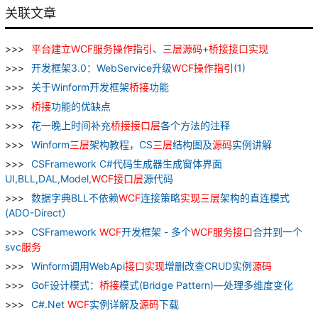
关联文章
平台
建立
WCF
服务
操作
指引
、
三
层
源
码
+
桥
接
接口
实现
开发框架3.0：WebService升级
WCF
操作
指引
(1)
关于Winform开发框架
桥
接
功能
桥
接
功能的优缺点
花一晚上时间补充
桥
接
接口
层
各个方法的注释
Winform
三
层
架构教程，CS
三
层
结构图及
源
码
实例讲解
CSFramework C#代码生成器生成窗体界面
UI,BLL,DAL,Model,
WCF
接口
层
源代码
数据字典BLL不依赖
WCF
连接策略
实现
三
层
架构的直连模式
(ADO-Direct）
CSFramework
WCF
开发框架 - 多个
WCF
服务
接口
合并到一个
svc
服务
Winform调用WebApi
接口
实现
增删改查CRUD实例
源
码
GoF设计模式：
桥
接
模式(Bridge Pattern)—处理多维度变化
C#.Net
WCF
实例详解及
源
码
下载