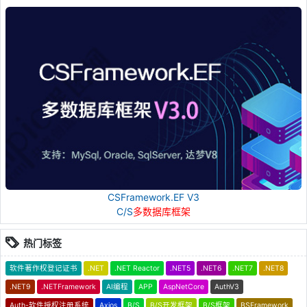
CSFramework.EF V3
C/S
多数据库框架
热门标签
软件著作权登记证书
.NET
.NET Reactor
.NET5
.NET6
.NET7
.NET8
.NET9
.NETFramework
AI编程
APP
AspNetCore
AuthV3
Auth-软件授权注册系统
Axios
B/S
B/S开发框架
B/S框架
BSFramework