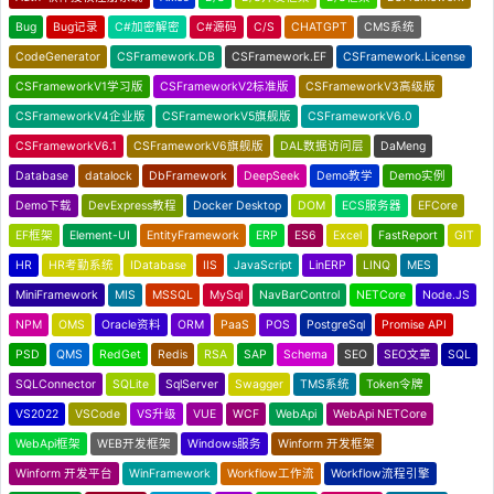
Bug
Bug记录
C#加密解密
C#源码
C/S
CHATGPT
CMS系统
CodeGenerator
CSFramework.DB
CSFramework.EF
CSFramework.License
CSFrameworkV1学习版
CSFrameworkV2标准版
CSFrameworkV3高级版
CSFrameworkV4企业版
CSFrameworkV5旗舰版
CSFrameworkV6.0
CSFrameworkV6.1
CSFrameworkV6旗舰版
DAL数据访问层
DaMeng
Database
datalock
DbFramework
DeepSeek
Demo教学
Demo实例
Demo下载
DevExpress教程
Docker Desktop
DOM
ECS服务器
EFCore
EF框架
Element-UI
EntityFramework
ERP
ES6
Excel
FastReport
GIT
HR
HR考勤系统
IDatabase
IIS
JavaScript
LinERP
LINQ
MES
MiniFramework
MIS
MSSQL
MySql
NavBarControl
NETCore
Node.JS
NPM
OMS
Oracle资料
ORM
PaaS
POS
PostgreSql
Promise API
PSD
QMS
RedGet
Redis
RSA
SAP
Schema
SEO
SEO文章
SQL
SQLConnector
SQLite
SqlServer
Swagger
TMS系统
Token令牌
VS2022
VSCode
VS升级
VUE
WCF
WebApi
WebApi NETCore
WebApi框架
WEB开发框架
Windows服务
Winform 开发框架
Winform 开发平台
WinFramework
Workflow工作流
Workflow流程引擎