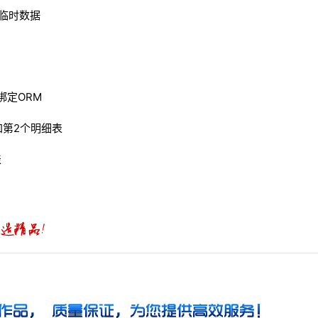
准备临时数据
法内绑定ORM
法内加第2个明细表
表