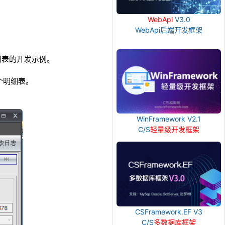
WebApi
V3.0
WebApi后端开发框架
个明细表的开发示例。
多个明细表。
WinFramework V2.1
C/S
轻量级开发框架
CSFramework.EF V3
C/S
多数据库框架