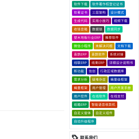
软件下载
软件著作权登记证书
软著证书
三层架构
设计模式
生成代码
实用小技巧
视频下载
收钱音箱
数据锁
数据同步
塑木地板行业ERP
推荐软件
微信小程序
未解决问题
文档下载
喜鹊ERP
喜鹊软件
系统对接
线联ERP
线束ERP
详细设计说明书
新功能
信创
行政区域数据库
需求分析
疑难杂症
蝇量级框架
蝇量框架
用户管理
用户开发手册
用户控件
在线软件
在线支付
纸箱ERP
智能语音收款机
自定义窗体
自定义组件
自动升级程序
联系我们