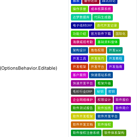
报表
备份还原
踩坑日记
操作手册
成本核算系统
达梦数据库
代码生成器
电子线材ERP
迭代开发记录
功能介绍
官方软件下载
国际化
海康威视考勤
基础资料窗体
架构设计
角色权限
开发sce
开发工具
开发技巧
开发教程
开发框架
开发平台
开发指南
nsBehavior.Editable)
客户案例
快速搭站系统
快速开发平台
框架升级
毛衫行业ERP
秘钥
密钥
企业网络维护
权限设计
软件报价
软件测试报告
软件加壳
软件简介
软件开发框架
软件开发平台
软件开发文档
软件授权
软件授权注册系统
软件体系架构