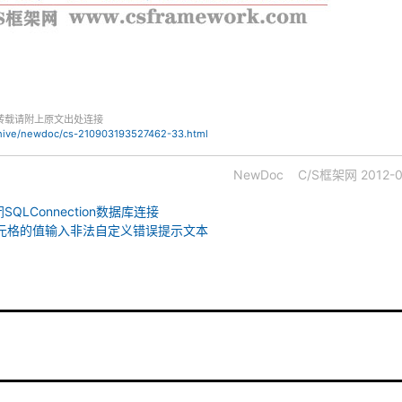
转载请附上原文出处连接
chive/newdoc/cs-210903193527462-33.html
NewDoc
C/S框架网
2012-0
SQLConnection数据库连接
dView 单元格的值输入非法自定义错误提示文本