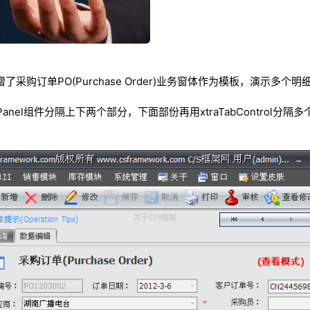
0新增了采购订单PO(Purchase Order)业务窗体作为模板，演示多
utPanel组件分隔上下两个部分，下面部份再用xtraTabControl分隔