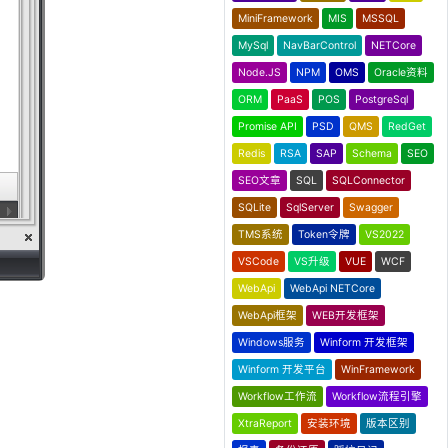
MiniFramework
MIS
MSSQL
MySql
NavBarControl
NETCore
Node.JS
NPM
OMS
Oracle资料
ORM
PaaS
POS
PostgreSql
Promise API
PSD
QMS
RedGet
Redis
RSA
SAP
Schema
SEO
SEO文章
SQL
SQLConnector
SQLite
SqlServer
Swagger
TMS系统
Token令牌
VS2022
VSCode
VS升级
VUE
WCF
WebApi
WebApi NETCore
WebApi框架
WEB开发框架
Windows服务
Winform 开发框架
Winform 开发平台
WinFramework
Workflow工作流
Workflow流程引擎
XtraReport
安装环境
版本区别