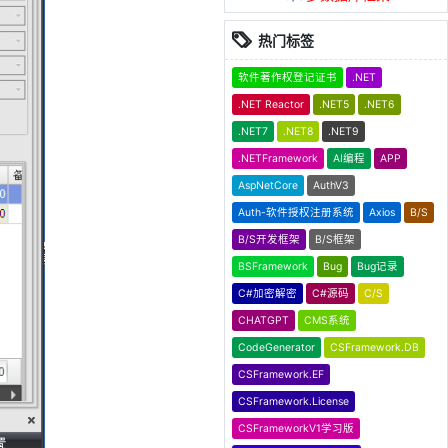
热门标签
软件著作权登记证书
.NET
.NET Reactor
.NET5
.NET6
.NET7
.NET8
.NET9
.NETFramework
AI编程
APP
AspNetCore
AuthV3
Auth-软件授权注册系统
Axios
B/S
B/S开发框架
B/S框架
BSFramework
Bug
Bug记录
C#加密解密
C#源码
C/S
CHATGPT
CMS系统
CodeGenerator
CSFramework.DB
CSFramework.EF
CSFramework.License
CSFrameworkV1学习版