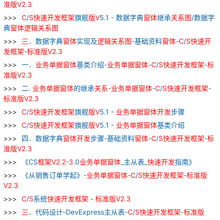
准
版
V
2
.
3
C
/
S
快速
开发
框架
旗舰
版
V
5.1 - 数据字典
窗
体
继承
关系
图
/数据字
典
窗
体
逻辑
关系
图
三
．数据字典
窗
体
实现及
逻辑
关系
图
-基础资料
窗
体
-
C
/
S
快速
开
发
框架
-
标准
版
V
2
.
3
一．
业务
单据
窗
体
基类介绍-
业务
单据
窗
体
-
C
/
S
快速
开发
框架
-
标
准
版
V
2
.
3
二.
业务
单据
窗
体
的继承
关系
-
业务
单据
窗
体
-
C
/
S
快速
开发
框架
-
标准
版
V
2
.
3
C
/
S
快速
开发
框架
旗舰
版
V
5.1 -
业务
单据
窗
体
开发
步骤
C
/
S
快速
开发
框架
旗舰
版
V
5.1 -
业务
单据
窗
体
基类介绍
四．数据字典
窗
体
开发
步骤-基础资料
窗
体
-
C
/
S
快速
开发
框架
-
标
准
版
V
2
.
3
《CS
框架
V
2
.
2
-
3
.0
业务
单据
窗
体
_主从表_
快速
开发
指南》
《从销售订单学起》-
业务
单据
窗
体
-
C
/
S
快速
开发
框架
-
标准
版
V
2
.
3
C
/
S
系统
快速
开发
框架
-
标准
版
V
2
.
3
三
．代码设计-DevExpress主从表-
C
/
S
快速
开发
框架
-
标准
版