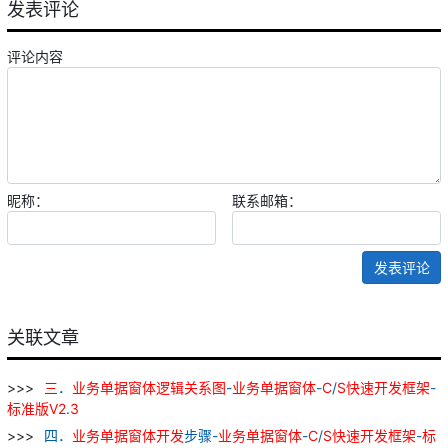
发表评论
评论内容
昵称：
联系邮箱：
发表评论
关联文章
三
．
业务
单据
窗
体
逻辑
关系
图
-
业务
单据
窗
体
-
C
/
S
快速
开发
框架
-
标准
版
V
2
.
3
四．
业务
单据
窗
体
开发
步骤-
业务
单据
窗
体
-
C
/
S
快速
开发
框架
-
标