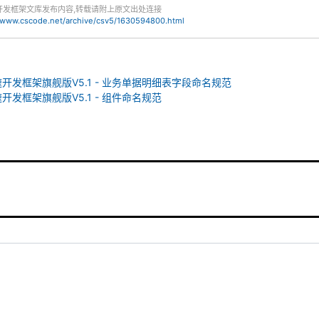
开发框架文库发布内容,转载请附上原文出处连接
//www.cscode.net/archive/csv5/1630594800.html
速开发框架旗舰版V5.1 - 业务单据明细表字段命名规范
速开发框架旗舰版V5.1 - 组件命名规范