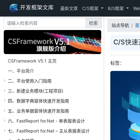
开发框架文库
最新文章
C/S框架
B/S框架
We
检索
站点导航
首
C/S快速
CSFramework V5.1 主页
标签：
一、平台简介
二、平台使用入门指南
三、新建业务模块(工程项目)
四、数据字典窗体快速开发指南
五、业务单据窗体快速开发指南
六、FastReport for.Net - 单表报表设计
七、FastReport for.Net – 主从表报表设计