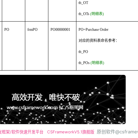
tb_OT
tb_OTs
(明细表)
PO
frmPO
PO00000001
PO=Purchase Order
对应的资料表命名参考：
tb_PO
tb_POs
(明细表)
原创软件@csframew
发框架/软件快速开发平台
CSFrameworkV5.1旗舰版