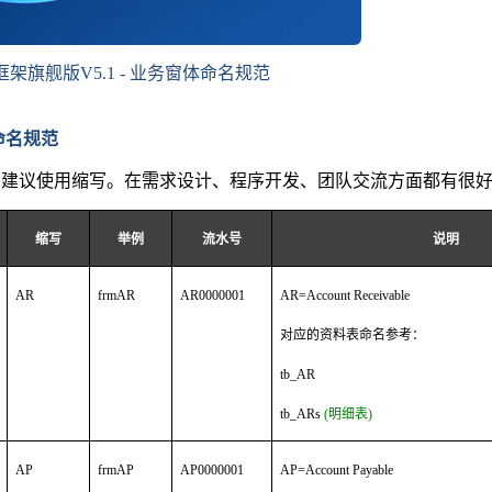
框架旗舰版V5.1 - 业务窗体命名规范
命名规范
名建议使用缩写。在需求设计、程序开发、团队交流方面都有很
缩写
举例
流水号
说明
AR
frmAR
AR0000001
AR=Account Receivable
对应的资料表命名参考：
tb_AR
tb_ARs
(明细表)
AP
frmAP
AP0000001
AP=Account Payable