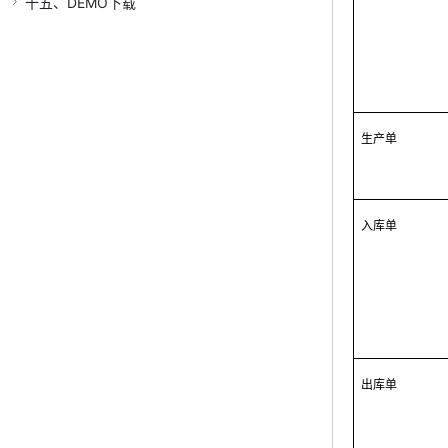
十五、DEMO下载
生产单
入库单
出库单