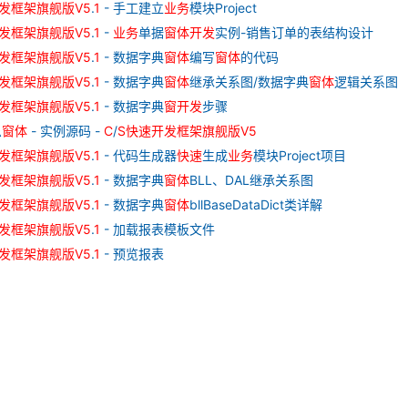
发
框架
旗舰
版
V
5
.
1
- 手工建立
业务
模块Project
发
框架
旗舰
版
V
5
.
1
-
业务
单据
窗
体
开发
实例-销售订单的表结构设计
发
框架
旗舰
版
V
5
.
1
- 数据字典
窗
体
编写
窗
体
的代码
发
框架
旗舰
版
V
5
.
1
- 数据字典
窗
体
继承关系图/数据字典
窗
体
逻辑关系图
发
框架
旗舰
版
V
5
.
1
- 数据字典
窗
开发
步骤
息
窗
体
- 实例源码 -
C
/
S
快速
开发
框架
旗舰
版
V
5
发
框架
旗舰
版
V
5
.
1
- 代码生成器
快速
生成
业务
模块Project项目
发
框架
旗舰
版
V
5
.
1
- 数据字典
窗
体
BLL、DAL继承关系图
发
框架
旗舰
版
V
5
.
1
- 数据字典
窗
体
bllBaseDataDict类详解
发
框架
旗舰
版
V
5
.
1
- 加载报表模板文件
发
框架
旗舰
版
V
5
.
1
- 预览报表