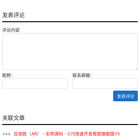
发表评论
评论内容
昵称：
联系邮箱：
发表评论
关联文章
应
收款
（
AR
） -
实例
源
码
-
C
/
S
快速
开发
框架
旗舰
版
V
5