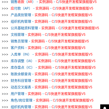
销售
收款
（
AR
） -
实例
源
码
-
C
/
S
快速
开发
框架
旗舰
版
V
5
应
付款（AP） -
实例
源
码
-
C
/
S
快速
开发
框架
旗舰
版
V
5
产品类别管理 -
实例
源
码
-
C
/
S
快速
开发
框架
旗舰
版
V
5
组织机构管理 -
实例
源
码
-
C
/
S
快速
开发
框架
旗舰
版
V
5
公共基础资料管理 -
实例
源
码
-
C
/
S
快速
开发
框架
旗舰
版
V
5
文档管理 -
实例
源
码
-
C
/
S
快速
开发
框架
旗舰
版
V
5
销售员管理 -
实例
源
码
-
C
/
S
快速
开发
框架
旗舰
版
V
5
客户资料 -
实例
源
码
-
C
/
S
快速
开发
框架
旗舰
版
V
5
入库单（IN） -
实例
源
码
-
C
/
S
快速
开发
框架
旗舰
版
V
5
库存调整（IA） -
实例
源
码
-
C
/
S
快速
开发
框架
旗舰
版
V
5
库存盘点（IC） -
实例
源
码
-
C
/
S
快速
开发
框架
旗舰
版
V
5
账款余额查询 -
实例
源
码
-
C
/
S
快速
开发
框架
旗舰
版
V
5
财务科目管理 -
实例
源
码
-
C
/
S
快速
开发
框架
旗舰
版
V
5
动态交叉报表 -
实例
源
码
-
C
/
S
快速
开发
框架
旗舰
版
V
5
用户管理 -
实例
源
码
-
C
/
S
快速
开发
框架
旗舰
版
V
5
角色/岗位管理 -
实例
源
码
-
C
/
S
快速
开发
框架
旗舰
版
V
5
组织机构管理 -
实例
源
码
-
C
/
S
快速
开发
框架
旗舰
版
V
5