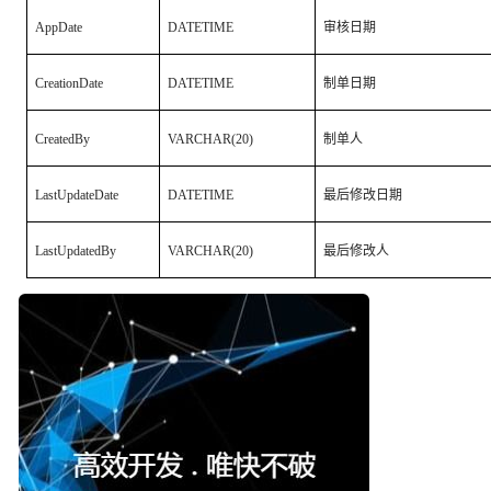
AppDate
DATETIME
审核日期
CreationDate
DATETIME
制单日期
CreatedBy
VARCHAR(20)
制单人
LastUpdateDate
DATETIME
最后修改日期
LastUpdatedBy
VARCHAR(20)
最后修改人