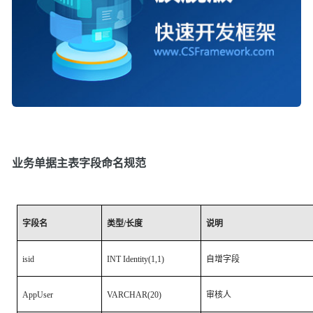
业务单据主表字段命名规范
字段名
类型
/
长度
说明
isid
INT Identity(1,1)
自增字段
AppUser
VARCHAR(20)
审核人