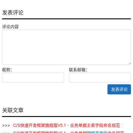
发表评论
评论内容
昵称：
联系邮箱：
发表评论
关联文章
C
/
S
快速
开发
框架
旗舰
版
V
5
.
1
-
业务
单据
主
表字
段
命名
规范