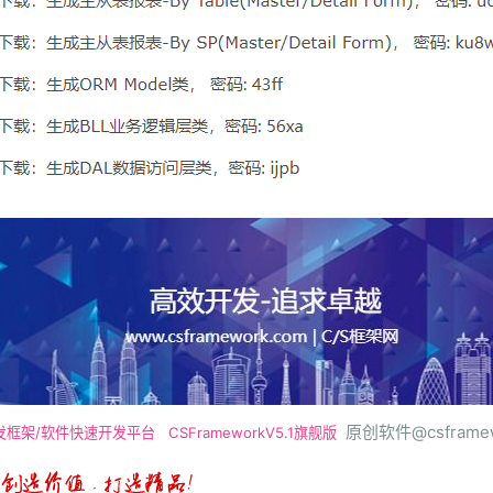
原创软件@csframew
发框架/软件快速开发平台
CSFrameworkV5.1旗舰版