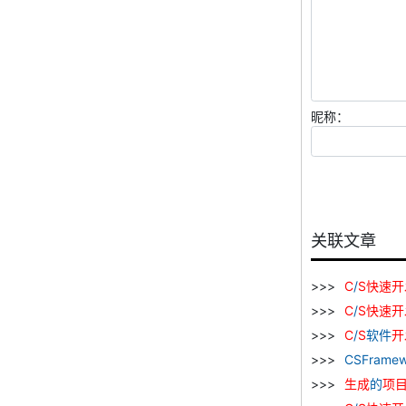
昵称：
关联文章
C
/
S
快速
开
C
/
S
快速
开
C
/
S
软件
开
CSFramew
生成
的
项