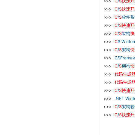
C
/
S
快速
开
C
/
S
快速
开
C
/
S
软件系
C
/
S
快速
开
C
/
S
架构
快
C
# Winf
C
/
S
架构
快
CSFramew
C
/
S
架构
快
代码
生成
代码
生成
C
/
S
快速
开
.NET Win
C
/
S
架构软
C
/
S
快速
开