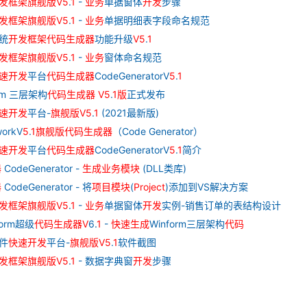
发
框架
旗舰
版
V
5
.
1
-
业务
单据窗体
开发
步骤
发
框架
旗舰
版
V
5
.
1
-
业务
单据明细表字段命名规范
统
开发
框架
代码
生成器
功能升级
V
5
.
1
发
框架
旗舰
版
V
5
.
1
-
业务
窗体命名规范
速
开发
平台
代码
生成器
CodeGeneratorV
5
.
1
orm 三层架构
代码
生成器
V
5
.
1
版
正式发布
速
开发
平台-
旗舰
版
V
5
.
1
(2021最新版)
orkV
5
.
1
旗舰
版
代码
生成器
（Code Generator）
速
开发
平台
代码
生成器
CodeGeneratorV
5
.
1
简介
器
CodeGenerator -
生成
业务
模块
(DLL类库)
器
CodeGenerator - 将
项目
模块
(
Project
)添加到VS解决方案
发
框架
旗舰
版
V
5
.
1
-
业务
单据窗体
开发
实例-销售订单的表结构设计
form超级
代码
生成器
V
6.
1
-
快速
生成
Winform三层架构
代码
件
快速
开发
平台-
旗舰
版
V
5
.
1
软件截图
发
框架
旗舰
版
V
5
.
1
- 数据字典窗
开发
步骤