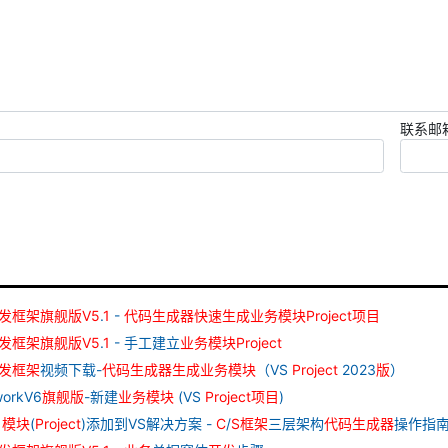
联系邮
发
框架
旗舰
版
V
5
.
1
-
代码
生成器
快速
生成
业务
模块
Project
项目
发
框架
旗舰
版
V
5
.
1
- 手工建立
业务
模块
Project
发
框架
视频下载-
代码
生成器
生成
业务
模块
（VS
Project
2023
版
）
orkV6
旗舰
版
-新建
业务
模块
(VS
Project
项目
)
目
模块
(
Project
)添加到VS解决方案 -
C
/
S
框架
三层架构
代码
生成器
操作指