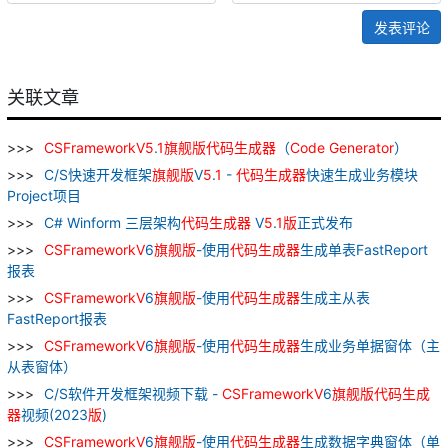
发表评论
关联文章
CSFrameworkV
5
.
1
旗舰
版
代码
生成器
（
Code
Generator
）
C/S快速开发框架
旗舰
版
V
5
.
1
-
代码
生成器
快速生成业务模块
Project项目
C# Winform 三层架构
代码
生成器
V
5
.
1
版
正式发布
CSFrameworkV
6
旗舰
版
-使用
代码
生成器
生成单表FastReport
报表
CSFrameworkV
6
旗舰
版
-使用
代码
生成器
生成主从表
FastReport报表
CSFrameworkV
6
旗舰
版
-使用
代码
生成器
生成业务单据窗体（主
从表窗体）
C/S软件开发框架视频下载 -
CSFrameworkV
6
旗舰
版
代码
生成
器
视频(2023
版
)
CSFrameworkV
6
旗舰
版
-使用
代码
生成器
生成数据字典窗体（单