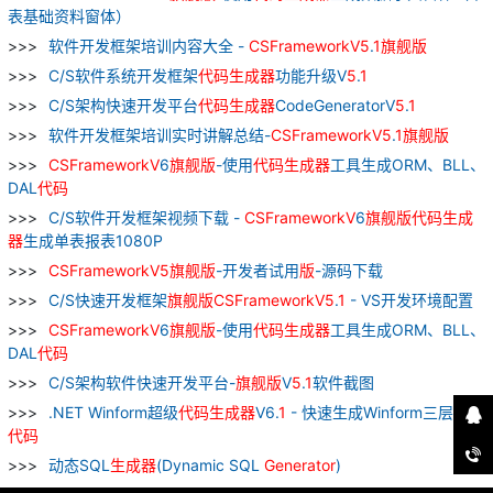
表基础资料窗体）
软件开发框架培训内容大全 -
CSFrameworkV
5
.
1
旗舰
版
C/S软件系统开发框架
代码
生成器
功能升级V
5
.
1
C/S架构快速开发平台
代码
生成器
CodeGeneratorV
5
.
1
软件开发框架培训实时讲解总结-
CSFrameworkV
5
.
1
旗舰
版
CSFrameworkV
6
旗舰
版
-使用
代码
生成器
工具生成ORM、BLL、
DAL
代码
C/S软件开发框架视频下载 -
CSFrameworkV
6
旗舰
版
代码
生成
器
生成单表报表1080P
CSFrameworkV
5
旗舰
版
-开发者试用
版
-源码下载
C/S快速开发框架
旗舰
版
CSFrameworkV
5
.
1
- VS开发环境配置
CSFrameworkV
6
旗舰
版
-使用
代码
生成器
工具生成ORM、BLL、
DAL
代码
C/S架构软件快速开发平台-
旗舰
版
V
5
.
1
软件截图
.NET Winform超级
代码
生成器
V6.
1
- 快速生成Winform三层架构
代码
动态SQL
生成器
(Dynamic SQL
Generator
)