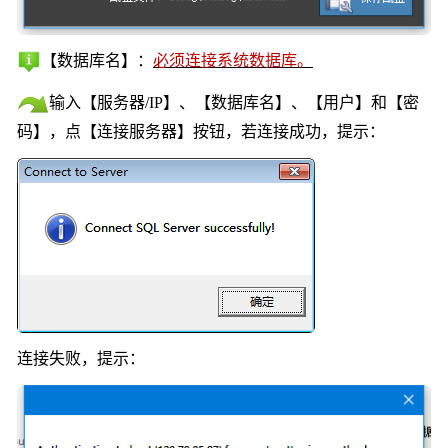
【数据
库名
】：
必须连接系统数据库。
输入
【
服务
器
/IP
】
、
【
数据
库名】
、
【
用户
】
和
【
密
码
】
，
点【
连接
服务器】
按钮，
若连接成功，
提示
：
连接失败
，提示：