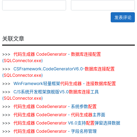
发表评论
关联文章
代码
生成器
CodeGenerator
-
数据库
连接
配置
(
SQLConnector
.
exe
)
CSFramework.CodeGeneratorV6.0-
数据库
连接
配置
(
SQLConnector
.
exe
)
WinFramework轻量框架
代码
生成器
-
连接
数据库
配置
C/S系统开发框架旗舰版V5.0
数据库
连接
工具
(
SQLConnector
.
exe
)
代码
生成器
CodeGenerator
- 系统参数
配置
代码
生成器
CodeGenerator
-
代码
生成器
主界面
代码
生成器
CodeGenerator
V6.0支持
配置
弹窗选择数据
代码
生成器
CodeGenerator
- 字段名称管理