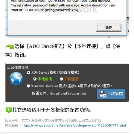
选择
【
ADO-Direct模式
】
及
【
本地连接
】
，
点【
保
存
】
按钮
。
其它
选项
适用
于开发框架
的
配置功能
。
版权声明：本文为开发框架文库发布内容,转载请附上原文出处连接
原文链接：
https://www.cscode.net/archive/codegenerator/1630597747.html