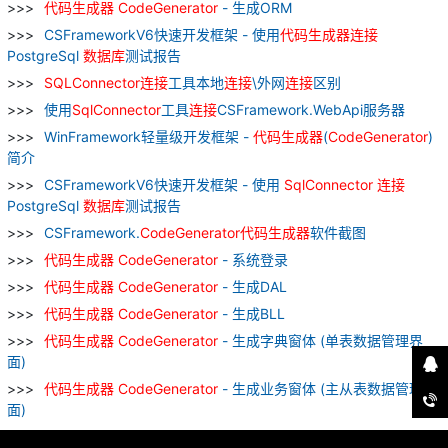
代码
生成器
CodeGenerator
- 生成ORM
CSFrameworkV6快速开发框架 - 使用
代码
生成器
连接
PostgreSql
数据库
测试报告
SQLConnector
连接
工具本地
连接
\外网
连接
区别
使用
SqlConnector
工具
连接
CSFramework.WebApi服务器
WinFramework轻量级开发框架 -
代码
生成器
(
CodeGenerator
)
简介
CSFrameworkV6快速开发框架 - 使用
SqlConnector
连接
PostgreSql
数据库
测试报告
CSFramework.
CodeGenerator
代码
生成器
软件截图
代码
生成器
CodeGenerator
- 系统登录
代码
生成器
CodeGenerator
- 生成DAL
代码
生成器
CodeGenerator
- 生成BLL
代码
生成器
CodeGenerator
- 生成字典窗体 (单表数据管理界
面)
代码
生成器
CodeGenerator
- 生成业务窗体 (主从表数据管理界
面)