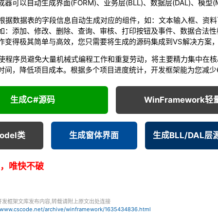
器可以自动生成界面(FORM)、业务层(BLL)、数据层(DAL)、模型(M
据数据表的字段信息自动生成对应的组件，如：文本输入框、资料
如：添加、修改、删除、查询、审核、打印按钮及事件、数据合法性
作变得极其简单与高效，您只需要将生成的源码集成到VS解决方案
程序员避免大量机械式编程工作和重复劳动，将主要精力集中在核
时间，降低项目成本。根据多个项目进度统计，开发框架能为您减少
生成C#源码
WinFramework
odel类
生成窗体界面
生成BLL/DAL层
智能，唯快不破
开发框架文库发布内容,转载请附上原文出处连接
//www.cscode.net/archive/winframework/1635434836.html