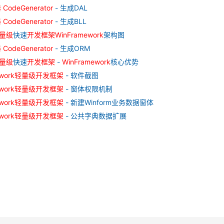
器
CodeGenerator
- 生成DAL
器
CodeGenerator
- 生成BLL
量级
快速
开发
框架
WinFramework
架构图
器
CodeGenerator
- 生成ORM
量级
快速
开发
框架
-
WinFramework
核心优势
work
轻量级
开发
框架
- 软件截图
work
轻量级
开发
框架
- 窗体权限机制
work
轻量级
开发
框架
- 新建Winform业务数据窗体
work
轻量级
开发
框架
- 公共字典数据扩展