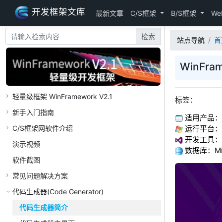
开发框架文库
最新文章
C/S框架
B/S框架
We
检索
站点导航
首
WinFr
轻量级框架 WinFramework V2.1
标签：
新手入门指南
适用产品：W
运行平台：Win
C/S框架网软件介绍
开发工具：Vis
演示视频
数据库：Micr
软件截图
常见问题解决方案
代码生成器(Code Generator)
代码生成器简介