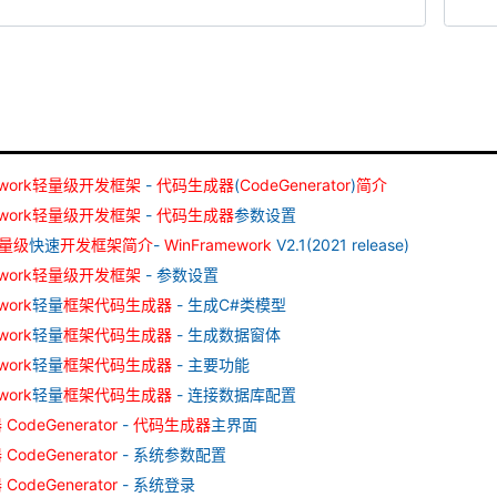
work
轻量级
开发
框架
-
代码
生成器
(
CodeGenerator
)
简介
work
轻量级
开发
框架
-
代码
生成器
参数设置
量级
快速
开发
框架
简介
-
WinFramework
V2.1(2021 release)
work
轻量级
开发
框架
- 参数设置
work
轻量
框架
代码
生成器
- 生成C#类模型
work
轻量
框架
代码
生成器
- 生成数据窗体
work
轻量
框架
代码
生成器
- 主要功能
work
轻量
框架
代码
生成器
- 连接数据库配置
器
CodeGenerator
-
代码
生成器
主界面
器
CodeGenerator
- 系统参数配置
器
CodeGenerator
- 系统登录