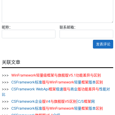
昵称：
联系邮箱：
发表评论
关联文章
WinFramework
轻量级
框架
与
旗舰
版
V
5
.
1
功能
差异
与
区别
CSFramework标准
版
与
WinFramework
轻量
框架
版本
区别
CSFramework WebApi
框架
极速
版
与
商业
版
功能
差异
与
性能对
比
CSFramework企业
版
V
4
与
旗舰
版
V
5
区别
|C/S
框架
网
CSFramework标准
版
与
WinFramework
轻量
框架
版本
区别