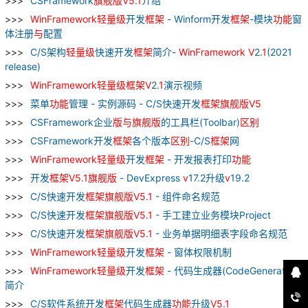
CSFramework
旗舰
版
V
5
.
1
介绍
WinFramework
轻量级
开发
框架
- Winform开发
框架
-模块
功能
窗
体注册
与
配置
C/S架构
轻量级
快速开发
框架
简介-
WinFramework
V
2.
1
(2021
release)
WinFramework
轻量级
框架
V
2.
1
演示视频
菜单
功能
管理 - 实例源码 - C/S快速开发
框架
旗舰
版
V
5
CSFramework企业
版
与
旗舰
版
的工具栏(Toolbar)
区别
CSFramework开发
框架
各个版本
区别
-C/S
框架
网
WinFramework
轻量级
开发
框架
- 开发报表打印
功能
开发
框架
V
5
.
1
旗舰
版
- DevExpress
v
17.2升级
v
19.2
C/S快速开发
框架
旗舰
版
V
5
.
1
- 组件命名规范
C/S快速开发
框架
旗舰
版
V
5
.
1
- 手工建立业务模块Project
C/S快速开发
框架
旗舰
版
V
5
.
1
- 业务单据明细表字段命名规范
WinFramework
轻量级
开发
框架
- 窗体权限机制
WinFramework
轻量级
开发
框架
- 代码生成器(CodeGenerator)
简介
C/S软件系统开发
框架
代码生成器
功能
升级
V
5
.
1