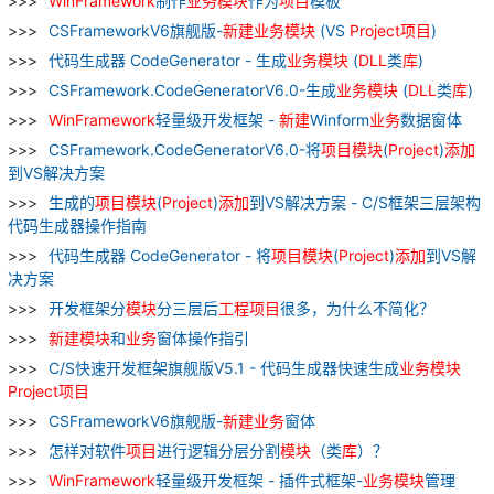
WinFramework
制作
业务
模块
作为
项目
模板
CSFrameworkV6旗舰版-
新建
业务
模块
(VS
Project
项目
)
代码生成器 CodeGenerator - 生成
业务
模块
(
DLL
类
库
)
CSFramework.CodeGeneratorV6.0-生成
业务
模块
(
DLL
类
库
)
WinFramework
轻量级开发框架 -
新建
Winform
业务
数据窗体
CSFramework.CodeGeneratorV6.0-将
项目
模块
(
Project
)
添加
到VS解决方案
生成的
项目
模块
(
Project
)
添加
到VS解决方案 - C/S框架三层架构
代码生成器操作指南
代码生成器 CodeGenerator - 将
项目
模块
(
Project
)
添加
到VS解
决方案
开发框架分
模块
分三层后
工程
项目
很多，为什么不简化？
新建
模块
和
业务
窗体操作指引
C/S快速开发框架旗舰版V5.1 - 代码生成器快速生成
业务
模块
Project
项目
CSFrameworkV6旗舰版-
新建
业务
窗体
怎样对软件
项目
进行逻辑分层分割
模块
（类
库
）？
WinFramework
轻量级开发框架 - 插件式框架-
业务
模块
管理