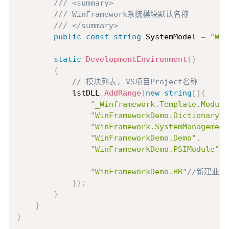
/// <summary>
/// WinFramework系统模块默认名称
/// </summary>
public
const
string
 SystemModel 
=
"Win
static
DevelopmentEnvironment
(
)
{
// 模块列表, VS项目Project名称
            lstDLL
.
AddRange
(
new
string
[
]
{
"_Winframework.Template.Module
"WinFrameworkDemo.Dictionary"
,
"WinFramework.SystemManagement
"WinFrameworkDemo.Demo"
,
"WinFrameworkDemo.PSIModule"
,
"WinFrameworkDemo.HR"
//新建业
}
)
;
}
}
}