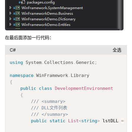
在最后面添加一行代码：
C#
全选
Copy
using
System
.
Collections
.
Generic
;
namespace
WinFramework
.
Library
{
public
class
DevelopmentEnvironment
{
/// <summary>
/// DLL文件列表
/// </summary>
public
static
List
<
string
>
 lstDLL 
=
ne