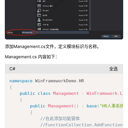
添加Management.cs文件，定义模块标识与名称。
Management.cs 内容如下：
C#
全选
Copy
namespace
WinFrameworkDemo
.
HR
{
public
class
Management
:
WinFramework
.
Lib
{
public
Management
(
)
:
base
(
"HR人事系统"
{
//在此添加功能窗体
//FunctionCollection.AddFunction(