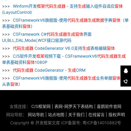
Winform开发
框架
代码
生成器
- 支持
生成
输入组件自适应
窗
体
(LayoutControl)
CSFrameworkV6旗舰版-使用
代码
生成器
生成
数据
字典
窗
体
（单
表基础资料
窗
体
）
CSFramework C#
代码
生成器
生成
窗
体
界面
UI,BLL,DAL,Model,WCF接口层源代码
代码
生成器
CodeGenerator V6.0支持
生成
表格编辑
窗
体
C/S软件开发
框架
视频下载 - CSFrameworkV6
代码
生成器
生成
单表基础资料
窗
体
1080P
代码
生成器
CodeGenerator -
生成
ORM
CSFrameworkV6旗舰版-使用
代码
生成器
生成
业务单据
窗
体
（主
从表
窗
体
）
友情连接：
C/S框架网
|
表网-网罗天下表结构
|
喜鹊软件官网
网站导航：
网站导航
|
站点地图
|
关于我们
|
在线留言
|
版权声明
Copyright © 开发框架文库 ICP备案号:
粤ICP备14010882号