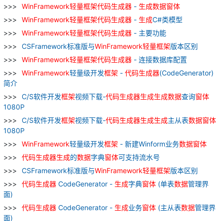
WinFramework
轻
量
框架
代码
生成器
-
生成
数据
窗
体
WinFramework
轻
量
框架
代码
生成器
-
生成
C#类模型
WinFramework
轻
量
框架
代码
生成器
- 主要功能
CSFramework标准版与
WinFramework
轻
量
框架
版本区别
WinFramework
轻
量
框架
代码
生成器
- 连接数据库配置
WinFramework
轻量级开发
框架
-
代码
生成器
(CodeGenerator)
简介
C/S软件开发
框架
视频下载-
代码
生成器
生成
生成
数据
查询
窗
体
1080P
C/S软件开发
框架
视频下载-
代码
生成器
生成
生成
主从表
数据
窗
体
1080P
WinFramework
轻量级开发
框架
- 新建Winform业务
数据
窗
体
代码
生成器
生成
的
数据
字典
窗
体
可支持流水号
CSFramework标准版与
WinFramework
轻
量
框架
版本区别
代码
生成器
CodeGenerator -
生成
字典
窗
体
(单表
数据
管理界
面)
代码
生成器
CodeGenerator -
生成
业务
窗
体
(主从表
数据
管理界
面)