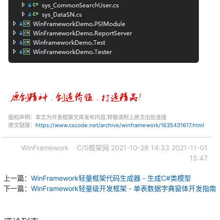
版权声明：本文为开发框架文库发布内容,转载请附上原文出处连接
原文链接：
https://www.cscode.net/archive/winframework/1635431617.html
WinFramework
C/S框架网
2021-10-28 14:33
2021-11-01
15:47
上一篇：
WinFramework轻量框架代码生成器 - 生成C#类模型
下一篇：
WinFramework轻量级开发框架 - 单表数据字典窗体开发指南