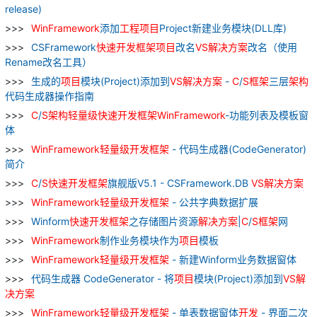
release)
WinFramework
添加
工程
项目
Project新建业务模块(DLL库)
CSFramework
快速
开发
框架
项目
改名
VS
解决
方案
改名（使用
Rename改名工具）
生成的
项目
模块(Project)添加到
VS
解决
方案
-
C
/
S
框架
三层
架构
代码生成器操作指南
C
/
S
架构
轻量级
快速
开发
框架
WinFramework
-功能列表及模板窗
体
WinFramework
轻量级
开发
框架
- 代码生成器(CodeGenerator)
简介
C
/
S
快速
开发
框架
旗舰版V5.1 - CSFramework.DB
VS
解决
方案
WinFramework
轻量级
开发
框架
- 公共字典数据扩展
Winform
快速
开发
框架
之存储图片资源
解决
方案
|
C
/
S
框架
网
WinFramework
制作业务模块作为
项目
模板
WinFramework
轻量级
开发
框架
- 新建Winform业务数据窗体
代码生成器 CodeGenerator - 将
项目
模块(Project)添加到
VS
解
决
方案
WinFramework
轻量级
开发
框架
- 单表数据窗体
开发
- 界面二次