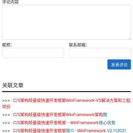
评论内容
昵称：
联系邮箱：
发表评论
关联文章
C
/
S
架构
轻量级
快速
开发
框架
WinFramework
-
VS
解决
方案
和
工程
项目
C
/
S
架构
轻量级
快速
开发
框架
WinFramework
架构
图
C
/
S
架构
轻量级
快速
开发
框架
-
WinFramework
核心优势
C
/
S
架构
轻量级
快速
开发
框架
简介-
WinFramework
V2.1(2021