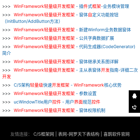
WinFramework
轻量级
开发
框架
- 插
件
式
框架
-业务模块管理
WinFramework
轻量级
开发
框架
- 窗体
自
定义功能按钮
（InitButton/AddButton方法）
WinFramework
轻量级
开发
框架
- 新建Winform业务数据窗体
WinFramework
轻量级
开发
框架
- 公共字典数据扩展
WinFramework
轻量级
开发
框架
- 代码生成器(CodeGenerator)
简介
WinFramework
轻量级
开发
框架
- 窗体继承关系图详解
WinFramework
轻量级
开发
框架
- 主从表窗体
开发
指南-详细二次
开发
C/S架构
轻量级
快速
开发
框架
-
WinFramework
核心优势
WinFramework
轻量级
开发
框架
- 参数设置
ucWindowTitle用户
控
件
- 用户
界面
规范
控
件
WinFramework
轻量级
开发
框架
- 窗体权限机制
友情连接：
C/S框架网
|
表网-网罗天下表结构
|
喜鹊软件官网