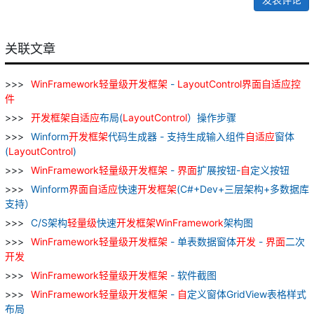
关联文章
WinFramework
轻量级
开发
框架
-
LayoutControl
界面
自
适应
控
件
开发
框架
自
适应
布局(
LayoutControl
）操作步骤
Winform
开发
框架
代码生成器 - 支持生成输入组件
自
适应
窗体
(
LayoutControl
)
WinFramework
轻量级
开发
框架
-
界面
扩展按钮-
自
定义按钮
Winform
界面
自
适应
快速
开发
框架
(C#+Dev+三层架构+多数据库
支持）
C/S架构
轻量级
快速
开发
框架
WinFramework
架构图
WinFramework
轻量级
开发
框架
- 单表数据窗体
开发
-
界面
二次
开发
WinFramework
轻量级
开发
框架
- 软件截图
WinFramework
轻量级
开发
框架
-
自
定义窗体GridView表格样式
布局