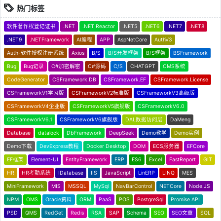
热门标签
软件著作权登记证书
.NET
.NET Reactor
.NET5
.NET6
.NET7
.NET8
.NET9
.NETFramework
AI编程
APP
AspNetCore
AuthV3
Auth-软件授权注册系统
Axios
B/S
B/S开发框架
B/S框架
BSFramework
Bug
Bug记录
C#加密解密
C#源码
C/S
CHATGPT
CMS系统
CodeGenerator
CSFramework.DB
CSFramework.EF
CSFramework.License
CSFrameworkV1学习版
CSFrameworkV2标准版
CSFrameworkV3高级版
CSFrameworkV4企业版
CSFrameworkV5旗舰版
CSFrameworkV6.0
CSFrameworkV6.1
CSFrameworkV6旗舰版
DAL数据访问层
DaMeng
Database
datalock
DbFramework
DeepSeek
Demo教学
Demo实例
Demo下载
DevExpress教程
Docker Desktop
DOM
ECS服务器
EFCore
EF框架
Element-UI
EntityFramework
ERP
ES6
Excel
FastReport
GIT
HR
HR考勤系统
IDatabase
IIS
JavaScript
LinERP
LINQ
MES
MiniFramework
MIS
MSSQL
MySql
NavBarControl
NETCore
Node.JS
NPM
OMS
Oracle资料
ORM
PaaS
POS
PostgreSql
Promise API
PSD
QMS
RedGet
Redis
RSA
SAP
Schema
SEO
SEO文章
SQL