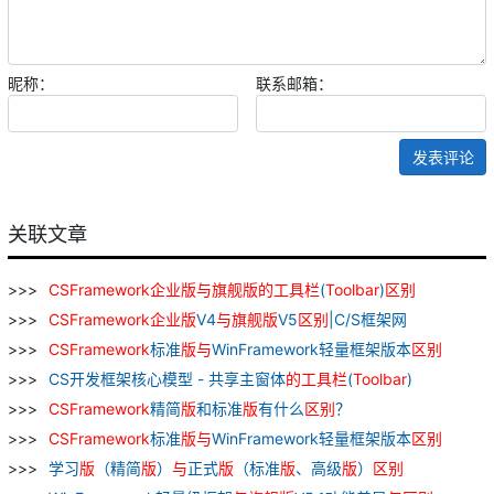
昵称：
联系邮箱：
发表评论
关联文章
CSFramework
企业
版
与
旗舰
版
的
工具栏
(
Toolbar
)
区别
CSFramework
企业
版
V4
与
旗舰
版
V5
区别
|C/S框架网
CSFramework
标准
版
与
WinFramework轻量框架版本
区别
CS开发框架核心模型 - 共享主窗体
的
工具栏
(
Toolbar
)
CSFramework
精简
版
和标准
版
有什么
区别
？
CSFramework
标准
版
与
WinFramework轻量框架版本
区别
学习
版
（精简
版
）
与
正式
版
（标准
版
、高级
版
）
区别