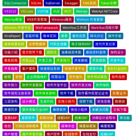
SQLConnector
SQLite
SqlServer
Swagger
TMS系统
Token令牌
VS2022
VSCode
VS升级
VUE
WCF
WebApi
WebApi NETCore
WebApi框架
WEB开发框架
Windows服务
Winform 开发框架
Winform 开发平台
WinFramework
Workflow工作流
Workflow流程引擎
XtraReport
安装环境
版本区别
报表
备份还原
踩坑日记
操作手册
成本核算系统
达梦数据库
代码生成器
电子线材ERP
迭代开发记录
功能介绍
官方软件下载
国际化
海康威视考勤
基础资料窗体
架构设计
角色权限
开发sce
开发工具
开发技巧
开发教程
开发框架
开发平台
开发指南
客户案例
快速搭站系统
快速开发平台
框架升级
毛衫行业ERP
秘钥
密钥
企业网络维护
权限设计
软件报价
软件测试报告
软件加壳
软件简介
软件开发框架
软件开发平台
软件开发文档
软件授权
软件授权注册系统
软件体系架构
软件下载
软件著作权登记证书
软著证书
三层架构
设计模式
生成代码
实用小技巧
视频下载
收钱音箱
数据锁
数据同步
塑木地板行业ERP
推荐软件
微信小程序
未解决问题
文档下载
喜鹊ERP
喜鹊软件
系统对接
线联ERP
线束ERP
详细设计说明书
新功能
信创
行政区域数据库
需求分析
疑难杂症
蝇量级框架
蝇量框架
用户管理
用户开发手册
用户控件
在线软件
在线支付
纸箱ERP