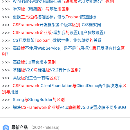
WinFramework轻量级框架
与
旗舰
版
V5.1功能差异
与
区别
学习
版
（精简
版
）
与
基础
版
区别
更换
工具栏
的
按钮图标，修改
Toolbar
按钮图标
CSFramework
开发框架各个版本
区别
-C/S框架网
CSFramework
企业
版
-增加我
的
设置(用户参数设置)
CS开发框架
Toolbar
与
数据字典，业务单据
的
关系
高级
版
不使用WebService，是不是
与
用标准
版
开发没有什么
区
别
？
高级
版
3.0两套版本
区别
基础
版
V2.0
与
标准
版
V2.2有什么
区别
？
高级
版
跟三合一有啥
区别
？
CSFramework
.ClientFoundation
与
ClientDemo两个解决方案
区
别
与
用途
String
与
StringBuilder
的
区别
解决
CSFramework
企业
版
v4.x
旗舰
版
v5.0设置皮肤不同步BUG
最新产品
(2024-release)