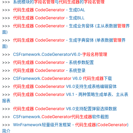
系统模块的
字段名
管理
与
代码
生成器
的
字段名
管理
代码
生成器
CodeGenerator
- 生成DAL
代码
生成器
CodeGenerator
- 生成BLL
代码
生成器
CodeGenerator
- 生成业务窗体 (主从表数据
管理
界
面)
代码
生成器
CodeGenerator
- 生成字典窗体 (单表数据
管理
界
面)
CSFramework.CodeGeneratorV6.0-
字段名
称
管理
代码
生成器
CodeGenerator
- 系统参数配置
代码
生成器
CodeGenerator
- 系统登录
CSFramework.
CodeGenerator
V6.0
代码
生成器
下载
代码
生成器
CodeGenerator
V6.0支持生成表格编辑窗体
代码
生成器
CodeGenerator
V6.1 - 两种策略生成单表、主从表
报表
代码
生成器
CodeGenerator
V6.0支持配置弹窗选择数据
CSFramework.
CodeGenerator
代码
生成器
软件截图
WinFramework轻量级开发框架 -
代码
生成器
(
CodeGenerator
)
简介