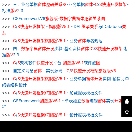
三．业务单据
窗
体
逻辑
关系
图
-业务单据
窗
体
-
C
/
S
快速
开发
框架
-
标准
版
V
2.3
CSFrameworkV6
旗舰
版
-
数据
字典
窗
体
逻辑
关系
图
C
/
S
快速
开发
框架
-
旗舰
版
V
5
.
1
- DAL
继承
关系
与IDatabase
关
系
C
/
S
快速
开发
框架
旗舰
版
V
5
.
1
- 业务
窗
体
命名规范
四．
数据
字典
窗
体
开发
步骤-基础资料
窗
体
-
C
/
S
快速
开发
框架
-标
准
版
V
2.3
C
/
S
架构软件
快速
开发
平台-
旗舰
版
V
5
.
1
软件截
图
自定义消息
窗
体
- 实例源码 -
C
/
S
快速
开发
框架
旗舰
版
V
5
C
/
S
快速
开发
框架
旗舰
版
V
5
.
1
- 业务单据
窗
体
开发
实例-销售订单
的表结构设计
C
/
S
快速
开发
框架
旗舰
版
V
5
.
1
- 加载报表模板文件
CSFramework
旗舰
版
V
5
.
1
- 单表独立
数据
编辑
窗
体
实例
开发
教
程
C
/
S
快速
开发
框架
旗舰
版
V
5
.
1
- 设计报表模板文件