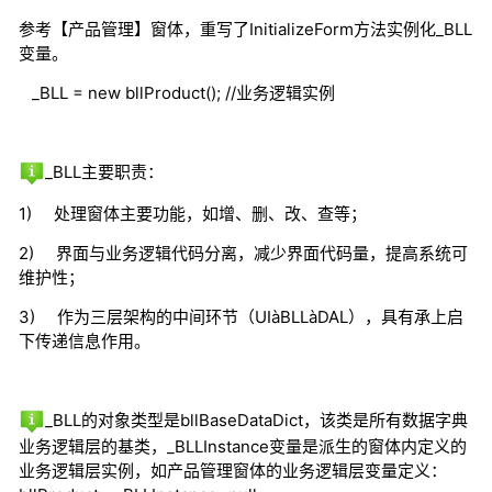
参考【产品管理】窗体，重写了
InitializeForm
方法实例化
_BLL
变量。
_BLL = new bllProduct(); //
业务逻辑实例
_BLL
主要职责：
1)
处理窗体主要功能，如增、删、改、查等；
2)
界面与业务逻辑代码分离，减少界面代码量，提高系统可
维护性；
3)
作为三层架构的中间环节（
UI
à
BLL
à
DAL
），具有承上启
下传递信息作用。
_BLL
的对象类型是
bllBaseDataDict
，该类是所有数据字典
业务逻辑层的基类，
_BLLInstance
变量是派生的窗体内定义的
业务逻辑层实例，如产品管理窗体的业务逻辑层变量定义：