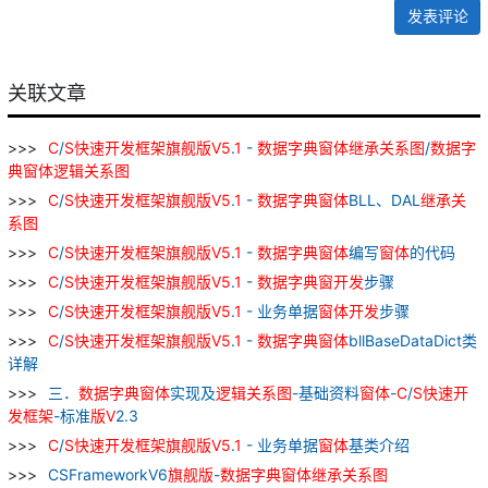
发表评论
关联文章
C
/
S
快速
开发
框架
旗舰
版
V
5
.
1
-
数据
字典
窗
体
继承
关系
图
/
数据
字
典
窗
体
逻辑
关系
图
C
/
S
快速
开发
框架
旗舰
版
V
5
.
1
-
数据
字典
窗
体
BLL、DAL
继承
关
系
图
C
/
S
快速
开发
框架
旗舰
版
V
5
.
1
-
数据
字典
窗
体
编写
窗
体
的代码
C
/
S
快速
开发
框架
旗舰
版
V
5
.
1
-
数据
字典
窗
开发
步骤
C
/
S
快速
开发
框架
旗舰
版
V
5
.
1
- 业务单据
窗
体
开发
步骤
C
/
S
快速
开发
框架
旗舰
版
V
5
.
1
-
数据
字典
窗
体
bllBaseDataDict类
详解
三．
数据
字典
窗
体
实现及
逻辑
关系
图
-基础资料
窗
体
-
C
/
S
快速
开
发
框架
-标准
版
V
2.3
C
/
S
快速
开发
框架
旗舰
版
V
5
.
1
- 业务单据
窗
体
基类介绍
CSFrameworkV6
旗舰
版
-
数据
字典
窗
体
继承
关系
图