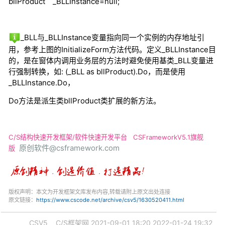
bllProduct
_BLLInstance=null;
_BLL
与
_BLLInstance
变量指向同一个实例的内存地址引
用，参考上图的
InitializeForm
方法代码。定义
_BLLInstance
目
的，是在窗体内调用业务层的方法时避免使用基类
_BLL
变量进
行强制转换，如
: (_BLL as bllProduct).Do
，而是使用
_BLLInstance.Do
，
Do
方法是派生类
bllProduct
类扩展的新方法。
C/S结构快速开发框架/软件快速开发平台
CSFrameworkV5.1旗舰
原创软件@csframework.com
版
版权声明：本文为开发框架文库发布内容,转载请附上原文出处连接
原文链接：
https://www.cscode.net/archive/csv5/1630520411.html
CSV5
C/S框架网
2021-09-01 18:20
2022-01-24 19:32