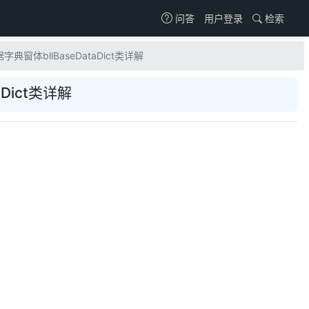
用户登录
检索
问答
字典窗体bllBaseDataDict类详解
aDict类详解