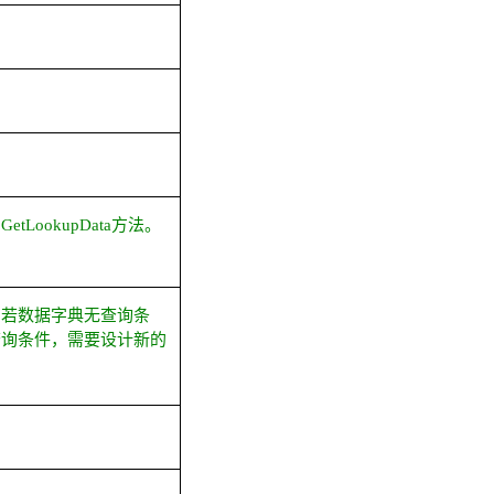
写
GetLookupData
方法。
。若数据字典无查询条
查询条件，需要设计新的