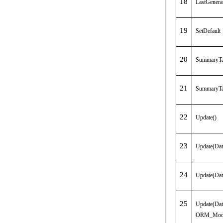
18
LastGener
19
SetDefault
20
SummaryTa
21
SummaryT
22
Update()
23
Update(Dat
24
Update(Dat
25
Update(Dat
ORM_Mod