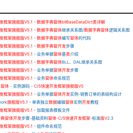
发
框架
旗舰
版
V
5
.
1
-
数据
字典
窗
体
bllBaseDataDict
类
详解
发
框架
旗舰
版
V
5
.
1
-
数据
字典
窗
体
继承关系图/
数据
字典
窗
体
逻辑关系图
发
框架
旗舰
版
V
5
.
1
-
数据
字典
窗
体
编写
窗
体
的代码
发
框架
旗舰
版
V
5
.
1
-
数据
字典
窗
开发
步骤
发
框架
旗舰
版
V
5
.
1
- 业务单据
窗
体
基
类
介绍
发
框架
旗舰
版
V
5
.
1
-
数据
字典
窗
体
BLL、DAL继承关系图
发
框架
旗舰
版
V
5
.
1
- 业务单据
窗
体
开发
步骤
发
框架
旗舰
版
V
5
.
1
- 业务
窗
体
命名规范
息
窗
体
- 实例源码 -
C
/
S
快速
开发
框架
旗舰
版
V
5
发
框架
旗舰
版
V
5
.
1
- 业务单据
窗
体
开发
实例-销售订单的表结构设计
ork
旗舰
版
V
5
.
1
- 单表独立
数据
编辑
窗
体
实例
开发
教程
发
框架
旗舰
版
V
5
.
1
- 加载报表模板文件
字典
窗
体
开发
步骤-基础资料
窗
体
-
C
/
S
快速
开发
框架
-标准
版
V
2.3
发
框架
旗舰
版
V
5
.
1
- 组件命名规范