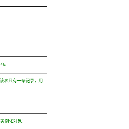
le)
。
该表只有一条记录，用
须实例化对象！