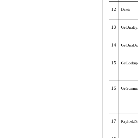
12
Delete
13
GetDataBy
14
GetDataDi
15
GetLookup
16
GetSummar
17
KeyFieldN