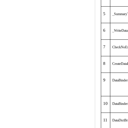
5
_Summary
6
_WriteDat
7
CheckNoEx
8
CreateData
9
DataBinder
10
DataBinde
11
DataDictBr