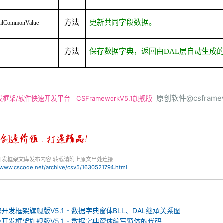
方法
更新共同字段数据。
ailCommonValue
方法
保存数据字典，返回由
DAL
层自动生成
原创软件@csframew
发框架/软件快速开发平台
CSFrameworkV5.1旗舰版
开发框架文库发布内容,转载请附上原文出处连接
//www.cscode.net/archive/csv5/1630521794.html
速开发框架旗舰版V5.1 - 数据字典窗体BLL、DAL继承关系图
速开发框架旗舰版V5.1 - 数据字典窗体编写窗体的代码