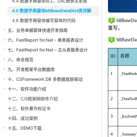
4.4 数据字典窗体BLL、DAL继承关系图
4.5 数据字典窗体bllBaseDataDict类详解
bllBaseDa
4.6 数据字典窗体编写窗体的代码
重写。
五、业务单据窗体快速开发指南
bllBaseDa
六、FastReport for.Net - 单表报表设计
七、FastReport for.Net – 主从表报表设计
ID
名称
八、命名规范
九、开发框架平台数据库
1
_DataBinde
十、CSFramework.DB 多数据底层驱动
十一、软件功能介绍
十二、C/S框架网软件介绍
2
_DataDictB
十三、软件著作权证书
3
_KeyField
十四、成功案例
十五、DEMO下载
4
_SummaryT