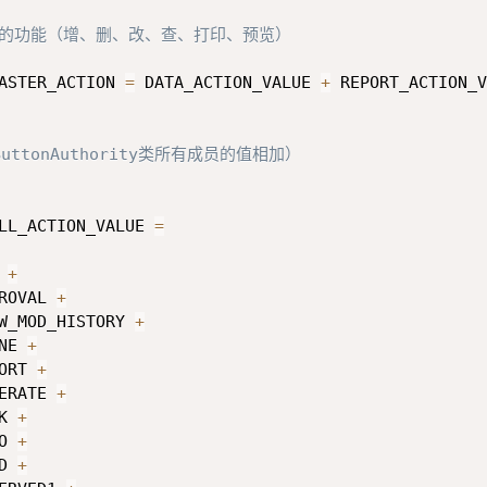
有的功能（增、删、改、查、打印、预览）
ASTER_ACTION 
=
 DATA_ACTION_VALUE 
+
 REPORT_ACTION_V
uttonAuthority类所有成员的值相加）
LL_ACTION_VALUE 
=
 
+
ROVAL 
+
W_MOD_HISTORY 
+
NE 
+
ORT 
+
ERATE 
+
K 
+
O 
+
D 
+