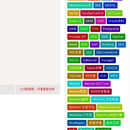
MiniFramework
MIS
MSSQL
MySql
NavBarControl
NETCore
Node.JS
NPM
OMS
Oracle资料
ORM
PaaS
POS
PostgreSql
Promise API
PSD
QMS
RedGet
Redis
RSA
SAP
Schema
SEO
SEO文章
SQL
SQLConnector
SQLite
SqlServer
Swagger
TMS系统
Token令牌
VS2022
VSCode
VS升级
VUE
WCF
WebApi
WebApi NETCore
C/S框架网 - 开发框架文库
WebApi框架
WEB开发框架
Windows服务
Winform 开发框架
Winform 开发平台
WinFramework
Workflow工作流
Workflow流程引擎
XtraReport
安装环境
版本区别