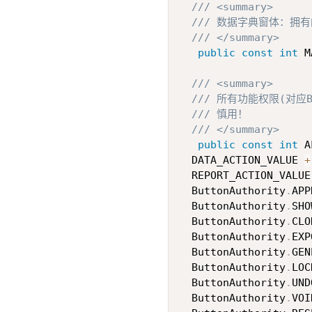
/// <summary>
/// 数据字典窗体：拥
/// </summary>
public
const
int
 M
/// <summary>
/// 所有功能权限(对应B
/// 慎用！
/// </summary>
public
const
int
 A
  DATA_ACTION_VALUE 
+
  REPORT_ACTION_VALUE
  ButtonAuthority
.
APP
  ButtonAuthority
.
SHO
  ButtonAuthority
.
CLO
  ButtonAuthority
.
EXP
  ButtonAuthority
.
GEN
  ButtonAuthority
.
LOC
  ButtonAuthority
.
UND
  ButtonAuthority
.
VOI