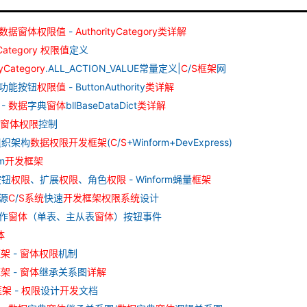
数据
窗
体
权限
值
-
AuthorityCategory
类
详解
Category
权限
值
定义
tyCategory
.ALL_ACTION_VALUE常量定义|
C
/
S
框架
网
 功能按钮
权限
值
- ButtonAuthority
类
详解
 -
数据
字典
窗
体
bllBaseDataDict
类
详解
窗
体
权限
控制
组织架构
数据
权限
开发
框架
(
C
/
S
+Winform+DevExpress)
m
开发
框架
按钮
权限
、扩展
权限
、角色
权限
- Winform蝇量
框架
源
C
/
S
系统
快速
开发
框架
权限
系统
设计
作
窗
体
（单表、主从表
窗
体
）按钮事件
体
框架
-
窗
体
权限
机制
框架
-
窗
体
继承关系图
详解
框架
-
权限
设计
开发
文档