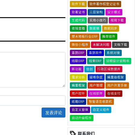
软件下载
软件著作权登记证书
软著证书
三层架构
设计模式
生成代码
实用小技巧
视频下载
收钱音箱
数据锁
数据同步
塑木地板行业ERP
推荐软件
微信小程序
未解决问题
文档下载
喜鹊ERP
喜鹊软件
系统对接
线联ERP
线束ERP
详细设计说明书
新功能
信创
行政区域数据库
需求分析
疑难杂症
蝇量级框架
蝇量框架
用户管理
用户开发手册
用户控件
在线软件
在线支付
纸箱ERP
智能语音收款机
自定义窗体
自定义组件
发表评论
自动升级程序
联系我们