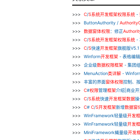
C
/
S
系统
开发
框架
权限
系统
-
ButtonAuthority /
Authority
数据
窗
体
权限
：修正
Authori
C
/
S
系统
开发
框架
权限
系统
-
C
/
S
快速
开发
框架
旗舰版V5.1
Winform
开发
框架
- 表格编辑
企业级
数据
权限
框架
- 集团
MenuAction
类
详解
- Winfor
丰富的界面
窗
体
权限
控制、
C
#
权限
管理
框架
介绍|商业开
C
/
S
系统
快速
开发
框架
数据
操
C
#
C
/
S
开发
框架
新增
数据
窗
WinFramework轻量级
开发
WinFramework轻量级
开发
MiniFramework蝇量级
开发