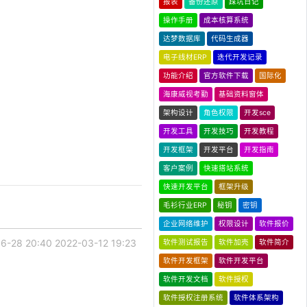
报表
备份还原
踩坑日记
操作手册
成本核算系统
达梦数据库
代码生成器
电子线材ERP
迭代开发记录
功能介绍
官方软件下载
国际化
海康威视考勤
基础资料窗体
架构设计
角色权限
开发sce
开发工具
开发技巧
开发教程
开发框架
开发平台
开发指南
客户案例
快速搭站系统
快速开发平台
框架升级
毛衫行业ERP
秘钥
密钥
企业网络维护
权限设计
软件报价
6-28 20:40
2022-03-12 19:23
软件测试报告
软件加壳
软件简介
软件开发框架
软件开发平台
软件开发文档
软件授权
软件授权注册系统
软件体系架构