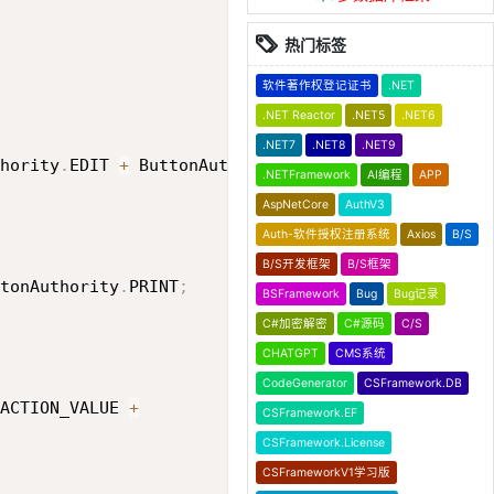
热门标签
软件著作权登记证书
.NET
.NET Reactor
.NET5
.NET6
.NET7
.NET8
.NET9
hority
.
EDIT 
+
 ButtonAuthority
.
DELETE 
+
 ButtonAuth
.NETFramework
AI编程
APP
AspNetCore
AuthV3
Auth-软件授权注册系统
Axios
B/S
B/S开发框架
B/S框架
tonAuthority
.
PRINT
;
BSFramework
Bug
Bug记录
C#加密解密
C#源码
C/S
CHATGPT
CMS系统
CodeGenerator
CSFramework.DB
ACTION_VALUE 
+
CSFramework.EF
CSFramework.License
CSFrameworkV1学习版