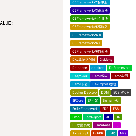
CSFrameworkV2标准版
CSFrameworkV3高级版
CSFrameworkV4企业版
ALUE
;
CSFrameworkV5旗舰版
CSFrameworkV6.0
CSFrameworkV6.1
CSFrameworkV6旗舰版
DAL数据访问层
DaMeng
Database
datalock
DbFramework
DeepSeek
Demo教学
Demo实例
Demo下载
DevExpress教程
Docker Desktop
DOM
ECS服务器
EFCore
EF框架
Element-UI
EntityFramework
ERP
ES6
Excel
FastReport
GIT
HR
HR考勤系统
IDatabase
IIS
JavaScript
LinERP
LINQ
MES