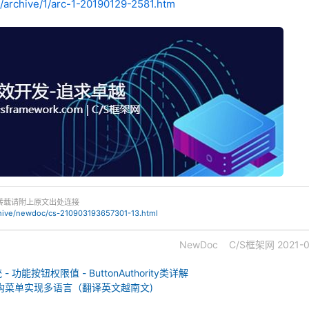
/archive/1/arc-1-20190129-2581.htm
转载请附上原文出处连接
chive/newdoc/cs-210903193657301-13.html
NewDoc
C/S框架网
2021-0
功能按钮权限值 - ButtonAuthority类详解
构菜单实现多语言（翻译英文越南文)