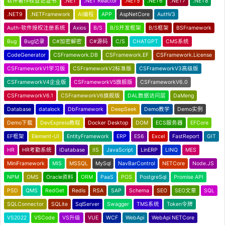
软件著作权登记证书
.NET
.NET Reactor
.NET5
.NET6
.NET7
.NET8
.NET9
.NETFramework
AI编程
APP
AspNetCore
AuthV3
Auth-软件授权注册系统
Axios
B/S
B/S开发框架
B/S框架
BSFramework
Bug
Bug记录
C#加密解密
C#源码
C/S
CHATGPT
CMS系统
CodeGenerator
CSFramework.DB
CSFramework.EF
CSFramework.License
CSFrameworkV1学习版
CSFrameworkV2标准版
CSFrameworkV3高级版
CSFrameworkV4企业版
CSFrameworkV5旗舰版
CSFrameworkV6.0
CSFrameworkV6.1
CSFrameworkV6旗舰版
DAL数据访问层
DaMeng
Database
datalock
DbFramework
DeepSeek
Demo教学
Demo实例
Demo下载
DevExpress教程
Docker Desktop
DOM
ECS服务器
EFCore
EF框架
Element-UI
EntityFramework
ERP
ES6
Excel
FastReport
GIT
HR
HR考勤系统
IDatabase
IIS
JavaScript
LinERP
LINQ
MES
MiniFramework
MIS
MSSQL
MySql
NavBarControl
NETCore
Node.JS
NPM
OMS
Oracle资料
ORM
PaaS
POS
PostgreSql
Promise API
PSD
QMS
RedGet
Redis
RSA
SAP
Schema
SEO
SEO文章
SQL
SQLConnector
SQLite
SqlServer
Swagger
TMS系统
Token令牌
VS2022
VSCode
VS升级
VUE
WCF
WebApi
WebApi NETCore