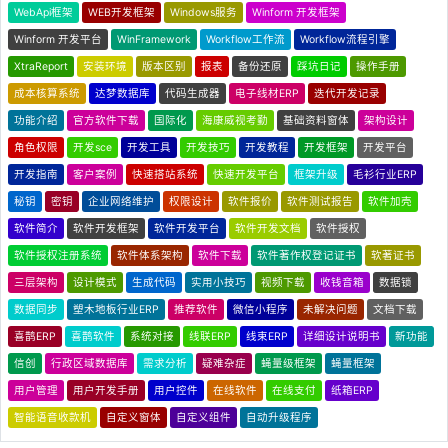
WebApi框架
WEB开发框架
Windows服务
Winform 开发框架
Winform 开发平台
WinFramework
Workflow工作流
Workflow流程引擎
XtraReport
安装环境
版本区别
报表
备份还原
踩坑日记
操作手册
成本核算系统
达梦数据库
代码生成器
电子线材ERP
迭代开发记录
功能介绍
官方软件下载
国际化
海康威视考勤
基础资料窗体
架构设计
角色权限
开发sce
开发工具
开发技巧
开发教程
开发框架
开发平台
开发指南
客户案例
快速搭站系统
快速开发平台
框架升级
毛衫行业ERP
秘钥
密钥
企业网络维护
权限设计
软件报价
软件测试报告
软件加壳
软件简介
软件开发框架
软件开发平台
软件开发文档
软件授权
软件授权注册系统
软件体系架构
软件下载
软件著作权登记证书
软著证书
三层架构
设计模式
生成代码
实用小技巧
视频下载
收钱音箱
数据锁
数据同步
塑木地板行业ERP
推荐软件
微信小程序
未解决问题
文档下载
喜鹊ERP
喜鹊软件
系统对接
线联ERP
线束ERP
详细设计说明书
新功能
信创
行政区域数据库
需求分析
疑难杂症
蝇量级框架
蝇量框架
用户管理
用户开发手册
用户控件
在线软件
在线支付
纸箱ERP
智能语音收款机
自定义窗体
自定义组件
自动升级程序