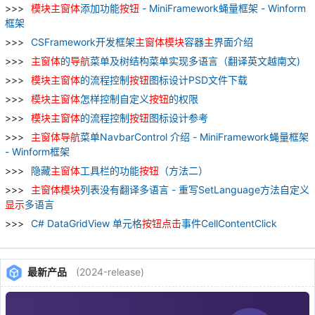
模块
主
窗
体
添加功能
按钮
- MiniFramework蝇量框架 - Winform
框架
CSFramework开发框架
主
窗
体
模块
容器
主
界面介绍
主
窗
体
的
导航
菜单及树结构菜单实现多语言（翻译英文越南文)
模块
主
窗
体
的流程控制
按钮
图标设计PSD文件下载
模块
主
窗
体
怎样控制自定义
按钮
的权限
模块
主
窗
体
的流程控制
按钮
图标设计参考
主
窗
体
导航
菜单NavbarControl 介绍 - MiniFramework蝇量框架
- Winform框架
隐藏
主
窗
体
工具栏的功能
按钮
（方法二）
主
窗
体
模块
列表没有翻译多语言 - 重写SetLanguage方法自定义
显示
多语言
C# DataGridView 单元格
按钮
点
击
事件CellContentClick
最新产品
(2024-release)