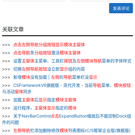
发表评论
关联文章
点
击
左侧
导航
分组
按钮
显示
模块
主
窗
体
点
击
导航
条
分组
按钮
激活
模块
主
窗
体
设置
主
窗
体
主菜单、工具栏
按钮
及
左侧
模块
导航
菜单的字体样式
切换
左侧
导航
按钮
没立即
显示
组的内容
新增
模块
没有加载 |
左侧
的
导航
菜单栏没
显示
CSFrameworkV6旗舰版 - 迭代开发 - 当前
导航
菜单、
模块
按钮
与活动
窗
体
同步
加载
主
窗
体
后
显示
指定
模块
主
窗
体
运行程序，
主
窗
体
显示
指定的
模块
关于NavBarControl
点
击
ExpandButton缩放后不能控制Dock组
件的问题
左侧
导航
栏添加删除修改
模块
列表图标(C/S框架企业版/旗舰版)