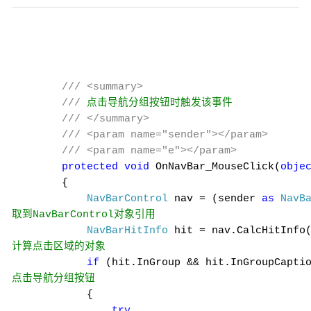
///
<summary>
///
点击导航分组按钮时触发该事件
///
</summary>
///
<param name="sender"></param>
///
<param name="e"></param>
protected
void
OnNavBar_MouseClick(
obje
{
NavBarControl
nav = (sender
as
NavB
取到
对象引用
NavBarControl
NavBarHitInfo
hit = nav.CalcHitInfo(
计算点击区域的对象
if
(hit.InGroup && hit.InGroupCapti
点击导航分组按钮
{
try