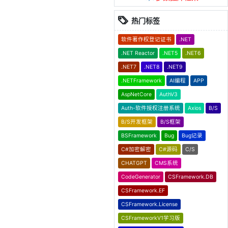
热门标签
软件著作权登记证书
.NET
.NET Reactor
.NET5
.NET6
.NET7
.NET8
.NET9
.NETFramework
AI编程
APP
AspNetCore
AuthV3
Auth-软件授权注册系统
Axios
B/S
B/S开发框架
B/S框架
BSFramework
Bug
Bug记录
C#加密解密
C#源码
C/S
CHATGPT
CMS系统
CodeGenerator
CSFramework.DB
CSFramework.EF
CSFramework.License
CSFrameworkV1学习版