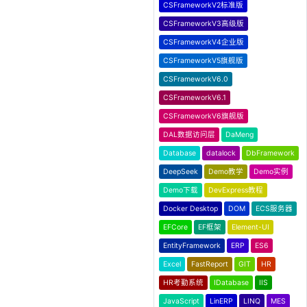
CSFrameworkV2标准版
CSFrameworkV3高级版
CSFrameworkV4企业版
CSFrameworkV5旗舰版
CSFrameworkV6.0
CSFrameworkV6.1
CSFrameworkV6旗舰版
DAL数据访问层
DaMeng
Database
datalock
DbFramework
DeepSeek
Demo教学
Demo实例
Demo下载
DevExpress教程
Docker Desktop
DOM
ECS服务器
EFCore
EF框架
Element-UI
EntityFramework
ERP
ES6
Excel
FastReport
GIT
HR
HR考勤系统
IDatabase
IIS
JavaScript
LinERP
LINQ
MES