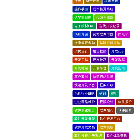
报表
备份还原
踩坑日记
操作手册
成本核算系统
达梦数据库
代码生成器
电子线材ERP
迭代开发记录
功能介绍
官方软件下载
国际化
海康威视考勤
基础资料窗体
架构设计
角色权限
开发sce
开发工具
开发技巧
开发教程
开发框架
开发平台
开发指南
客户案例
快速搭站系统
快速开发平台
框架升级
毛衫行业ERP
秘钥
密钥
企业网络维护
权限设计
软件报价
软件测试报告
软件加壳
软件简介
软件开发框架
软件开发平台
软件开发文档
软件授权
软件授权注册系统
软件体系架构