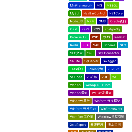
MiniFramework
MIS
MSSQL
MySql
NavBarControl
NETCore
Node.JS
NPM
OMS
Oracle资料
ORM
PaaS
POS
PostgreSql
Promise API
PSD
QMS
RedGet
Redis
RSA
SAP
Schema
SEO
SEO文章
SQL
SQLConnector
SQLite
SqlServer
Swagger
TMS系统
Token令牌
VS2022
VSCode
VS升级
VUE
WCF
WebApi
WebApi NETCore
WebApi框架
WEB开发框架
Windows服务
Winform 开发框架
Winform 开发平台
WinFramework
Workflow工作流
Workflow流程引擎
XtraReport
安装环境
版本区别