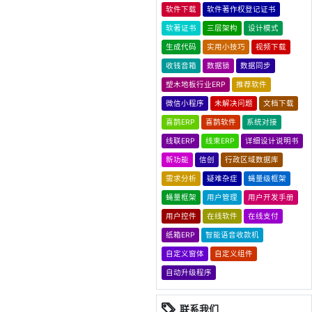
软件下载
软件著作权登记证书
软著证书
三层架构
设计模式
生成代码
实用小技巧
视频下载
收钱音箱
数据锁
数据同步
塑木地板行业ERP
推荐软件
微信小程序
未解决问题
文档下载
喜鹊ERP
喜鹊软件
系统对接
线联ERP
线束ERP
详细设计说明书
新功能
信创
行政区域数据库
需求分析
疑难杂症
蝇量级框架
蝇量框架
用户管理
用户开发手册
用户控件
在线软件
在线支付
纸箱ERP
智能语音收款机
自定义窗体
自定义组件
自动升级程序
联系我们