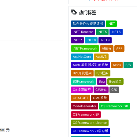
热门标签
软件著作权登记证书
.NET
.NET Reactor
.NET5
.NET6
.NET7
.NET8
.NET9
.NETFramework
AI编程
APP
AspNetCore
AuthV3
Auth-软件授权注册系统
Axios
B/S
B/S开发框架
B/S框架
BSFramework
Bug
Bug记录
C#加密解密
C#源码
C/S
CHATGPT
CMS系统
CodeGenerator
CSFramework.DB
CSFramework.EF
CSFramework.License
CSFrameworkV1学习版