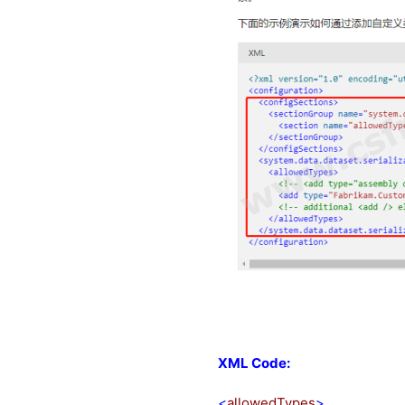
XML Code:
<
allowedTypes
>