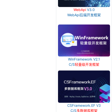
WebApi
V3.0
WebApi后端开发框架
WinFramework V2.1
C/S
轻量级开发框架
CSFramework.EF V3
C/S
多数据库框架