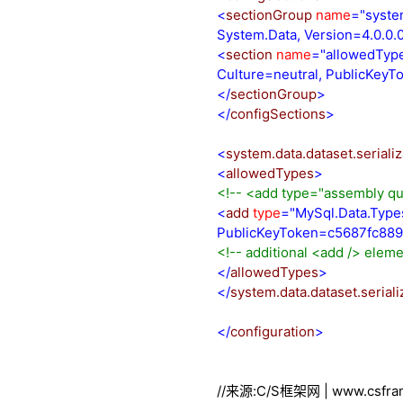
<
sectionGroup
name
="system
System.Data, Version=4.0.0
<
section
name
="allowedTyp
Culture=neutral, PublicKe
</
sectionGroup
>
</
configSections
>
<
system.data.dataset.serializ
<
allowedTypes
>
<!--
<add type="assembly qua
<
add
type
="MySql.Data.Types
PublicKeyToken=c5687fc88
<!--
additional <add /> elem
</
allowedTypes
>
</
system.data.dataset.seriali
</
configuration
>
//来源:C/S框架网 | www.csfram