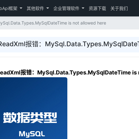
bApi框架
其他软件
企业管理软件
资源下载
关于我们
Data.Types.MySqlDateTime is not allowed here
adXml报错：MySql.Data.Types.MySqlDateTim
dXml报错：MySql.Data.Types.MySqlDateTime is no