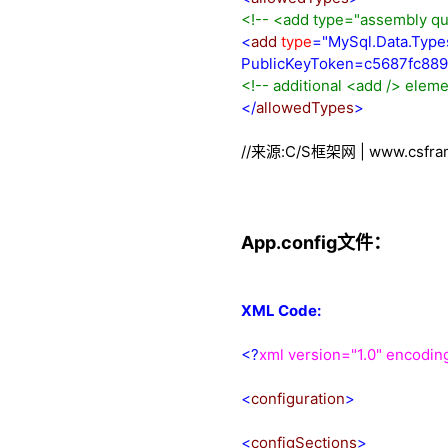
<!--
<add type="assembly qua
<
add
type
="MySql.Data.Types
PublicKeyToken=c5687fc88
<!--
additional <add /> elem
</
allowedTypes
>
//来源:C/S框架网 | www.csfram
App.config文件：
XML Code:
<?
xml version="1.0" encodin
<
configuration
>
<
configSections
>