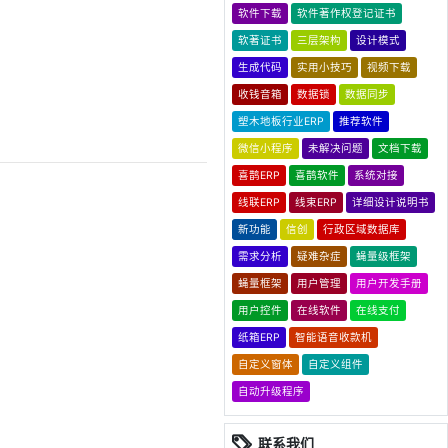
软件下载
软件著作权登记证书
软著证书
三层架构
设计模式
生成代码
实用小技巧
视频下载
收钱音箱
数据锁
数据同步
塑木地板行业ERP
推荐软件
微信小程序
未解决问题
文档下载
喜鹊ERP
喜鹊软件
系统对接
线联ERP
线束ERP
详细设计说明书
新功能
信创
行政区域数据库
需求分析
疑难杂症
蝇量级框架
蝇量框架
用户管理
用户开发手册
用户控件
在线软件
在线支付
纸箱ERP
智能语音收款机
自定义窗体
自定义组件
自动升级程序
联系我们