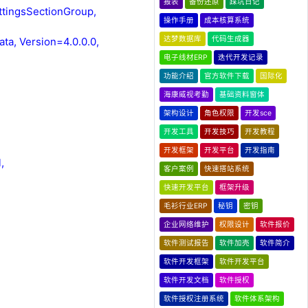
报表
备份还原
踩坑日记
ttingsSectionGroup,
操作手册
成本核算系统
达梦数据库
代码生成器
a, Version=4.0.0.0,
电子线材ERP
迭代开发记录
功能介绍
官方软件下载
国际化
海康威视考勤
基础资料窗体
架构设计
角色权限
开发sce
开发工具
开发技巧
开发教程
开发框架
开发平台
开发指南
,
客户案例
快速搭站系统
快速开发平台
框架升级
毛衫行业ERP
秘钥
密钥
企业网络维护
权限设计
软件报价
软件测试报告
软件加壳
软件简介
软件开发框架
软件开发平台
软件开发文档
软件授权
软件授权注册系统
软件体系架构