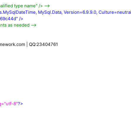
lified type name" />
-->
.MySqlDateTime, MySql.Data, Version=6.9.9.0, Culture=neutral
969c44d"
/>
ents as needed
-->
ework.com | QQ:23404761
g="utf-8"
?>