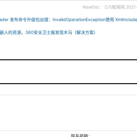
NewDoc
C/S框架网
2021
grader 发布命令升级包出错：InvalidOperationException使用 XmlIncl
g文件为嵌入的资源，360安全卫士报发现木马（解决方案）
联系邮箱：