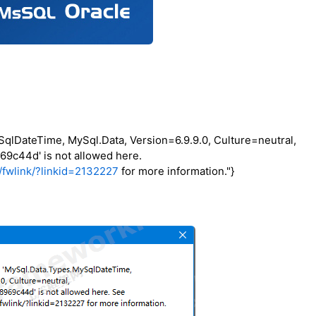
qlDateTime, MySql.Data, Version=6.9.9.0, Culture=neutral,
9c44d' is not allowed here.
m/fwlink/?linkid=2132227
for more information."}