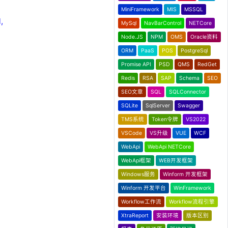
MiniFramework
MIS
MSSQL
,
MySql
NavBarControl
NETCore
Node.JS
NPM
OMS
Oracle资料
ORM
PaaS
POS
PostgreSql
Promise API
PSD
QMS
RedGet
Redis
RSA
SAP
Schema
SEO
SEO文章
SQL
SQLConnector
SQLite
SqlServer
Swagger
TMS系统
Token令牌
VS2022
VSCode
VS升级
VUE
WCF
WebApi
WebApi NETCore
WebApi框架
WEB开发框架
Windows服务
Winform 开发框架
Winform 开发平台
WinFramework
Workflow工作流
Workflow流程引擎
XtraReport
安装环境
版本区别