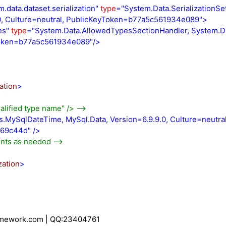
.data.dataset.serialization"
type
="System.Data.SerializationSe
.0, Culture=neutral, PublicKeyToken=b77a5c561934e089"
>
es"
type
="System.Data.AllowedTypesSectionHandler, System.Dat
yToken=b77a5c561934e089"
/>
ation
>
lified type name" />
-->
.MySqlDateTime, MySql.Data, Version=6.9.9.0, Culture=neutral
969c44d"
/>
ents as needed
-->
zation
>
ework.com | QQ:23404761