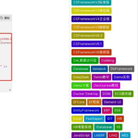
CSFrameworkV2标准版
CSFrameworkV3高级版
CSFrameworkV4企业版
CSFrameworkV5旗舰版
CSFrameworkV6.0
CSFrameworkV6.1
CSFrameworkV6旗舰版
DAL数据访问层
DaMeng
Database
datalock
DbFramework
DeepSeek
Demo教学
Demo实例
Demo下载
DevExpress教程
Docker Desktop
DOM
ECS服务器
EFCore
EF框架
Element-UI
EntityFramework
ERP
ES6
Excel
FastReport
GIT
HR
HR考勤系统
IDatabase
IIS
JavaScript
LinERP
LINQ
MES