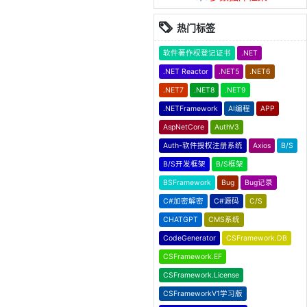
热门标签
软件著作权登记证书
.NET
.NET Reactor
.NET5
.NET6
.NET7
.NET8
.NET9
.NETFramework
AI编程
APP
AspNetCore
AuthV3
Auth-软件授权注册系统
Axios
B/S
B/S开发框架
B/S框架
BSFramework
Bug
Bug记录
C#加密解密
C#源码
C/S
CHATGPT
CMS系统
CodeGenerator
CSFramework.DB
CSFramework.EF
CSFramework.License
CSFrameworkV1学习版