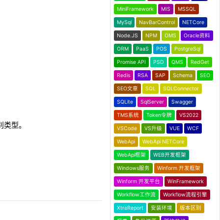
MiniFramework
MIS
MSSQL
MySql
NavBarControl
NETCore
Node.JS
NPM
OMS
Oracle资料
ORM
PaaS
POS
PostgreSql
Promise API
PSD
QMS
RedGet
Redis
RSA
SAP
Schema
SEO
SEO文章
SQL
SQLConnector
SQLite
SqlServer
Swagger
TMS系统
Token令牌
VS2022
识别类型。
VSCode
VS升级
VUE
WCF
WebApi
WebApi NETCore
WebApi框架
WEB开发框架
Windows服务
Winform 开发框架
Winform 开发平台
WinFramework
Workflow工作流
Workflow流程引擎
XtraReport
安装环境
版本区别