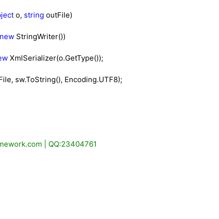
ject
o,
string
outFile)
new
StringWriter())
ew
XmlSerializer(o.GetType());
, sw.ToString(), Encoding.UTF8);
ework.com | QQ:23404761