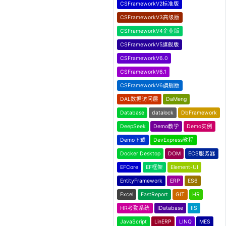
CSFrameworkV2标准版
CSFrameworkV3高级版
CSFrameworkV4企业版
CSFrameworkV5旗舰版
CSFrameworkV6.0
CSFrameworkV6.1
CSFrameworkV6旗舰版
DAL数据访问层
DaMeng
Database
datalock
DbFramework
DeepSeek
Demo教学
Demo实例
Demo下载
DevExpress教程
Docker Desktop
DOM
ECS服务器
EFCore
EF框架
Element-UI
EntityFramework
ERP
ES6
Excel
FastReport
GIT
HR
HR考勤系统
IDatabase
IIS
JavaScript
LinERP
LINQ
MES