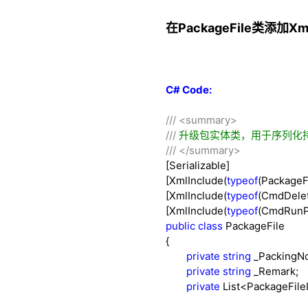
在PackageFile类添
C# Code:
///
<summary>
///
升级包实体类，用于序列化
///
</summary>
[Serializable]
[XmlInclude(
typeof
(PackageFi
[XmlInclude(
typeof
(CmdDelet
[XmlInclude(
typeof
(CmdRunP
public
class
PackageFile
{
private
string
_PackingNo
private
string
_Remark;
private
List
<
PackageFile