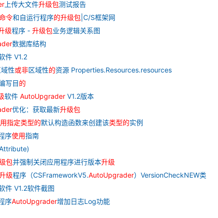
er
上传大文件
升级
包
测试报告
命令
和自运行程序
的
升级
包
|C/S框架网
升级
程序 -
升级
包
业务逻辑关系图
ader
数据库结构
软件 V1.2
区域性
或
非
区域性
的
资源 Properties.Resources.resources
编写目
的
级
软件
AutoUpgrader
V1.2版本
ader
优化：获取最新
升级
包
用
指定
类型
的
默认构造函数来创建该
类型
的
实例
程序
使用
指南
Attribute)
级
包
并强制关闭应用程序进行版本
升级
升级
程序（CSFrameworkV5.
AutoUpgrader
）VersionCheckNEW类
软件 V1.2软件截图
程序
AutoUpgrader
增加日志Log功能