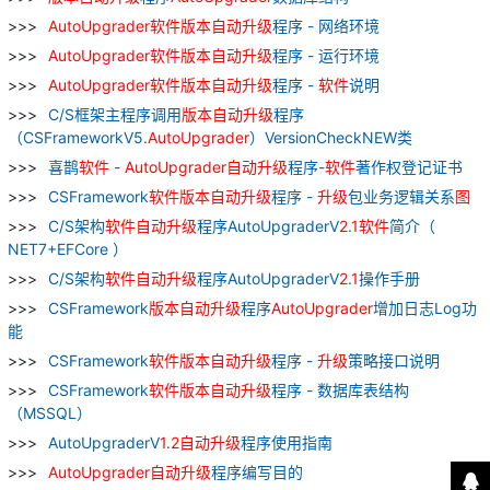
AutoUpgrader
软件
版本
自动
升级
程序 - 网络环境
AutoUpgrader
软件
版本
自动
升级
程序 - 运行环境
AutoUpgrader
软件
版本
自动
升级
程序 -
软件
说明
C/S框架主程序调用
版本
自动
升级
程序
（CSFrameworkV5.
AutoUpgrader
）VersionCheckNEW类
喜鹊
软件
-
AutoUpgrader
自动
升级
程序-
软件
著作权登记证书
CSFramework
软件
版本
自动
升级
程序 -
升级
包业务逻辑关系
图
C/S架构
软件
自动
升级
程序AutoUpgraderV
2
.
1
软件
简介（
NET7+EFCore ）
C/S架构
软件
自动
升级
程序AutoUpgraderV
2
.
1
操作手册
CSFramework
版本
自动
升级
程序
AutoUpgrader
增加日志Log功
能
CSFramework
软件
版本
自动
升级
程序 -
升级
策略接口说明
CSFramework
软件
版本
自动
升级
程序 - 数据库表结构
（MSSQL）
AutoUpgraderV
1
.
2
自动
升级
程序使用指南
AutoUpgrader
自动
升级
程序编写目的