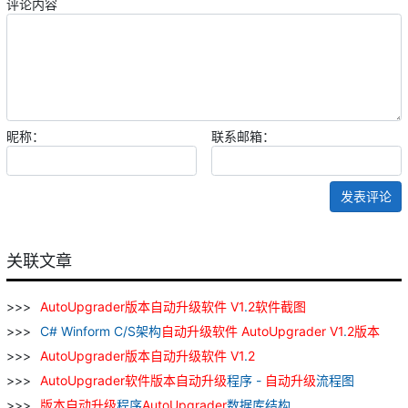
评论内容
昵称：
联系邮箱：
发表评论
关联文章
AutoUpgrader
版本
自动
升级
软件
V
1
.
2
软件
截
图
C# Winform C/S架构
自动
升级
软件
AutoUpgrader
V
1
.
2
版本
AutoUpgrader
版本
自动
升级
软件
V
1
.
2
AutoUpgrader
软件
版本
自动
升级
程序 -
自动
升级
流程图
版本
自动
升级
程序
AutoUpgrader
数据库结构