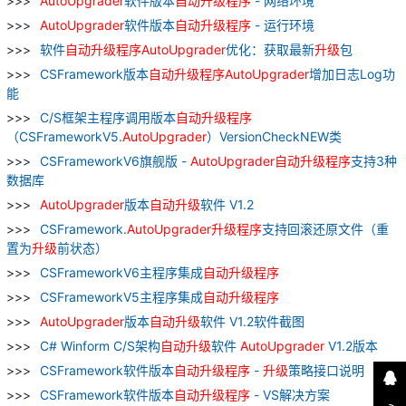
AutoUpgrader
软件版本
自动
升级
程序
- 网络环境
AutoUpgrader
软件版本
自动
升级
程序
- 运行环境
软件
自动
升级
程序
AutoUpgrader
优化：获取最新
升级
包
CSFramework版本
自动
升级
程序
AutoUpgrader
增加日志Log功
能
C/S框架主程序调用版本
自动
升级
程序
（CSFrameworkV5.
AutoUpgrader
）VersionCheckNEW类
CSFrameworkV6旗舰版 -
AutoUpgrader
自动
升级
程序
支持3种
数据库
AutoUpgrader
版本
自动
升级
软件 V1.2
CSFramework.
AutoUpgrader
升级
程序
支持回滚还原文件（重
置为
升级
前状态）
CSFrameworkV6主程序集成
自动
升级
程序
CSFrameworkV5主程序集成
自动
升级
程序
AutoUpgrader
版本
自动
升级
软件 V1.2软件截图
C# Winform C/S架构
自动
升级
软件
AutoUpgrader
V1.2版本
CSFramework软件版本
自动
升级
程序
-
升级
策略接口说明
CSFramework软件版本
自动
升级
程序
- VS解决方案