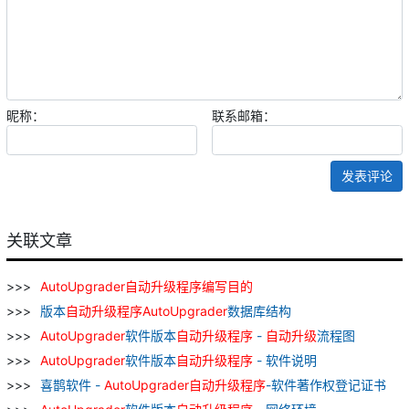
昵称：
联系邮箱：
发表评论
关联文章
AutoUpgrader
自动
升级
程序
编写
目
的
版本
自动
升级
程序
AutoUpgrader
数据库结构
AutoUpgrader
软件版本
自动
升级
程序
-
自动
升级
流程图
AutoUpgrader
软件版本
自动
升级
程序
- 软件说明
喜鹊软件 -
AutoUpgrader
自动
升级
程序
-软件著作权登记证书