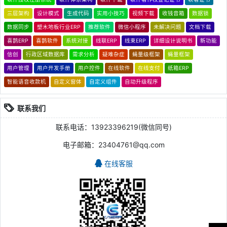
三层架构
设计模式
生成代码
实用小技巧
视频下载
收钱音箱
数据锁
数据同步
塑木地板行业ERP
推荐软件
微信小程序
未解决问题
文档下载
喜鹊ERP
喜鹊软件
系统对接
线联ERP
线束ERP
详细设计说明书
新功能
信创
行政区域数据库
需求分析
疑难杂症
蝇量级框架
蝇量框架
用户管理
用户开发手册
用户控件
在线软件
在线支付
纸箱ERP
智能语音收款机
自定义窗体
自定义组件
自动升级程序
联系我们
联系电话：13923396219(微信同号)
电子邮箱：23404761@qq.com
在线客服