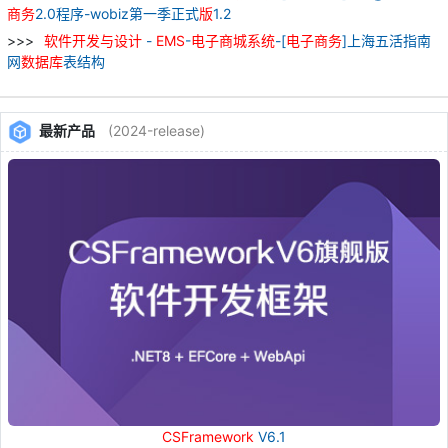
商务
2.0程序-wobiz第一季正式
版
1.2
软件
开发
与
设计
-
EMS
-
电子
商城
系统
-[
电子
商务
]上海五活指南
网
数据库
表结构
最新产品
(2024-release)
CSFramework
V6.1