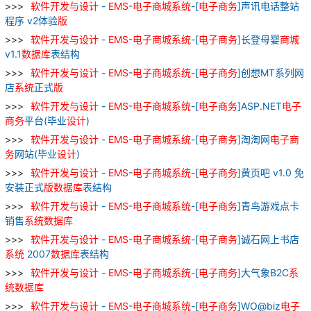
软件
开发
与
设计
-
EMS
-
电子
商城
系统
-[
电子
商务
]声讯电话整站
程序 v2体验
版
软件
开发
与
设计
-
EMS
-
电子
商城
系统
-[
电子
商务
]长登母婴
商城
v1.1
数据库
表结构
软件
开发
与
设计
-
EMS
-
电子
商城
系统
-[
电子
商务
]创想MT系列网
店
系统
正式
版
软件
开发
与
设计
-
EMS
-
电子
商城
系统
-[
电子
商务
]ASP.NET
电子
商务
平台(毕业
设计
)
软件
开发
与
设计
-
EMS
-
电子
商城
系统
-[
电子
商务
]淘淘网
电子
商
务
网站(毕业
设计
)
软件
开发
与
设计
-
EMS
-
电子
商城
系统
-[
电子
商务
]黄页吧 v1.0 免
安装正式
版
数据库
表结构
软件
开发
与
设计
-
EMS
-
电子
商城
系统
-[
电子
商务
]青鸟游戏点卡
销售
系统
数据库
软件
开发
与
设计
-
EMS
-
电子
商城
系统
-[
电子
商务
]诚石网上书店
系统
2007
数据库
表结构
软件
开发
与
设计
-
EMS
-
电子
商城
系统
-[
电子
商务
]大气象B2C
系
统
数据库
软件
开发
与
设计
-
EMS
-
电子
商城
系统
-[
电子
商务
]WO@biz
电子