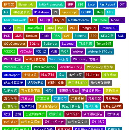
EF框架
Element-UI
EntityFramework
ERP
ES6
Excel
FastReport
GIT
HR
HR考勤系统
IDatabase
IIS
JavaScript
LinERP
LINQ
MES
MiniFramework
MIS
MSSQL
MySql
NavBarControl
NETCore
Node.JS
NPM
OMS
Oracle资料
ORM
PaaS
POS
PostgreSql
Promise API
PSD
QMS
RedGet
Redis
RSA
SAP
Schema
SEO
SEO文章
SQL
SQLConnector
SQLite
SqlServer
Swagger
TMS系统
Token令牌
VS2022
VSCode
VS升级
VUE
WCF
WebApi
WebApi NETCore
WebApi框架
WEB开发框架
Windows服务
Winform 开发框架
Winform 开发平台
WinFramework
Workflow工作流
Workflow流程引擎
XtraReport
安装环境
版本区别
报表
备份还原
踩坑日记
操作手册
成本核算系统
达梦数据库
代码生成器
电子线材ERP
迭代开发记录
功能介绍
官方软件下载
国际化
海康威视考勤
基础资料窗体
架构设计
角色权限
开发sce
开发工具
开发技巧
开发教程
开发框架
开发平台
开发指南
客户案例
快速搭站系统
快速开发平台
框架升级
毛衫行业ERP
秘钥
密钥
企业网络维护
权限设计
软件报价
软件测试报告
软件加壳
软件简介
软件开发框架
软件开发平台
软件开发文档
软件授权
软件授权注册系统
软件体系架构
软件下载
软件著作权登记证书
软著证书