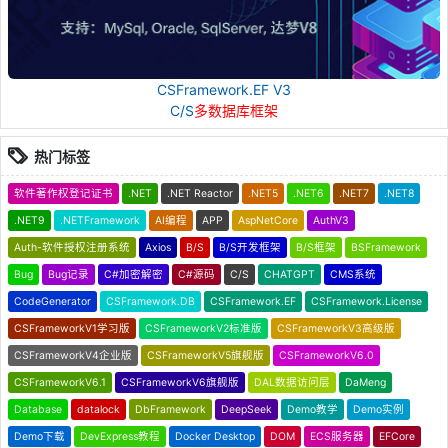
CSFramework.EF V3
C/S
多数据库框架
热门标签
软件著作权登记证书
.NET
.NET Reactor
.NET5
.NET6
.NET7
.NET8
.NET9
.NETFramework
AI编程
APP
AspNetCore
AuthV3
Auth-软件授权注册系统
Axios
B/S
B/S开发框架
B/S框架
BSFramework
Bug
Bug记录
C#加密解密
C#源码
C/S
CHATGPT
CMS系统
CodeGenerator
CSFramework.DB
CSFramework.EF
CSFramework.License
CSFrameworkV1学习版
CSFrameworkV2标准版
CSFrameworkV3高级版
CSFrameworkV4企业版
CSFrameworkV5旗舰版
CSFrameworkV6.0
CSFrameworkV6.1
CSFrameworkV6旗舰版
DAL数据访问层
DaMeng
Database
datalock
DbFramework
DeepSeek
Demo教学
Demo实例
Demo下载
DevExpress教程
Docker Desktop
DOM
ECS服务器
EFCore