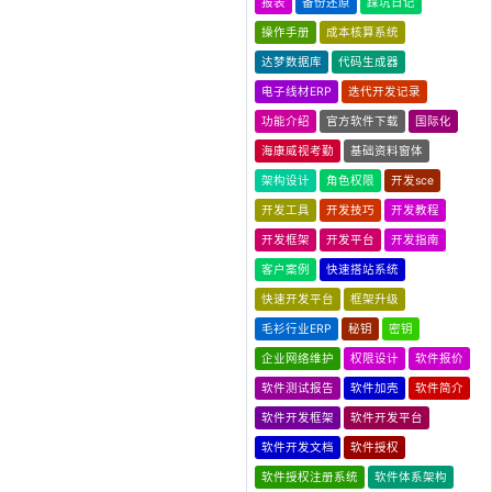
报表
备份还原
踩坑日记
操作手册
成本核算系统
达梦数据库
代码生成器
电子线材ERP
迭代开发记录
功能介绍
官方软件下载
国际化
海康威视考勤
基础资料窗体
架构设计
角色权限
开发sce
开发工具
开发技巧
开发教程
开发框架
开发平台
开发指南
客户案例
快速搭站系统
快速开发平台
框架升级
毛衫行业ERP
秘钥
密钥
企业网络维护
权限设计
软件报价
软件测试报告
软件加壳
软件简介
软件开发框架
软件开发平台
软件开发文档
软件授权
软件授权注册系统
软件体系架构