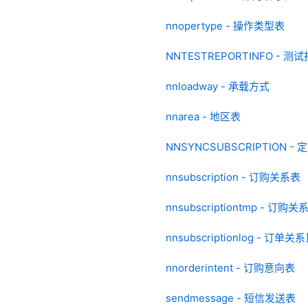
nnopertype - 操作类型表
NNTESTREPORTINFO - 测
nnloadway - 承载方式
nnarea - 地区表
NNSYNCSUBSCRIPTION -
nnsubscription - 订购关系表
nnsubscriptiontmp - 订购
nnsubscriptionlog - 订单
nnorderintent - 订购意向表
sendmessage - 短信发送表