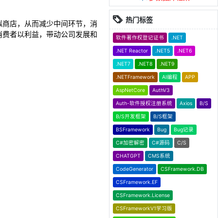
热门标签
拟商店，从而减少中间环节，消
消费者以利益，带动公司发展和
软件著作权登记证书
.NET
.NET Reactor
.NET5
.NET6
.NET7
.NET8
.NET9
.NETFramework
AI编程
APP
AspNetCore
AuthV3
Auth-软件授权注册系统
Axios
B/S
B/S开发框架
B/S框架
BSFramework
Bug
Bug记录
C#加密解密
C#源码
C/S
CHATGPT
CMS系统
CodeGenerator
CSFramework.DB
CSFramework.EF
CSFramework.License
CSFrameworkV1学习版