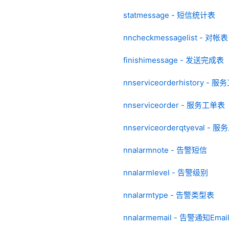
statmessage - 短信统计表
nncheckmessagelist - 对帐表
finishimessage - 发送完成表
nnserviceorderhistory 
nnserviceorder - 服务工单表
nnserviceorderqtyeval 
nnalarmnote - 告警短信
nnalarmlevel - 告警级别
nnalarmtype - 告警类型表
nnalarmemail - 告警通知Emai