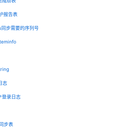
试人员成绩表
应用维护报告表
 boss同步需要的序列号
teminfo
tring
作日志
SP门户登录日志
名单同步表