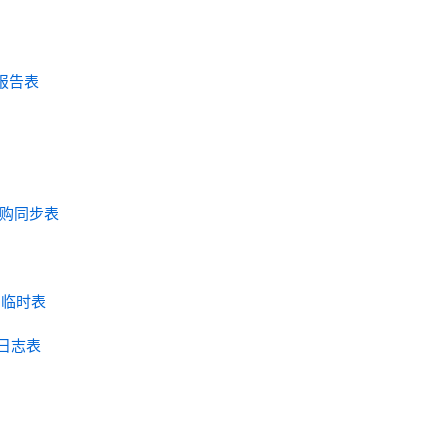
试报告表
 定购同步表
关系临时表
关系日志表