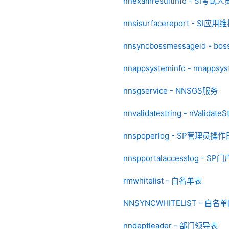
nnexamresultinfo - SI考
nnsisurfacereport - SI
nnsyncbossmessageid -
nnappsysteminfo - nnappsys
nnsgservice - NNSGS服务
nnvalidatestring - nValidateS
nnspoperlog - SP管理员操
nnspportalaccesslog - 
rmwhitelist - 白名单表
NNSYNCWHITELIST - 白
nndeptleader - 部门领导表