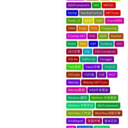
MiniFramework
MIS
MSSQL
MySql
NavBarControl
NETCore
Node.JS
NPM
OMS
Oracle资料
ORM
PaaS
POS
PostgreSql
Promise API
PSD
QMS
RedGet
Redis
RSA
SAP
Schema
SEO
SEO文章
SQL
SQLConnector
SQLite
SqlServer
Swagger
TMS系统
Token令牌
VS2022
VSCode
VS升级
VUE
WCF
WebApi
WebApi NETCore
WebApi框架
WEB开发框架
Windows服务
Winform 开发框架
Winform 开发平台
WinFramework
Workflow工作流
Workflow流程引擎
XtraReport
安装环境
版本区别