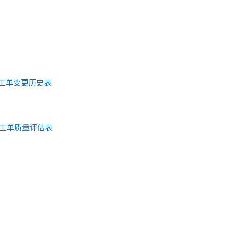
- 服务工单变更历史表
- 服务工单质量评估表
l