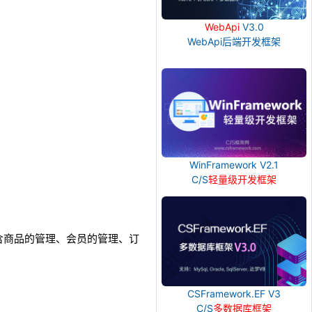
WebApi
V3.0
WebApi后端开发框架
WinFramework V2.1
C/S
轻量级开发框架
含商品的管理、会员的管理、订
CSFramework.EF V3
C/S
多数据库框架