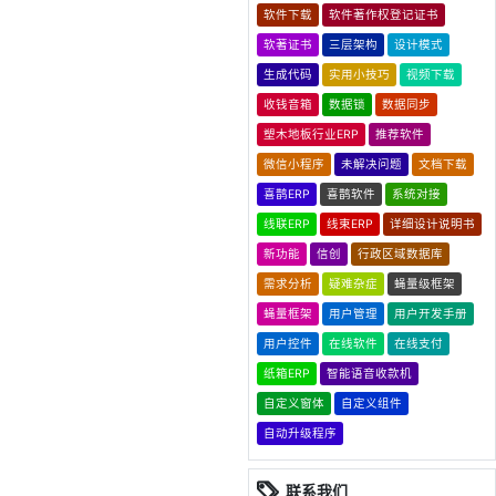
软件下载
软件著作权登记证书
软著证书
三层架构
设计模式
生成代码
实用小技巧
视频下载
收钱音箱
数据锁
数据同步
塑木地板行业ERP
推荐软件
微信小程序
未解决问题
文档下载
喜鹊ERP
喜鹊软件
系统对接
线联ERP
线束ERP
详细设计说明书
新功能
信创
行政区域数据库
需求分析
疑难杂症
蝇量级框架
蝇量框架
用户管理
用户开发手册
用户控件
在线软件
在线支付
纸箱ERP
智能语音收款机
自定义窗体
自定义组件
自动升级程序
联系我们