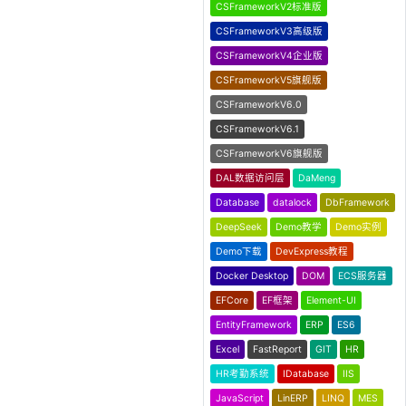
CSFrameworkV2标准版
CSFrameworkV3高级版
CSFrameworkV4企业版
CSFrameworkV5旗舰版
CSFrameworkV6.0
CSFrameworkV6.1
CSFrameworkV6旗舰版
DAL数据访问层
DaMeng
Database
datalock
DbFramework
DeepSeek
Demo教学
Demo实例
Demo下载
DevExpress教程
Docker Desktop
DOM
ECS服务器
EFCore
EF框架
Element-UI
EntityFramework
ERP
ES6
Excel
FastReport
GIT
HR
HR考勤系统
IDatabase
IIS
JavaScript
LinERP
LINQ
MES