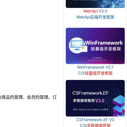
WebApi
V3.0
WebApi后端开发框架
WinFramework V2.1
C/S
轻量级开发框架
含商品的管理、会员的管理、订
CSFramework.EF V3
C/S
多数据库框架