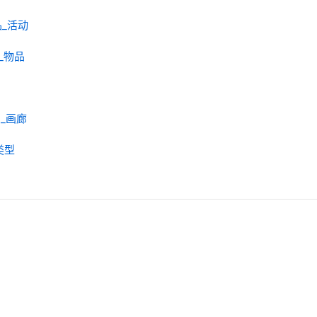
商品_活动
货物_物品
商品_画廊
_类型