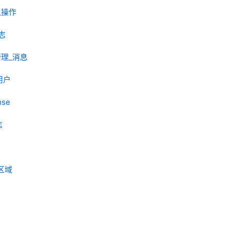
理_操作
日志
_管理_消息
_用户
nse
志
_区域