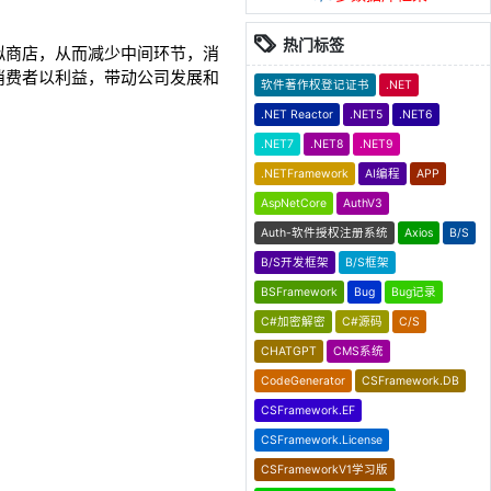
热门标签
拟商店，从而减少中间环节，消
消费者以利益，带动公司发展和
软件著作权登记证书
.NET
.NET Reactor
.NET5
.NET6
.NET7
.NET8
.NET9
.NETFramework
AI编程
APP
AspNetCore
AuthV3
Auth-软件授权注册系统
Axios
B/S
B/S开发框架
B/S框架
BSFramework
Bug
Bug记录
C#加密解密
C#源码
C/S
CHATGPT
CMS系统
CodeGenerator
CSFramework.DB
CSFramework.EF
CSFramework.License
CSFrameworkV1学习版