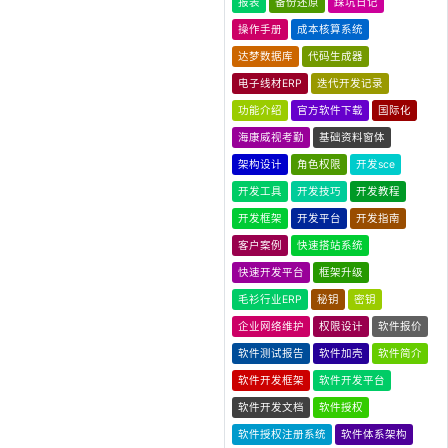
报表
备份还原
踩坑日记
操作手册
成本核算系统
达梦数据库
代码生成器
电子线材ERP
迭代开发记录
功能介绍
官方软件下载
国际化
海康威视考勤
基础资料窗体
架构设计
角色权限
开发sce
开发工具
开发技巧
开发教程
开发框架
开发平台
开发指南
客户案例
快速搭站系统
快速开发平台
框架升级
毛衫行业ERP
秘钥
密钥
企业网络维护
权限设计
软件报价
软件测试报告
软件加壳
软件简介
软件开发框架
软件开发平台
软件开发文档
软件授权
软件授权注册系统
软件体系架构