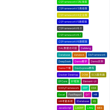
CSFrameworkV2标准版
CSFrameworkV3高级版
CSFrameworkV4企业版
CSFrameworkV5旗舰版
CSFrameworkV6.0
CSFrameworkV6.1
CSFrameworkV6旗舰版
DAL数据访问层
DaMeng
Database
datalock
DbFramework
DeepSeek
Demo教学
Demo实例
Demo下载
DevExpress教程
Docker Desktop
DOM
ECS服务器
EFCore
EF框架
Element-UI
EntityFramework
ERP
ES6
Excel
FastReport
GIT
HR
HR考勤系统
IDatabase
IIS
JavaScript
LinERP
LINQ
MES