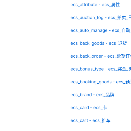
ecs_attribute - ecs_属性
ecs_auction_log - ecs_拍卖
ecs_auto_manage - ecs_自
ecs_back_goods - ecs_退货
ecs_back_order - ecs_延期
ecs_bonus_type - ecs_奖金
ecs_booking_goods - ecs
ecs_brand - ecs_品牌
ecs_card - ecs_卡
ecs_cart - ecs_推车