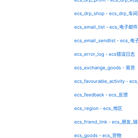
ecs_drp_shop - ecs_drp_车间
ecs_email_list - ecs_电子
ecs_email_sendlist - e
ecs_error_log - ecs错误日志
ecs_exchange_goods - 易货
ecs_favourable_activity - e
ecs_feedback - ecs_反馈
ecs_region - ecs_地区
ecs_friend_link - ecs_朋友_
ecs_goods - ecs_货物