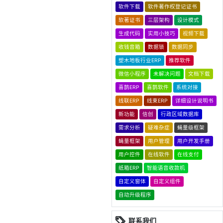
软件下载
软件著作权登记证书
软著证书
三层架构
设计模式
生成代码
实用小技巧
视频下载
收钱音箱
数据锁
数据同步
塑木地板行业ERP
推荐软件
微信小程序
未解决问题
文档下载
喜鹊ERP
喜鹊软件
系统对接
线联ERP
线束ERP
详细设计说明书
新功能
信创
行政区域数据库
需求分析
疑难杂症
蝇量级框架
蝇量框架
用户管理
用户开发手册
用户控件
在线软件
在线支付
纸箱ERP
智能语音收款机
自定义窗体
自定义组件
自动升级程序
联系我们