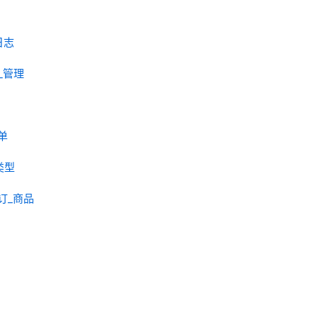
_日志
动_管理
订单
_类型
_预订_商品