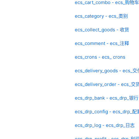
ecs_cart_combo - ecs_购
ecs_category - ecs_类别
ecs_collect_goods - 收货
ecs_comment - ecs_注释
ecs_crons - ecs_ crons
ecs_delivery_goods - ecs
ecs_delivery_order - ecs_
ecs_drp_bank - ecs_drp_银行
ecs_drp_config - ecs_drp_
ecs_drp_log - ecs_drp_日志
ecs_drp_profit - ecs_drp_利