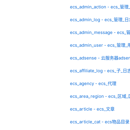
ecs_admin_action - ecs_管
ecs_admin_log - ecs_管理_
ecs_admin_message - ecs
ecs_admin_user - ecs_管理
ecs_adsense - 云服务器adse
ecs_affiliate_log - ecs_子_日
ecs_agency - ecs_代理
ecs_area_region - ecs_区域
ecs_article - ecs_文章
ecs_article_cat - ecs物品目录