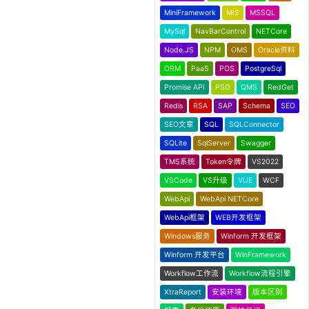
MiniFramework
MIS
MSSQL
MySql
NavBarControl
NETCore
Node.JS
NPM
OMS
Oracle资料
ORM
PaaS
POS
PostgreSql
Promise API
PSD
QMS
RedGet
Redis
RSA
SAP
Schema
SEO
SEO文章
SQL
SQLConnector
SQLite
SqlServer
Swagger
TMS系统
Token令牌
VS2022
VSCode
VS升级
VUE
WCF
WebApi
WebApi NETCore
WebApi框架
WEB开发框架
Windows服务
Winform 开发框架
Winform 开发平台
WinFramework
Workflow工作流
Workflow流程引擎
XtraReport
安装环境
版本区别