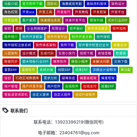
功能介绍
官方软件下载
国际化
海康威视考勤
基础资料窗体
架构设计
角色权限
开发sce
开发工具
开发技巧
开发教程
开发框架
开发平台
开发指南
客户案例
快速搭站系统
快速开发平台
框架升级
毛衫行业ERP
秘钥
密钥
企业网络维护
权限设计
软件报价
软件测试报告
软件加壳
软件简介
软件开发框架
软件开发平台
软件开发文档
软件授权
软件授权注册系统
软件体系架构
软件下载
软件著作权登记证书
软著证书
三层架构
设计模式
生成代码
实用小技巧
视频下载
收钱音箱
数据锁
数据同步
塑木地板行业ERP
推荐软件
微信小程序
未解决问题
文档下载
喜鹊ERP
喜鹊软件
系统对接
线联ERP
线束ERP
详细设计说明书
新功能
信创
行政区域数据库
需求分析
疑难杂症
蝇量级框架
蝇量框架
用户管理
用户开发手册
用户控件
在线软件
在线支付
纸箱ERP
智能语音收款机
自定义窗体
自定义组件
自动升级程序
联系我们
联系电话：13923396219(微信同号)
电子邮箱：23404761@qq.com