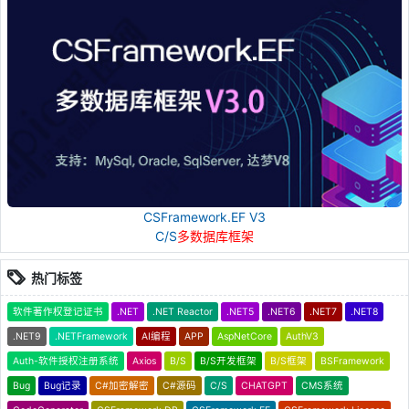
CSFramework.EF V3
C/S
多数据库框架
热门标签
软件著作权登记证书
.NET
.NET Reactor
.NET5
.NET6
.NET7
.NET8
.NET9
.NETFramework
AI编程
APP
AspNetCore
AuthV3
Auth-软件授权注册系统
Axios
B/S
B/S开发框架
B/S框架
BSFramework
Bug
Bug记录
C#加密解密
C#源码
C/S
CHATGPT
CMS系统