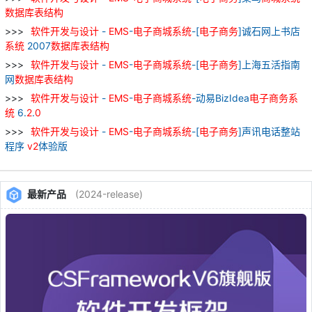
数据库
表
结构
软件
开发
与
设计
-
EMS
-
电子
商城
系统
-[
电子
商务
]诚石网上书店
系统
2007
数据库
表
结构
软件
开发
与
设计
-
EMS
-
电子
商城
系统
-[
电子
商务
]上海五活指南
网
数据库
表
结构
软件
开发
与
设计
-
EMS
-
电子
商城
系统
-动易BizIdea
电子
商务
系
统
6.
2
.
0
软件
开发
与
设计
-
EMS
-
电子
商城
系统
-[
电子
商务
]声讯电话整站
程序
v
2
体验版
最新产品
(2024-release)