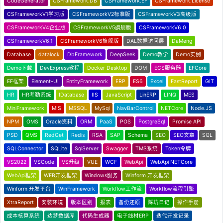
CodeGenerator
CSFramework.DB
CSFramework.EF
CSFramework.License
CSFrameworkV1学习版
CSFrameworkV2标准版
CSFrameworkV3高级版
CSFrameworkV4企业版
CSFrameworkV5旗舰版
CSFrameworkV6.0
CSFrameworkV6.1
CSFrameworkV6旗舰版
DAL数据访问层
DaMeng
Database
datalock
DbFramework
DeepSeek
Demo教学
Demo实例
Demo下载
DevExpress教程
Docker Desktop
DOM
ECS服务器
EFCore
EF框架
Element-UI
EntityFramework
ERP
ES6
Excel
FastReport
GIT
HR
HR考勤系统
IDatabase
IIS
JavaScript
LinERP
LINQ
MES
MiniFramework
MIS
MSSQL
MySql
NavBarControl
NETCore
Node.JS
NPM
OMS
Oracle资料
ORM
PaaS
POS
PostgreSql
Promise API
PSD
QMS
RedGet
Redis
RSA
SAP
Schema
SEO
SEO文章
SQL
SQLConnector
SQLite
SqlServer
Swagger
TMS系统
Token令牌
VS2022
VSCode
VS升级
VUE
WCF
WebApi
WebApi NETCore
WebApi框架
WEB开发框架
Windows服务
Winform 开发框架
Winform 开发平台
WinFramework
Workflow工作流
Workflow流程引擎
XtraReport
安装环境
版本区别
报表
备份还原
踩坑日记
操作手册
成本核算系统
达梦数据库
代码生成器
电子线材ERP
迭代开发记录