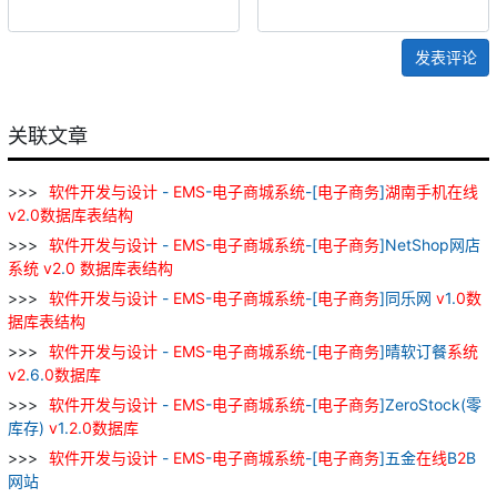
发表评论
关联文章
软件
开发
与
设计
-
EMS
-
电子
商城
系统
-[
电子
商务
]
湖南
手机
在线
v
2
.
0
数据库
表
结构
软件
开发
与
设计
-
EMS
-
电子
商城
系统
-[
电子
商务
]NetShop网店
系统
v
2
.
0
数据库
表
结构
软件
开发
与
设计
-
EMS
-
电子
商城
系统
-[
电子
商务
]同乐网
v
1.
0
数
据库
表
结构
软件
开发
与
设计
-
EMS
-
电子
商城
系统
-[
电子
商务
]晴软订餐
系统
v
2
.6.
0
数据库
软件
开发
与
设计
-
EMS
-
电子
商城
系统
-[
电子
商务
]ZeroStock(零
库存)
v
1.
2
.
0
数据库
软件
开发
与
设计
-
EMS
-
电子
商城
系统
-[
电子
商务
]五金
在线
B
2
B
网站