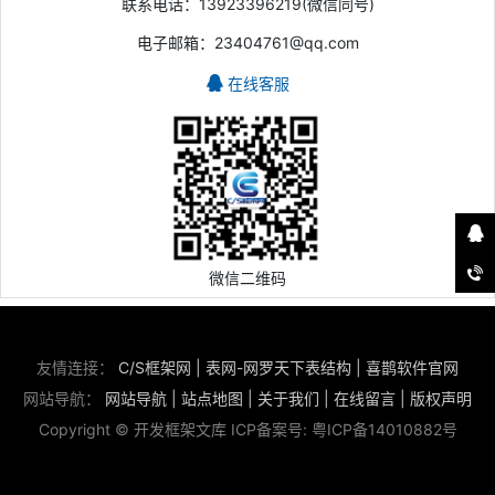
联系电话：13923396219(微信同号)
电子邮箱：23404761@qq.com
在线客服
微信二维码
友情连接：
C/S框架网
|
表网-网罗天下表结构
|
喜鹊软件官网
网站导航：
网站导航
|
站点地图
|
关于我们
|
在线留言
|
版权声明
Copyright © 开发框架文库 ICP备案号:
粤ICP备14010882号