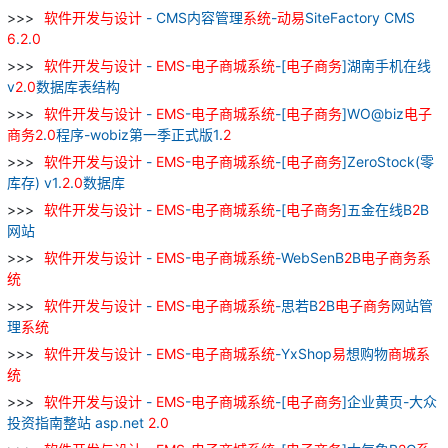
软件
开发
与
设计
- CMS内容管理
系统
-
动
易
SiteFactory CMS
6
.
2
.
0
软件
开发
与
设计
-
EMS
-
电子
商城
系统
-[
电子
商务
]湖南手机在线
v
2
.
0
数据库表结构
软件
开发
与
设计
-
EMS
-
电子
商城
系统
-[
电子
商务
]WO@biz
电子
商务
2
.
0
程序-wobiz第一季正式版1.
2
软件
开发
与
设计
-
EMS
-
电子
商城
系统
-[
电子
商务
]ZeroStock(零
库存) v1.
2
.
0
数据库
软件
开发
与
设计
-
EMS
-
电子
商城
系统
-[
电子
商务
]五金在线B
2
B
网站
软件
开发
与
设计
-
EMS
-
电子
商城
系统
-WebSenB
2
B
电子
商务
系
统
软件
开发
与
设计
-
EMS
-
电子
商城
系统
-思若B
2
B
电子
商务
网站管
理
系统
软件
开发
与
设计
-
EMS
-
电子
商城
系统
-YxShop
易
想购物
商城
系
统
软件
开发
与
设计
-
EMS
-
电子
商城
系统
-[
电子
商务
]企业黄页-大众
投资指南整站 asp.net
2
.
0