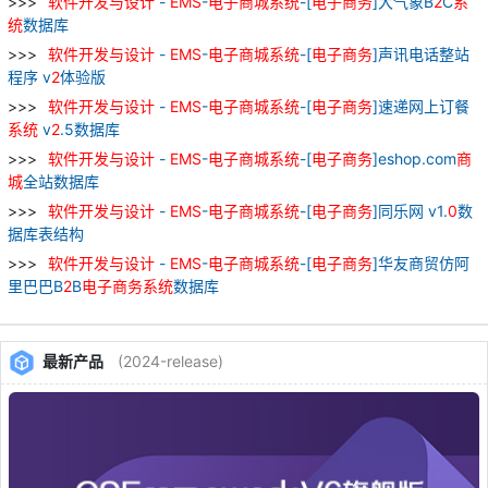
软件
开发
与
设计
-
EMS
-
电子
商城
系统
-[
电子
商务
]大气象B
2
C
系
统
数据库
软件
开发
与
设计
-
EMS
-
电子
商城
系统
-[
电子
商务
]声讯电话整站
程序 v
2
体验版
软件
开发
与
设计
-
EMS
-
电子
商城
系统
-[
电子
商务
]速递网上订餐
系统
v
2
.5数据库
软件
开发
与
设计
-
EMS
-
电子
商城
系统
-[
电子
商务
]eshop.com
商
城
全站数据库
软件
开发
与
设计
-
EMS
-
电子
商城
系统
-[
电子
商务
]同乐网 v1.
0
数
据库表结构
软件
开发
与
设计
-
EMS
-
电子
商城
系统
-[
电子
商务
]华友商贸仿阿
里巴巴B
2
B
电子
商务
系统
数据库
最新产品
(2024-release)