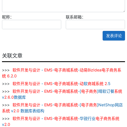
昵称：
联系邮箱：
发表评论
关联文章
软件
开发
与
设计
-
EMS
-
电子
商城
系统
-
动
易
BizIdea
电子
商务
系
统
6
.
2
.
0
软件
开发
与
设计
-
EMS
-
电子
商城
系统
-
动
软
商城
系统
2
.5
软件
开发
与
设计
-
EMS
-
电子
商城
系统
-[
电子
商务
]晴软订餐
系统
v
2
.
6
.
0
数据库
软件
开发
与
设计
-
EMS
-
电子
商城
系统
-[
电子
商务
]NetShop网店
系统
v
2
.
0
数据库表结构
软件
开发
与
设计
-
EMS
-
电子
商城
系统
-华锐行业
电子
商务
系统
v
2
.
0