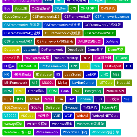
Auth-软件授权注册系统
Axios
B/S
B/S开发框架
B/S框架
BSFramework
Bug
Bug记录
C#加密解密
C#源码
C/S
CHATGPT
CMS系统
CodeGenerator
CSFramework.DB
CSFramework.EF
CSFramework.License
CSFrameworkV1学习版
CSFrameworkV2标准版
CSFrameworkV3高级版
CSFrameworkV4企业版
CSFrameworkV5旗舰版
CSFrameworkV6.0
CSFrameworkV6.1
CSFrameworkV6旗舰版
DAL数据访问层
DaMeng
Database
datalock
DbFramework
DeepSeek
Demo教学
Demo实例
Demo下载
DevExpress教程
Docker Desktop
DOM
ECS服务器
EFCore
EF框架
Element-UI
EntityFramework
ERP
ES6
Excel
FastReport
GIT
HR
HR考勤系统
IDatabase
IIS
JavaScript
LinERP
LINQ
MES
MiniFramework
MIS
MSSQL
MySql
NavBarControl
NETCore
Node.JS
NPM
OMS
Oracle资料
ORM
PaaS
POS
PostgreSql
Promise API
PSD
QMS
RedGet
Redis
RSA
SAP
Schema
SEO
SEO文章
SQL
SQLConnector
SQLite
SqlServer
Swagger
TMS系统
Token令牌
VS2022
VSCode
VS升级
VUE
WCF
WebApi
WebApi NETCore
WebApi框架
WEB开发框架
Windows服务
Winform 开发框架
Winform 开发平台
WinFramework
Workflow工作流
Workflow流程引擎