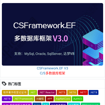
CSFramework.EF V3
C/S
多数据库框架
热门标签
软件著作权登记证书
.NET
.NET Reactor
.NET5
.NET6
.NET7
.NET8
.NET9
.NETFramework
AI编程
APP
AspNetCore
AuthV3