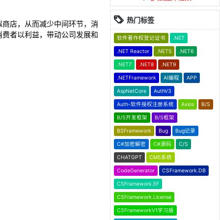
热门标签
拟商店，从而减少中间环节，消
消费者以利益，带动公司发展和
软件著作权登记证书
.NET
.NET Reactor
.NET5
.NET6
.NET7
.NET8
.NET9
.NETFramework
AI编程
APP
AspNetCore
AuthV3
Auth-软件授权注册系统
Axios
B/S
B/S开发框架
B/S框架
BSFramework
Bug
Bug记录
C#加密解密
C#源码
C/S
CHATGPT
CMS系统
CodeGenerator
CSFramework.DB
CSFramework.EF
CSFramework.License
CSFrameworkV1学习版