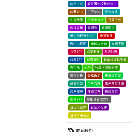
软件下载
软件著作权登记证书
软著证书
三层架构
设计模式
生成代码
实用小技巧
视频下载
收钱音箱
数据锁
数据同步
塑木地板行业ERP
推荐软件
微信小程序
未解决问题
文档下载
喜鹊ERP
喜鹊软件
系统对接
线联ERP
线束ERP
详细设计说明书
新功能
信创
行政区域数据库
需求分析
疑难杂症
蝇量级框架
蝇量框架
用户管理
用户开发手册
用户控件
在线软件
在线支付
纸箱ERP
智能语音收款机
自定义窗体
自定义组件
自动升级程序
联系我们