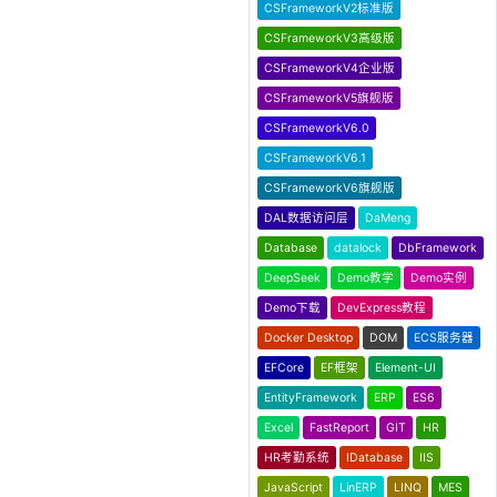
CSFrameworkV2标准版
CSFrameworkV3高级版
CSFrameworkV4企业版
CSFrameworkV5旗舰版
CSFrameworkV6.0
CSFrameworkV6.1
CSFrameworkV6旗舰版
DAL数据访问层
DaMeng
Database
datalock
DbFramework
DeepSeek
Demo教学
Demo实例
Demo下载
DevExpress教程
Docker Desktop
DOM
ECS服务器
EFCore
EF框架
Element-UI
EntityFramework
ERP
ES6
Excel
FastReport
GIT
HR
HR考勤系统
IDatabase
IIS
JavaScript
LinERP
LINQ
MES