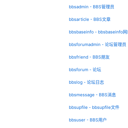
bbsadmin - BBS管理员
bbsarticle - BBS文章
bbsbaseinfo - bbsbaseinfo
bbsforumadmin - 论坛管理员
bbsfriend - BBS朋友
bbsforum - 论坛
bbslog - 论坛日志
bbsmessage - BBS消息
bbsupfile - bbsupfile文件
bbsuser - BBS用户