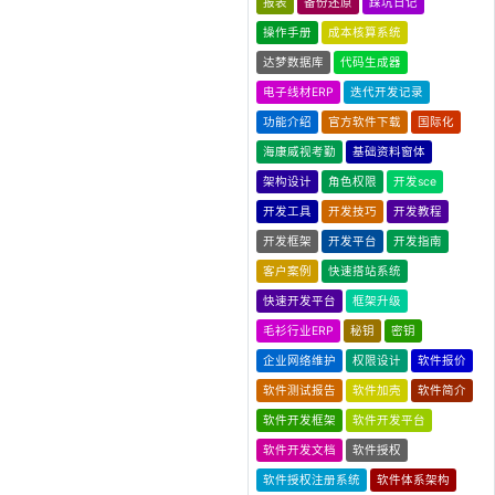
报表
备份还原
踩坑日记
操作手册
成本核算系统
达梦数据库
代码生成器
电子线材ERP
迭代开发记录
功能介绍
官方软件下载
国际化
海康威视考勤
基础资料窗体
架构设计
角色权限
开发sce
开发工具
开发技巧
开发教程
开发框架
开发平台
开发指南
客户案例
快速搭站系统
快速开发平台
框架升级
毛衫行业ERP
秘钥
密钥
企业网络维护
权限设计
软件报价
软件测试报告
软件加壳
软件简介
软件开发框架
软件开发平台
软件开发文档
软件授权
软件授权注册系统
软件体系架构