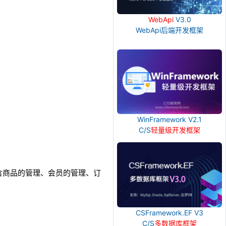
WebApi
V3.0
WebApi后端开发框架
WinFramework V2.1
C/S
轻量级开发框架
含商品的管理、会员的管理、订
CSFramework.EF V3
C/S
多数据库框架