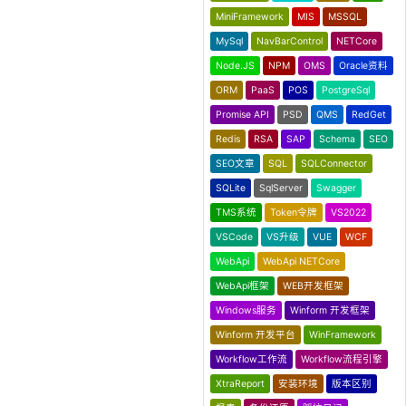
MiniFramework
MIS
MSSQL
MySql
NavBarControl
NETCore
Node.JS
NPM
OMS
Oracle资料
ORM
PaaS
POS
PostgreSql
Promise API
PSD
QMS
RedGet
Redis
RSA
SAP
Schema
SEO
SEO文章
SQL
SQLConnector
SQLite
SqlServer
Swagger
TMS系统
Token令牌
VS2022
VSCode
VS升级
VUE
WCF
WebApi
WebApi NETCore
WebApi框架
WEB开发框架
Windows服务
Winform 开发框架
Winform 开发平台
WinFramework
Workflow工作流
Workflow流程引擎
XtraReport
安装环境
版本区别