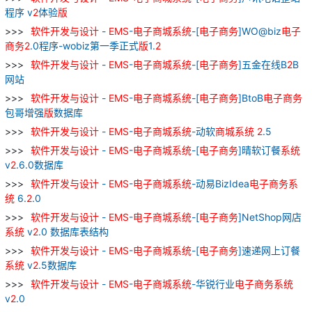
程序 v
2
体验
版
软件
开发
与
设计
-
EMS
-
电子
商城
系统
-[
电子
商务
]WO@biz
电子
商务
2
.0程序-wobiz第一季正式
版
1.
2
软件
开发
与
设计
-
EMS
-
电子
商城
系统
-[
电子
商务
]五金在线B
2
B
网站
软件
开发
与
设计
-
EMS
-
电子
商城
系统
-[
电子
商务
]BtoB
电子
商务
包哥增强
版
数据库
软件
开发
与
设计
-
EMS
-
电子
商城
系统
-动软
商城
系统
2
.5
软件
开发
与
设计
-
EMS
-
电子
商城
系统
-[
电子
商务
]晴软订餐
系统
v
2
.6.0数据库
软件
开发
与
设计
-
EMS
-
电子
商城
系统
-动易BizIdea
电子
商务
系
统
6.
2
.0
软件
开发
与
设计
-
EMS
-
电子
商城
系统
-[
电子
商务
]NetShop网店
系统
v
2
.0 数据库表结构
软件
开发
与
设计
-
EMS
-
电子
商城
系统
-[
电子
商务
]速递网上订餐
系统
v
2
.5数据库
软件
开发
与
设计
-
EMS
-
电子
商城
系统
-华锐行业
电子
商务
系统
v
2
.0