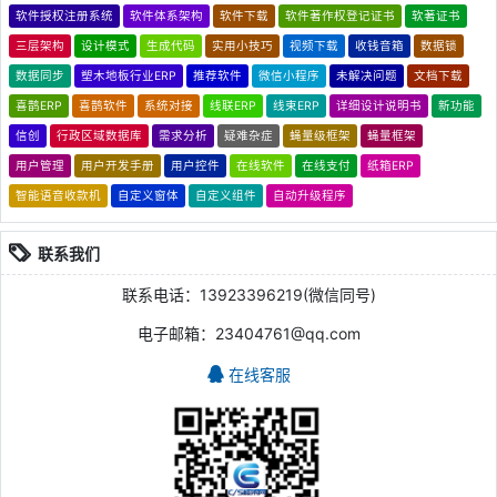
软件授权注册系统
软件体系架构
软件下载
软件著作权登记证书
软著证书
三层架构
设计模式
生成代码
实用小技巧
视频下载
收钱音箱
数据锁
数据同步
塑木地板行业ERP
推荐软件
微信小程序
未解决问题
文档下载
喜鹊ERP
喜鹊软件
系统对接
线联ERP
线束ERP
详细设计说明书
新功能
信创
行政区域数据库
需求分析
疑难杂症
蝇量级框架
蝇量框架
用户管理
用户开发手册
用户控件
在线软件
在线支付
纸箱ERP
智能语音收款机
自定义窗体
自定义组件
自动升级程序
联系我们
联系电话：13923396219(微信同号)
电子邮箱：23404761@qq.com
在线客服