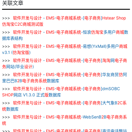
关联文章
软件
开发
与
设计
-
EMS
-
电子
商城
系统
-[
电子
商务
]
Hstear
Shop
仿
淘
宝
C
2
C
商城
测试
版
软件
开发
与
设计
-
EMS
-
电子
商城
系统
-恒浪
仿
淘
宝
多用户
商城
数
据库表结构
软件
开发
与
设计
-
EMS
-
电子
商城
系统
-易想(YxMall)多用户
商城
v3.1 (
仿
淘
宝
版
)
软件
开发
与
设计
-
EMS
-
电子
商城
系统
-[
电子
商务
]
淘
淘
网
电子
商
务
网站(毕业
设计
)
软件
开发
与
设计
-
EMS
-
电子
商城
系统
-[
电子
商务
]华友商贸
仿
阿
里巴巴B
2
B
电子
商务
系统
数据库
软件
开发
与
设计
-
EMS
-
电子
商城
系统
-[
电子
商务
]dmSOBC
SHOP
网店 V1.3.0 正式
版
数据库
软件
开发
与
设计
-
EMS
-
电子
商城
系统
-[
电子
商务
]大气象B
2
C
系
统
数据库
软件
开发
与
设计
-
EMS
-
电子
商城
系统
-WebSenB
2
B
电子
商务
系
统
软件
开发
与
设计
-
EMS
-
电子
商城
系统
-[
电子
商务
]声讯电话整站