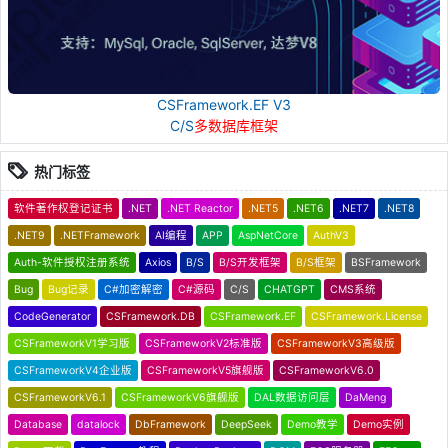
CSFramework.EF V3
C/S
多数据库框架
热门标签
软件著作权登记证书
.NET
.NET Reactor
.NET5
.NET6
.NET7
.NET8
.NET9
.NETFramework
AI编程
APP
AspNetCore
AuthV3
Auth-软件授权注册系统
Axios
B/S
B/S开发框架
B/S框架
BSFramework
Bug
Bug记录
C#加密解密
C#源码
C/S
CHATGPT
CMS系统
CodeGenerator
CSFramework.DB
CSFramework.EF
CSFramework.License
CSFrameworkV1学习版
CSFrameworkV2标准版
CSFrameworkV3高级版
CSFrameworkV4企业版
CSFrameworkV5旗舰版
CSFrameworkV6.0
CSFrameworkV6.1
CSFrameworkV6旗舰版
DAL数据访问层
DaMeng
Database
datalock
DbFramework
DeepSeek
Demo教学
Demo实例