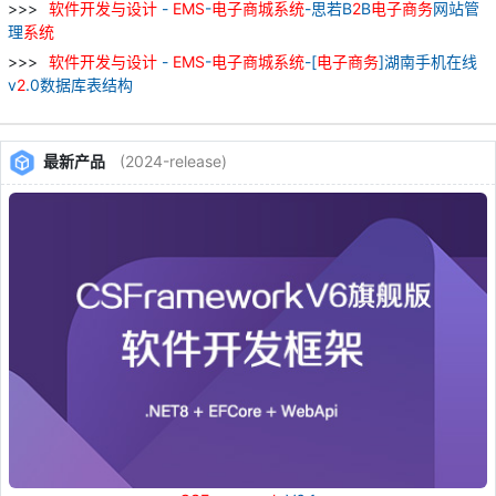
软件
开发
与
设计
-
EMS
-
电子
商城
系统
-思若B
2
B
电子
商务
网站管
理
系统
软件
开发
与
设计
-
EMS
-
电子
商城
系统
-[
电子
商务
]湖南手机在线
v
2
.0数据库表结构
最新产品
(2024-release)