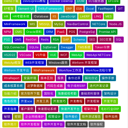
Demo下载
DevExpress教程
Docker Desktop
DOM
ECS服务器
EFCore
EF框架
Element-UI
EntityFramework
ERP
ES6
Excel
FastReport
GIT
HR
HR考勤系统
IDatabase
IIS
JavaScript
LinERP
LINQ
MES
MiniFramework
MIS
MSSQL
MySql
NavBarControl
NETCore
Node.JS
NPM
OMS
Oracle资料
ORM
PaaS
POS
PostgreSql
Promise API
PSD
QMS
RedGet
Redis
RSA
SAP
Schema
SEO
SEO文章
SQL
SQLConnector
SQLite
SqlServer
Swagger
TMS系统
Token令牌
VS2022
VSCode
VS升级
VUE
WCF
WebApi
WebApi NETCore
WebApi框架
WEB开发框架
Windows服务
Winform 开发框架
Winform 开发平台
WinFramework
Workflow工作流
Workflow流程引擎
XtraReport
安装环境
版本区别
报表
备份还原
踩坑日记
操作手册
成本核算系统
达梦数据库
代码生成器
电子线材ERP
迭代开发记录
功能介绍
官方软件下载
国际化
海康威视考勤
基础资料窗体
架构设计
角色权限
开发sce
开发工具
开发技巧
开发教程
开发框架
开发平台
开发指南
客户案例
快速搭站系统
快速开发平台
框架升级
毛衫行业ERP
秘钥
密钥
企业网络维护
权限设计
软件报价
软件测试报告
软件加壳
软件简介
软件开发框架
软件开发平台
软件开发文档
软件授权