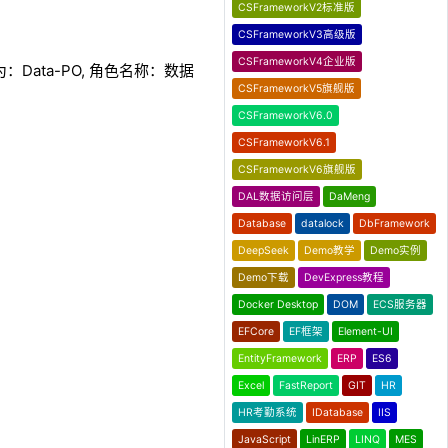
CSFrameworkV2标准版
CSFrameworkV3高级版
CSFrameworkV4企业版
ata-PO, 角色名称：数据
CSFrameworkV5旗舰版
CSFrameworkV6.0
CSFrameworkV6.1
CSFrameworkV6旗舰版
DAL数据访问层
DaMeng
Database
datalock
DbFramework
DeepSeek
Demo教学
Demo实例
Demo下载
DevExpress教程
Docker Desktop
DOM
ECS服务器
EFCore
EF框架
Element-UI
EntityFramework
ERP
ES6
Excel
FastReport
GIT
HR
HR考勤系统
IDatabase
IIS
JavaScript
LinERP
LINQ
MES