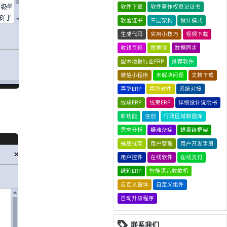
软件下载
软件著作权登记证书
软著证书
三层架构
设计模式
生成代码
实用小技巧
视频下载
收钱音箱
数据锁
数据同步
塑木地板行业ERP
推荐软件
微信小程序
未解决问题
文档下载
喜鹊ERP
喜鹊软件
系统对接
线联ERP
线束ERP
详细设计说明书
新功能
信创
行政区域数据库
需求分析
疑难杂症
蝇量级框架
蝇量框架
用户管理
用户开发手册
用户控件
在线软件
在线支付
纸箱ERP
智能语音收款机
自定义窗体
自定义组件
自动升级程序
联系我们