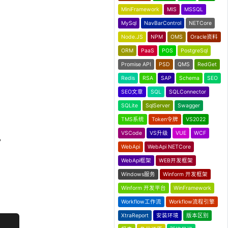
MiniFramework
MIS
MSSQL
MySql
NavBarControl
NETCore
Node.JS
NPM
OMS
Oracle资料
ORM
PaaS
POS
PostgreSql
Promise API
PSD
QMS
RedGet
Redis
RSA
SAP
Schema
SEO
SEO文章
SQL
SQLConnector
SQLite
SqlServer
Swagger
TMS系统
Token令牌
VS2022
VSCode
VS升级
VUE
WCF
。
WebApi
WebApi NETCore
WebApi框架
WEB开发框架
Windows服务
Winform 开发框架
Winform 开发平台
WinFramework
Workflow工作流
Workflow流程引擎
XtraReport
安装环境
版本区别