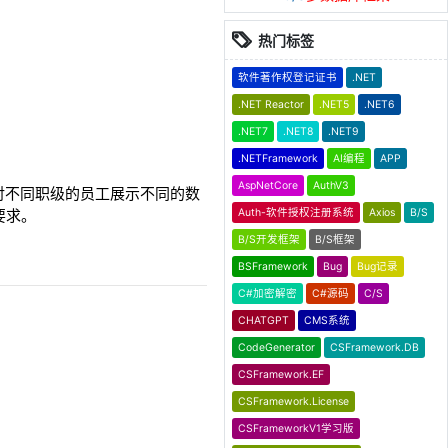
热门标签
软件著作权登记证书
.NET
.NET Reactor
.NET5
.NET6
.NET7
.NET8
.NET9
.NETFramework
AI编程
APP
AspNetCore
AuthV3
对不同职级的员工展示不同的数
Auth-软件授权注册系统
Axios
B/S
要求。
B/S开发框架
B/S框架
BSFramework
Bug
Bug记录
C#加密解密
C#源码
C/S
CHATGPT
CMS系统
CodeGenerator
CSFramework.DB
CSFramework.EF
CSFramework.License
CSFrameworkV1学习版