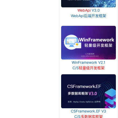
WebApi
V3.0
WebApi后端开发框架
WinFramework V2.1
C/S
轻量级开发框架
CSFramework.EF V3
C/S
多数据库框架