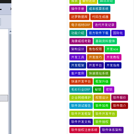
报表
备份还原
踩坑日记
操作手册
成本核算系统
达梦数据库
代码生成器
电子线材ERP
迭代开发记录
功能介绍
官方软件下载
国际化
海康威视考勤
基础资料窗体
架构设计
角色权限
开发sce
开发工具
开发技巧
开发教程
开发框架
开发平台
开发指南
客户案例
快速搭站系统
快速开发平台
框架升级
毛衫行业ERP
秘钥
密钥
企业网络维护
权限设计
软件报价
软件测试报告
软件加壳
软件简介
软件开发框架
软件开发平台
软件开发文档
软件授权
软件授权注册系统
软件体系架构